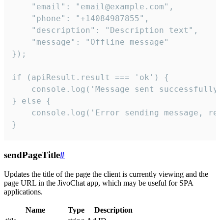
    "email": "email@example.com",

    "phone": "+14084987855",

    "description": "Description text",

    "message": "Offline message"

});

if (apiResult.result === 'ok') {

    console.log('Message sent successfully'
} else {

    console.log('Error sending message, rea
}
sendPageTitle
#
Updates the title of the page the client is currently viewing and the
page URL in the JivoChat app, which may be useful for SPA
applications.
Name
Type
Description