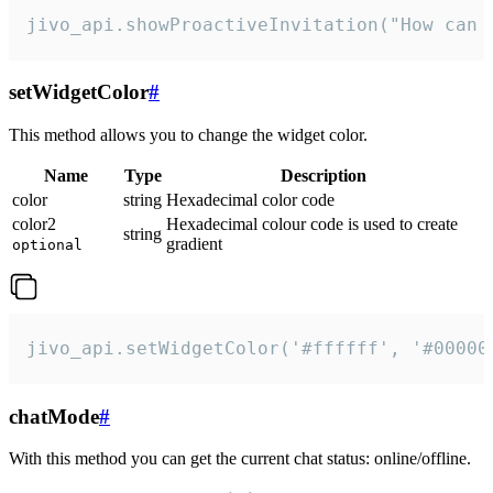
jivo_api.showProactiveInvitation("How can 
setWidgetColor
#
This method allows you to change the widget color.
Name
Type
Description
color
string
Hexadecimal color code
color2
Hexadecimal colour code is used to create
string
gradient
optional
jivo_api.setWidgetColor('#ffffff', '#00000
chatMode
#
With this method you can get the current chat status: online/offline.