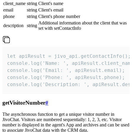
client_name
string
Client's name
email
string
Client's email
phone
string
Client's phone number
Additional information about the client that was
description
string
set with setContactInfo
let apiResult = jivo_api.getContactInfo();

console.log('Name: ', apiResult.client_name
console.log('Email: ', apiResult.email);

console.log('Phone: ', apiResult.phone);

console.log('Description: ', apiResult.des
getVisitorNumber
#
The asynchronous function to get a unique visitor number in
JivoChat. Visitors are numbered sequentially: 1, 2, 3, etc. Visitor
number is displayed in the agent's App and archives and can be used
to associate JivoChat data with the CRM data.