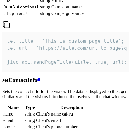
title
string
Ad ID
fromApi
string
Campaign name
optional
url
string
Campaign source
optional
let title = 'This is custom page title';

let url = 'https://site.com/url_to_page?q=p
jivo_api.sendPageTitle(title, true, url);
setContactInfo
#
Sets the contact info for the visitor. The data is displayed to the agent
similarly as if the visitors introduced themselves in the chat window.
Name
Type
Description
name
string
Client's name сайта
email
string
Client's email
phone
string
Client's phone number