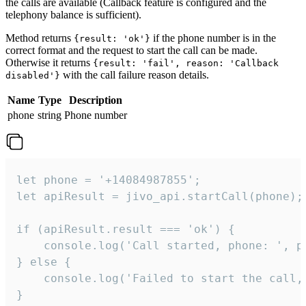
the calls are available (Callback feature is configured and the
telephony balance is sufficient).
Method returns
if the phone number is in the
{result: 'ok'}
correct format and the request to start the call can be made.
Otherwise it returns
{result: 'fail', reason: 'Callback
with the call failure reason details.
disabled'}
Name
Type
Description
phone
string
Phone number
let phone = '+14084987855';

let apiResult = jivo_api.startCall(phone);

if (apiResult.result === 'ok') {

    console.log('Call started, phone: ', ph
} else {

    console.log('Failed to start the call,
}