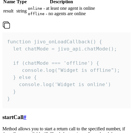
Name
Type
Description
- at least one agent is online
online
result
string
- no agents are online
offline
function jivo_onLoadCallback() {

  let chatMode = jivo_api.chatMode();

  if (chatMode === 'offline') {

     console.log("Widget is offline");

  } else {

    console.log('Widget is online')

  }

}
startCall
#
Method allows you to start a return call to the specified number, if