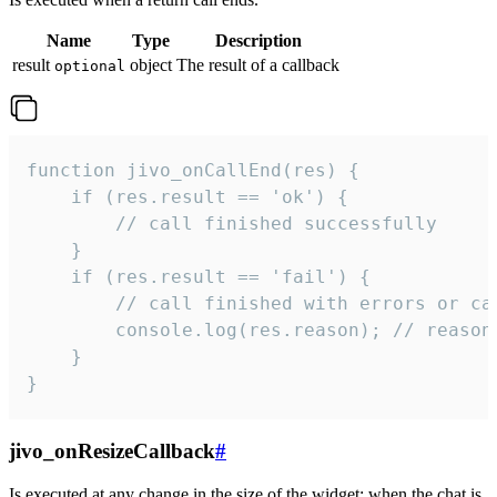
Name
Type
Description
result
object
The result of a callback
optional
function jivo_onCallEnd(res) {

    if (res.result == 'ok') {

        // call finished successfully

    }

    if (res.result == 'fail') {

        // call finished with errors or can
        console.log(res.reason); // reason 
    }

}
jivo_onResizeCallback
#
Is executed at any change in the size of the widget: when the chat is