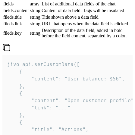
fields
array
List of additional data fields of the chat
fields.content
string
Content of data field. Tags will be insulated
fileds.title
string
Title shown above a data field
fileds.link
string
URL that opens when the data field is clicked
Description of the data field, added in bold
fileds.key
string
before the field content, separated by a colon
jivo_api.setCustomData([

    {

        "content": "User balance: $56",

    },

    {

        "content": "Open customer profile",
        "link": "..."

    },

    {

        "title": "Actions",
