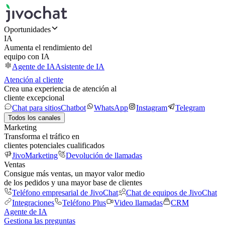
Oportunidades
IA
Aumenta el rendimiento del
equipo con IA
Agente de IA
Asistente de IA
Atención al cliente
Crea una experiencia de atención al
cliente excepcional
Chat para sitios
Chatbot
WhatsApp
Instagram
Telegram
Todos los canales
Marketing
Transforma el tráfico en
clientes potenciales cualificados
JivoMarketing
Devolución de llamadas
Ventas
Consigue más ventas, un mayor valor medio
de los pedidos y una mayor base de clientes
Teléfono empresarial de JivoChat
Chat de equipos de JivoChat
Integraciones
Teléfono Plus
Video llamadas
CRM
Agente de IA
Gestiona las preguntas