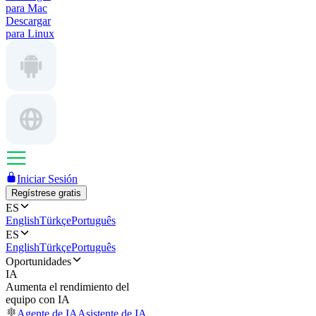
para Mac
Descargar
para Linux
Iniciar Sesión
Regístrese gratis
ES
English
Türkçe
Português
ES
English
Türkçe
Português
Oportunidades
IA
Aumenta el rendimiento del
equipo con IA
Agente de IA
Asistente de IA