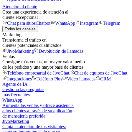
Atención al cliente
Crea una experiencia de atención al
cliente excepcional
Chat para sitios
Chatbot
WhatsApp
Instagram
Telegram
Todos los canales
Marketing
Transforma el tráfico en
clientes potenciales cualificados
JivoMarketing
Devolución de llamadas
Ventas
Consigue más ventas, un mayor valor medio
de los pedidos y una mayor base de clientes
Teléfono empresarial de JivoChat
Chat de equipos de JivoChat
Integraciones
Teléfono Plus
Video llamadas
CRM
Agente de IA
Gestiona las preguntas
más frecuentes
WhatsApp
Aumenta las ventas y ofrece asistencia
a tus clientes a través de su aplicación
de mensajería preferida
JivoMarketing
Capta la atención de tus visitantes:
capta su interés antes de que se