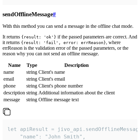
sendOfflineMessage
#
With this method you can send a message in the offline chat mode.
It returns
if the passed parameters are correct. And
{result: 'ok'}
it returns
, where
{result: 'fail', error: errReason}
errReason is the validation error of the passed parameters, or the
reason why you can not send an offline message.
Name
Type
Description
name
string
Client's name
email
string
Client's email
phone
string
Client's phone number
description
string
Additional information about the client
message
string
Offline message text
let apiResult = jivo_api.sendOfflineMessage
    "name": "John Smith",
