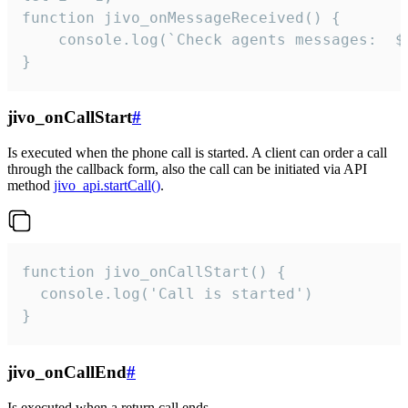
function jivo_onMessageReceived() {

	console.log(`Check agents messages:  ${i++}`)

}
jivo_onCallStart
#
Is executed when the phone call is started. A client can order a call
through the callback form, also the call can be initiated via API
method
jivo_api.startCall()
.
function jivo_onCallStart() {

  console.log('Call is started')

}
jivo_onCallEnd
#
Is executed when a return call ends.