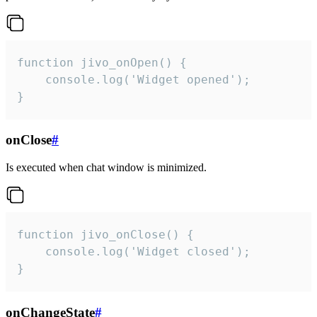
function jivo_onOpen() {

    console.log('Widget opened');

}
onClose
#
Is executed when chat window is minimized.
function jivo_onClose() {

    console.log('Widget closed');

}
onChangeState
#