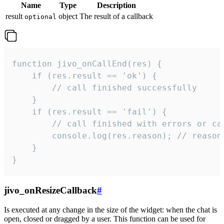
Name
Type
Description
result
object
The result of a callback
optional
function jivo_onCallEnd(res) {

    if (res.result == 'ok') {

        // call finished successfully

    }

    if (res.result == 'fail') {

        // call finished with errors or can
        console.log(res.reason); // reason 
    }

}
jivo_onResizeCallback
#
Is executed at any change in the size of the widget: when the chat is
open, closed or dragged by a user. This function can be used for