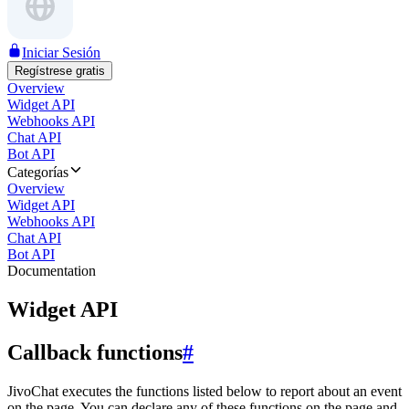
Iniciar Sesión
Regístrese gratis
Overview
Widget API
Webhooks API
Chat API
Bot API
Categorías
Overview
Widget API
Webhooks API
Chat API
Bot API
Documentation
Widget API
Callback functions
#
JivoChat executes the functions listed below to report about an event
on the page. You can declare any of these functions on the page and