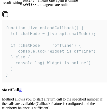
- at least one agent is online
online
result
string
- no agents are online
offline
function jivo_onLoadCallback() {

  let chatMode = jivo_api.chatMode();

  if (chatMode === 'offline') {

     console.log("Widget is offline");

  } else {

    console.log('Widget is online')

  }

}
startCall
#
Method allows you to start a return call to the specified number, if
the calls are available (Callback feature is configured and the
telephony balance is sufficient).