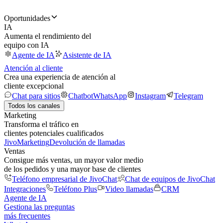
Oportunidades
IA
Aumenta el rendimiento del
equipo con IA
Agente de IA
Asistente de IA
Atención al cliente
Crea una experiencia de atención al
cliente excepcional
Chat para sitios
Chatbot
WhatsApp
Instagram
Telegram
Todos los canales
Marketing
Transforma el tráfico en
clientes potenciales cualificados
JivoMarketing
Devolución de llamadas
Ventas
Consigue más ventas, un mayor valor medio
de los pedidos y una mayor base de clientes
Teléfono empresarial de JivoChat
Chat de equipos de JivoChat
Integraciones
Teléfono Plus
Video llamadas
CRM
Agente de IA
Gestiona las preguntas
más frecuentes