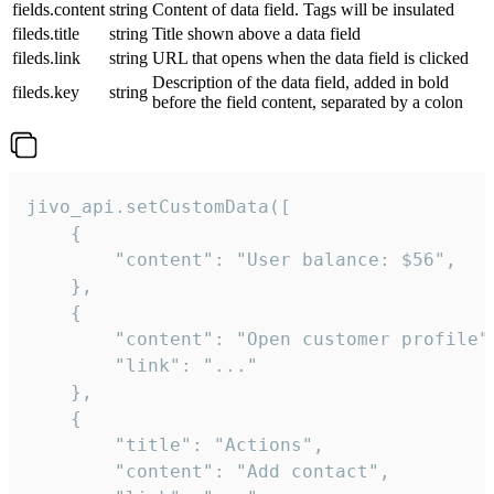
fields.content
string
Content of data field. Tags will be insulated
fileds.title
string
Title shown above a data field
fileds.link
string
URL that opens when the data field is clicked
Description of the data field, added in bold
fileds.key
string
before the field content, separated by a colon
jivo_api.setCustomData([

    {

        "content": "User balance: $56",

    },

    {

        "content": "Open customer profile",
        "link": "..."

    },

    {

        "title": "Actions",

        "content": "Add contact",
