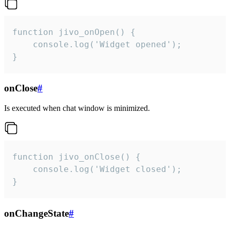
function jivo_onOpen() {

    console.log('Widget opened');

}
onClose
#
Is executed when chat window is minimized.
function jivo_onClose() {

    console.log('Widget closed');

}
onChangeState
#