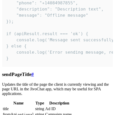
    "phone": "+14084987855",

    "description": "Description text",

    "message": "Offline message"

});

if (apiResult.result === 'ok') {

    console.log('Message sent successfully'
} else {

    console.log('Error sending message, rea
}
sendPageTitle
#
Updates the title of the page the client is currently viewing and the
page URL in the JivoChat app, which may be useful for SPA
applications.
Name
Type
Description
title
string
Ad ID
fromApi
string
Campaign name
optional