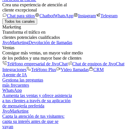
Crea una experiencia de atención al
cliente excepcional
Chat para sitios
Chatbot
WhatsApp
Instagram
Telegram
Todos los canales
Marketing
Transforma el tráfico en
clientes potenciales cualificados
JivoMarketing
Devolución de llamadas
Ventas
Consigue más ventas, un mayor valor medio
de los pedidos y una mayor base de clientes
Teléfono empresarial de JivoChat
Chat de equipos de JivoChat
Integraciones
Teléfono Plus
Video llamadas
CRM
Agente de IA
Gestiona las preguntas
más frecuentes
WhatsApp
Aumenta las ventas y ofrece asistencia
a tus clientes a través de su aplicación
de mensajería preferida
JivoMarketing
Capta la atención de tus visitantes:
capta su interés antes de que se
vayan