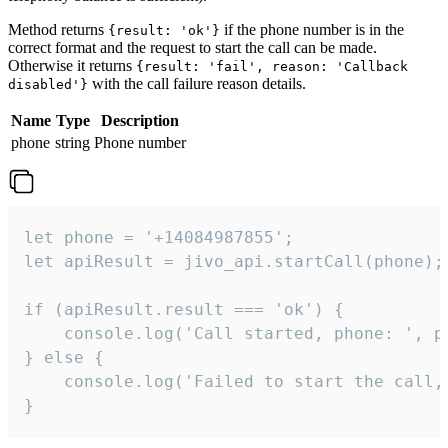
Method returns
if the phone number is in the
{result: 'ok'}
correct format and the request to start the call can be made.
Otherwise it returns
{result: 'fail', reason: 'Callback
with the call failure reason details.
disabled'}
Name
Type
Description
phone
string
Phone number
let phone = '+14084987855';

let apiResult = jivo_api.startCall(phone);

if (apiResult.result === 'ok') {

    console.log('Call started, phone: ', ph
} else {

    console.log('Failed to start the call,
}