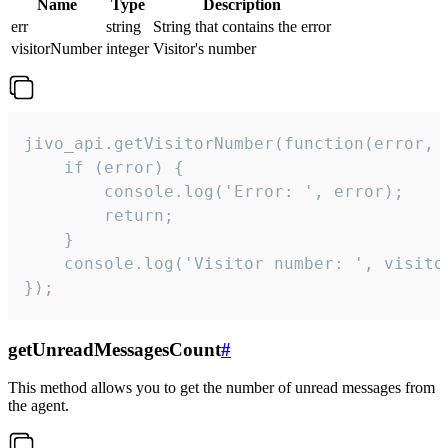
Name
Type
Description
err
string
String that contains the error
visitorNumber
integer
Visitor's number
jivo_api.getVisitorNumber(function(error, v
    if (error) {

        console.log('Error: ', error);

        return;

    }  

    console.log('Visitor number: ', visitor
});
getUnreadMessagesCount
#
This method allows you to get the number of unread messages from
the agent.