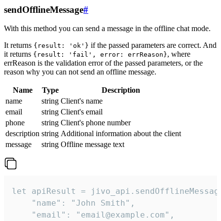
sendOfflineMessage
#
With this method you can send a message in the offline chat mode.
It returns
if the passed parameters are correct. And
{result: 'ok'}
it returns
, where
{result: 'fail', error: errReason}
errReason is the validation error of the passed parameters, or the
reason why you can not send an offline message.
Name
Type
Description
name
string
Client's name
email
string
Client's email
phone
string
Client's phone number
description
string
Additional information about the client
message
string
Offline message text
let apiResult = jivo_api.sendOfflineMessage
    "name": "John Smith",

    "email": "email@example.com",
