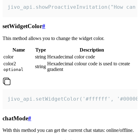
jivo_api.showProactiveInvitation("How can 
setWidgetColor
#
This method allows you to change the widget color.
Name
Type
Description
color
string
Hexadecimal color code
color2
Hexadecimal colour code is used to create
string
gradient
optional
jivo_api.setWidgetColor('#ffffff', '#00000
chatMode
#
With this method you can get the current chat status: online/offline.