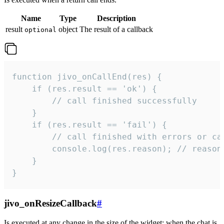
Name
Type
Description
result
object
The result of a callback
optional
function jivo_onCallEnd(res) {

    if (res.result == 'ok') {

        // call finished successfully

    }

    if (res.result == 'fail') {

        // call finished with errors or can
        console.log(res.reason); // reason 
    }

}
jivo_onResizeCallback
#
Is executed at any change in the size of the widget: when the chat is