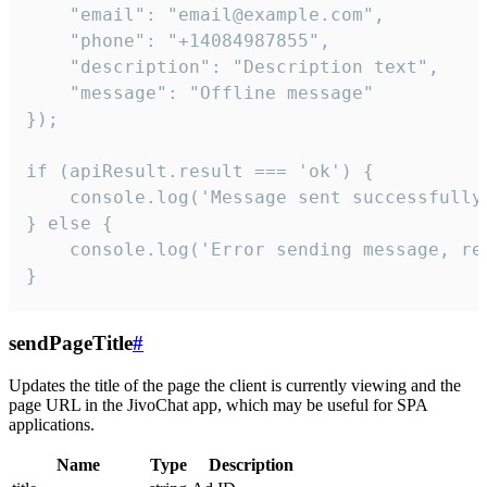
    "email": "email@example.com",

    "phone": "+14084987855",

    "description": "Description text",

    "message": "Offline message"

});

if (apiResult.result === 'ok') {

    console.log('Message sent successfully'
} else {

    console.log('Error sending message, rea
}
sendPageTitle
#
Updates the title of the page the client is currently viewing and the
page URL in the JivoChat app, which may be useful for SPA
applications.
Name
Type
Description