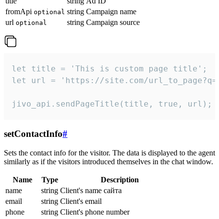
title
string
Ad ID
fromApi
string
Campaign name
optional
url
string
Campaign source
optional
let title = 'This is custom page title';

let url = 'https://site.com/url_to_page?q=p
jivo_api.sendPageTitle(title, true, url);
setContactInfo
#
Sets the contact info for the visitor. The data is displayed to the agent
similarly as if the visitors introduced themselves in the chat window.
Name
Type
Description
name
string
Client's name сайта
email
string
Client's email
phone
string
Client's phone number