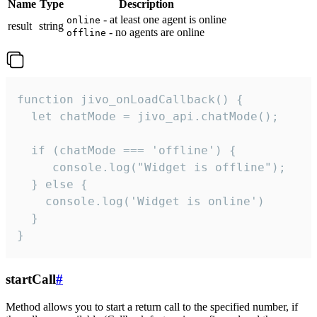
Name
Type
Description
- at least one agent is online
online
result
string
- no agents are online
offline
function jivo_onLoadCallback() {

  let chatMode = jivo_api.chatMode();

  if (chatMode === 'offline') {

     console.log("Widget is offline");

  } else {

    console.log('Widget is online')

  }

}
startCall
#
Method allows you to start a return call to the specified number, if