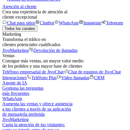
Atención al cliente
Crea una experiencia de atención al
cliente excepcional
Chat para sitios
Chatbot
WhatsApp
Instagram
Telegram
Todos los canales
Marketing
Transforma el tráfico en
clientes potenciales cualificados
JivoMarketing
Devolución de llamadas
Ventas
Consigue más ventas, un mayor valor medio
de los pedidos y una mayor base de clientes
Teléfono empresarial de JivoChat
Chat de equipos de JivoChat
Integraciones
Teléfono Plus
Video llamadas
CRM
Agente de IA
Gestiona las preguntas
más frecuentes
WhatsApp
Aumenta las ventas y ofrece asistencia
a tus clientes a través de su aplicación
de mensajería preferida
JivoMarketing
Capta la atención de tus visitantes:
capta su interés antes de que se