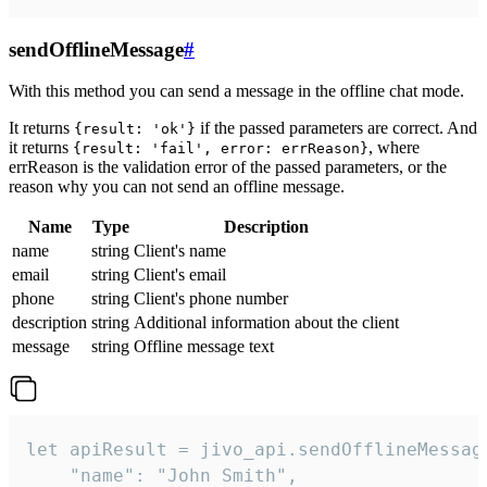
sendOfflineMessage
#
With this method you can send a message in the offline chat mode.
It returns
if the passed parameters are correct. And
{result: 'ok'}
it returns
, where
{result: 'fail', error: errReason}
errReason is the validation error of the passed parameters, or the
reason why you can not send an offline message.
Name
Type
Description
name
string
Client's name
email
string
Client's email
phone
string
Client's phone number
description
string
Additional information about the client
message
string
Offline message text
let apiResult = jivo_api.sendOfflineMessage
    "name": "John Smith",
