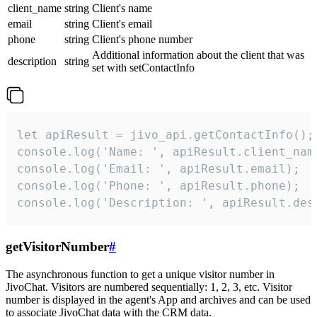
client_name
string
Client's name
email
string
Client's email
phone
string
Client's phone number
Additional information about the client that was
description
string
set with setContactInfo
let apiResult = jivo_api.getContactInfo();

console.log('Name: ', apiResult.client_name
console.log('Email: ', apiResult.email);

console.log('Phone: ', apiResult.phone);

console.log('Description: ', apiResult.des
getVisitorNumber
#
The asynchronous function to get a unique visitor number in
JivoChat. Visitors are numbered sequentially: 1, 2, 3, etc. Visitor
number is displayed in the agent's App and archives and can be used
to associate JivoChat data with the CRM data.