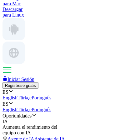
para Mac
Descargar
para Linux
Iniciar Sesión
Regístrese gratis
ES
English
Türkçe
Português
ES
English
Türkçe
Português
Oportunidades
IA
Aumenta el rendimiento del
equipo con IA
Agente de IA
Asistente de IA