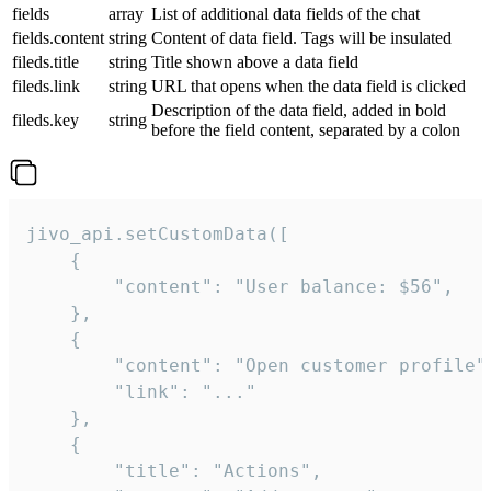
fields
array
List of additional data fields of the chat
fields.content
string
Content of data field. Tags will be insulated
fileds.title
string
Title shown above a data field
fileds.link
string
URL that opens when the data field is clicked
Description of the data field, added in bold
fileds.key
string
before the field content, separated by a colon
jivo_api.setCustomData([

    {

        "content": "User balance: $56",

    },

    {

        "content": "Open customer profile",
        "link": "..."

    },

    {

        "title": "Actions",
