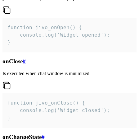
function jivo_onOpen() {

    console.log('Widget opened');

}
onClose
#
Is executed when chat window is minimized.
function jivo_onClose() {

    console.log('Widget closed');

}
onChangeState
#