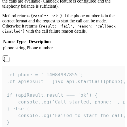
the calls are available (Callback feature is configured and the
telephony balance is sufficient).
Method returns
if the phone number is in the
{result: 'ok'}
correct format and the request to start the call can be made.
Otherwise it returns
{result: 'fail', reason: 'Callback
with the call failure reason details.
disabled'}
Name
Type
Description
phone
string
Phone number
let phone = '+14084987855';

let apiResult = jivo_api.startCall(phone);

if (apiResult.result === 'ok') {

    console.log('Call started, phone: ', ph
} else {

    console.log('Failed to start the call,
}