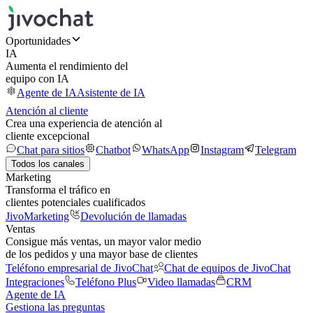
Oportunidades
IA
Aumenta el rendimiento del
equipo con IA
Agente de IA
Asistente de IA
Atención al cliente
Crea una experiencia de atención al
cliente excepcional
Chat para sitios
Chatbot
WhatsApp
Instagram
Telegram
Todos los canales
Marketing
Transforma el tráfico en
clientes potenciales cualificados
JivoMarketing
Devolución de llamadas
Ventas
Consigue más ventas, un mayor valor medio
de los pedidos y una mayor base de clientes
Teléfono empresarial de JivoChat
Chat de equipos de JivoChat
Integraciones
Teléfono Plus
Video llamadas
CRM
Agente de IA
Gestiona las preguntas