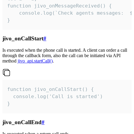
function jivo_onMessageReceived() {

	console.log(`Check agents messages:  ${i++}`)

}
jivo_onCallStart
#
Is executed when the phone call is started. A client can order a call
through the callback form, also the call can be initiated via API
method
jivo_api.startCall()
.
function jivo_onCallStart() {

  console.log('Call is started')

}
jivo_onCallEnd
#
Is executed when a return call ends.