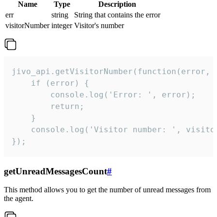
Name
Type
Description
err
string
String that contains the error
visitorNumber
integer
Visitor's number
jivo_api.getVisitorNumber(function(error, v
    if (error) {

        console.log('Error: ', error);

        return;

    }  

    console.log('Visitor number: ', visitor
});
getUnreadMessagesCount
#
This method allows you to get the number of unread messages from
the agent.