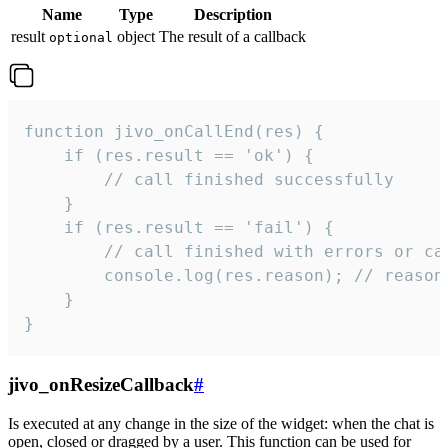
Name
Type
Description
result
object
The result of a callback
optional
function jivo_onCallEnd(res) {

    if (res.result == 'ok') {

        // call finished successfully

    }

    if (res.result == 'fail') {

        // call finished with errors or can
        console.log(res.reason); // reason 
    }

}
jivo_onResizeCallback
#
Is executed at any change in the size of the widget: when the chat is
open, closed or dragged by a user. This function can be used for