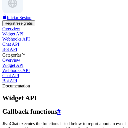
Iniciar Sesión
Regístrese gratis
Overview
Widget API
Webhooks API
Chat API
Bot API
Categorías
Overview
Widget API
Webhooks API
Chat API
Bot API
Documentation
Widget API
Callback functions
#
JivoChat executes the functions listed below to report about an event