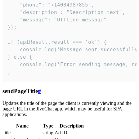
    "phone": "+14084987855",

    "description": "Description text",

    "message": "Offline message"

});

if (apiResult.result === 'ok') {

    console.log('Message sent successfully'
} else {

    console.log('Error sending message, rea
}
sendPageTitle
#
Updates the title of the page the client is currently viewing and the
page URL in the JivoChat app, which may be useful for SPA
applications.
Name
Type
Description
title
string
Ad ID