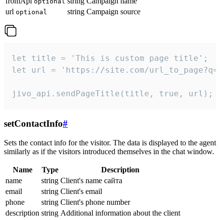
fromApi
string
Campaign name
optional
url
string
Campaign source
optional
let title = 'This is custom page title';

let url = 'https://site.com/url_to_page?q=p
jivo_api.sendPageTitle(title, true, url);
setContactInfo
#
Sets the contact info for the visitor. The data is displayed to the agent
similarly as if the visitors introduced themselves in the chat window.
Name
Type
Description
name
string
Client's name сайта
email
string
Client's email
phone
string
Client's phone number
description
string
Additional information about the client