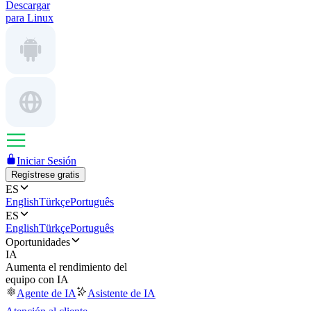
Descargar
para Linux
Iniciar Sesión
Regístrese gratis
ES
English
Türkçe
Português
ES
English
Türkçe
Português
Oportunidades
IA
Aumenta el rendimiento del
equipo con IA
Agente de IA
Asistente de IA