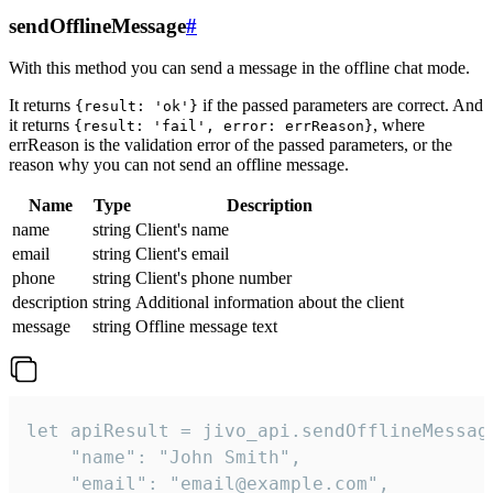
sendOfflineMessage
#
With this method you can send a message in the offline chat mode.
It returns
if the passed parameters are correct. And
{result: 'ok'}
it returns
, where
{result: 'fail', error: errReason}
errReason is the validation error of the passed parameters, or the
reason why you can not send an offline message.
Name
Type
Description
name
string
Client's name
email
string
Client's email
phone
string
Client's phone number
description
string
Additional information about the client
message
string
Offline message text
let apiResult = jivo_api.sendOfflineMessage
    "name": "John Smith",

    "email": "email@example.com",
