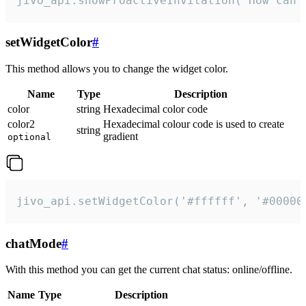
jivo_api.showProactiveInvitation("How can 
setWidgetColor
#
This method allows you to change the widget color.
Name
Type
Description
color
string
Hexadecimal color code
color2
Hexadecimal colour code is used to create
string
gradient
optional
jivo_api.setWidgetColor('#ffffff', '#00000
chatMode
#
With this method you can get the current chat status: online/offline.
Name
Type
Description