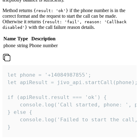
Method returns
if the phone number is in the
{result: 'ok'}
correct format and the request to start the call can be made.
Otherwise it returns
{result: 'fail', reason: 'Callback
with the call failure reason details.
disabled'}
Name
Type
Description
phone
string
Phone number
let phone = '+14084987855';

let apiResult = jivo_api.startCall(phone);

if (apiResult.result === 'ok') {

    console.log('Call started, phone: ', ph
} else {

    console.log('Failed to start the call,
}