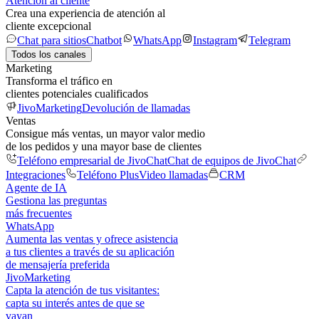
Atención al cliente
Crea una experiencia de atención al
cliente excepcional
Chat para sitios
Chatbot
WhatsApp
Instagram
Telegram
Todos los canales
Marketing
Transforma el tráfico en
clientes potenciales cualificados
JivoMarketing
Devolución de llamadas
Ventas
Consigue más ventas, un mayor valor medio
de los pedidos y una mayor base de clientes
Teléfono empresarial de JivoChat
Chat de equipos de JivoChat
Integraciones
Teléfono Plus
Video llamadas
CRM
Agente de IA
Gestiona las preguntas
más frecuentes
WhatsApp
Aumenta las ventas y ofrece asistencia
a tus clientes a través de su aplicación
de mensajería preferida
JivoMarketing
Capta la atención de tus visitantes:
capta su interés antes de que se
vayan