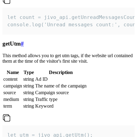
let count = jivo_api.getUnreadMessagesCount
console.log('Unread messages count:', coun
getUtm
#
This method allows you to get utm tags, if the website url contained
them at the time of the visitor's first site visit.
Name
Type
Description
content
string
Ad ID
campaign
string
The name of the campaign
source
string
Campaign source
medium
string
Traffic type
term
string
Keyword
let utm = jivo_api.getUtm();
