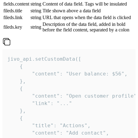
fields.content
string
Content of data field. Tags will be insulated
fileds.title
string
Title shown above a data field
fileds.link
string
URL that opens when the data field is clicked
Description of the data field, added in bold
fileds.key
string
before the field content, separated by a colon
jivo_api.setCustomData([

    {

        "content": "User balance: $56",

    },

    {

        "content": "Open customer profile",
        "link": "..."

    },

    {

        "title": "Actions",

        "content": "Add contact",
