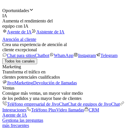
Oportunidades
IA
Aumenta el rendimiento del
equipo con IA
Agente de IA
Asistente de IA
Atención al cliente
Crea una experiencia de atención al
cliente excepcional
Chat para sitios
Chatbot
WhatsApp
Instagram
Telegram
Todos los canales
Marketing
Transforma el tráfico en
clientes potenciales cualificados
JivoMarketing
Devolución de llamadas
Ventas
Consigue más ventas, un mayor valor medio
de los pedidos y una mayor base de clientes
Teléfono empresarial de JivoChat
Chat de equipos de JivoChat
Integraciones
Teléfono Plus
Video llamadas
CRM
Agente de IA
Gestiona las preguntas
más frecuentes