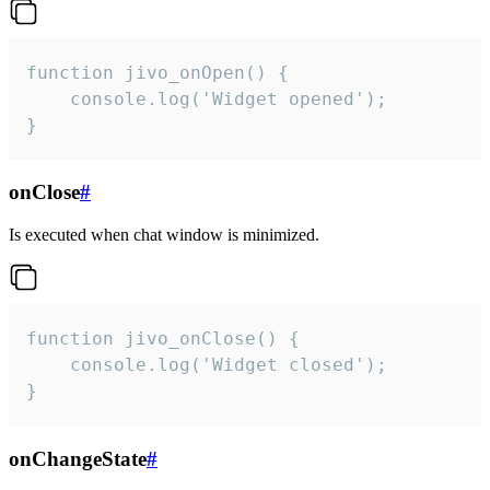
function jivo_onOpen() {

    console.log('Widget opened');

}
onClose
#
Is executed when chat window is minimized.
function jivo_onClose() {

    console.log('Widget closed');

}
onChangeState
#