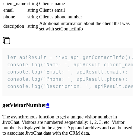
client_name
string
Client's name
email
string
Client's email
phone
string
Client's phone number
Additional information about the client that was
description
string
set with setContactInfo
let apiResult = jivo_api.getContactInfo();

console.log('Name: ', apiResult.client_name
console.log('Email: ', apiResult.email);

console.log('Phone: ', apiResult.phone);

console.log('Description: ', apiResult.des
getVisitorNumber
#
The asynchronous function to get a unique visitor number in
JivoChat. Visitors are numbered sequentially: 1, 2, 3, etc. Visitor
number is displayed in the agent's App and archives and can be used
to associate JivoChat data with the CRM data.