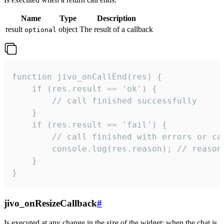
Name
Type
Description
result
object
The result of a callback
optional
function jivo_onCallEnd(res) {

    if (res.result == 'ok') {

        // call finished successfully

    }

    if (res.result == 'fail') {

        // call finished with errors or can
        console.log(res.reason); // reason 
    }

}
jivo_onResizeCallback
#
Is executed at any change in the size of the widget: when the chat is