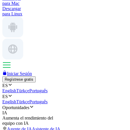
para Mac
Descargar
para Linux
Iniciar Sesión
Regístrese gratis
ES
English
Türkçe
Português
ES
English
Türkçe
Português
Oportunidades
IA
Aumenta el rendimiento del
equipo con IA
Agente de IA
Asistente de IA