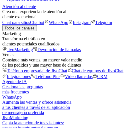
Atención al cliente
Crea una experiencia de atención al
cliente excepcional
Chat para sitios
Chatbot
WhatsApp
Instagram
Telegram
Todos los canales
Marketing
Transforma el tráfico en
clientes potenciales cualificados
JivoMarketing
Devolución de llamadas
Ventas
Consigue más ventas, un mayor valor medio
de los pedidos y una mayor base de clientes
Teléfono empresarial de JivoChat
Chat de equipos de JivoChat
Integraciones
Teléfono Plus
Video llamadas
CRM
Agente de IA
Gestiona las preguntas
más frecuentes
WhatsApp
Aumenta las ventas y ofrece asistencia
a tus clientes a través de su aplicación
de mensajería preferida
JivoMarketing
Capta la atención de tus visitantes:
capta su interés antes de que se