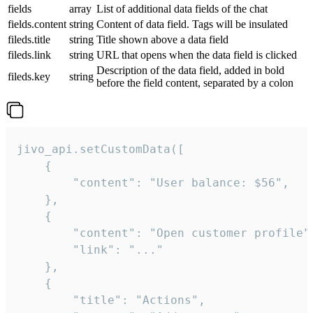
fields
array
List of additional data fields of the chat
fields.content
string
Content of data field. Tags will be insulated
fileds.title
string
Title shown above a data field
fileds.link
string
URL that opens when the data field is clicked
Description of the data field, added in bold
fileds.key
string
before the field content, separated by a colon
jivo_api.setCustomData([

    {

        "content": "User balance: $56",

    },

    {

        "content": "Open customer profile",
        "link": "..."

    },

    {

        "title": "Actions",
