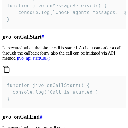
function jivo_onMessageReceived() {

	console.log(`Check agents messages:  ${i++}`)

}
jivo_onCallStart
#
Is executed when the phone call is started. A client can order a call
through the callback form, also the call can be initiated via API
method
jivo_api.startCall()
.
function jivo_onCallStart() {

  console.log('Call is started')

}
jivo_onCallEnd
#
Is executed when a return call ends.