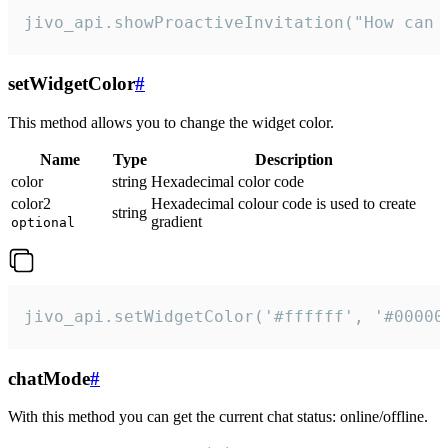
jivo_api.showProactiveInvitation("How can 
setWidgetColor
#
This method allows you to change the widget color.
Name
Type
Description
color
string
Hexadecimal color code
color2
Hexadecimal colour code is used to create
string
gradient
optional
jivo_api.setWidgetColor('#ffffff', '#00000
chatMode
#
With this method you can get the current chat status: online/offline.