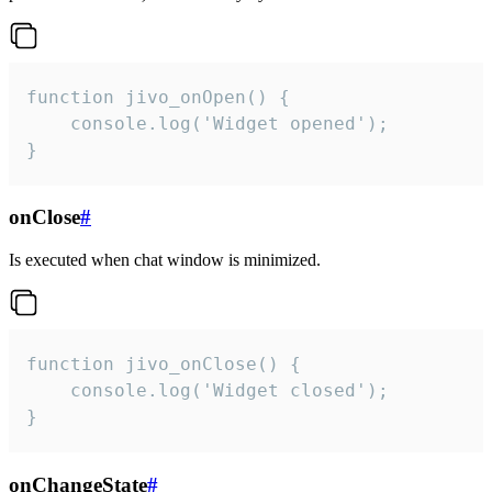
function jivo_onOpen() {

    console.log('Widget opened');

}
onClose
#
Is executed when chat window is minimized.
function jivo_onClose() {

    console.log('Widget closed');

}
onChangeState
#