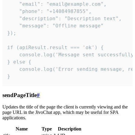
    "email": "email@example.com",

    "phone": "+14084987855",

    "description": "Description text",

    "message": "Offline message"

});

if (apiResult.result === 'ok') {

    console.log('Message sent successfully'
} else {

    console.log('Error sending message, rea
}
sendPageTitle
#
Updates the title of the page the client is currently viewing and the
page URL in the JivoChat app, which may be useful for SPA
applications.
Name
Type
Description