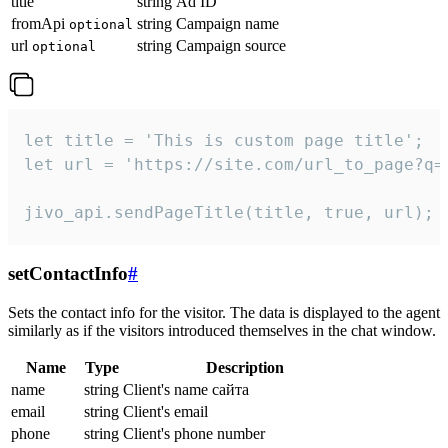
title
string
Ad ID
fromApi
string
Campaign name
optional
url
string
Campaign source
optional
let title = 'This is custom page title';

let url = 'https://site.com/url_to_page?q=p
jivo_api.sendPageTitle(title, true, url);
setContactInfo
#
Sets the contact info for the visitor. The data is displayed to the agent
similarly as if the visitors introduced themselves in the chat window.
Name
Type
Description
name
string
Client's name сайта
email
string
Client's email
phone
string
Client's phone number