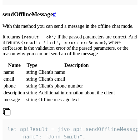
sendOfflineMessage
#
With this method you can send a message in the offline chat mode.
It returns
if the passed parameters are correct. And
{result: 'ok'}
it returns
, where
{result: 'fail', error: errReason}
errReason is the validation error of the passed parameters, or the
reason why you can not send an offline message.
Name
Type
Description
name
string
Client's name
email
string
Client's email
phone
string
Client's phone number
description
string
Additional information about the client
message
string
Offline message text
let apiResult = jivo_api.sendOfflineMessage
    "name": "John Smith",
