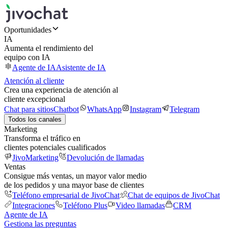
Oportunidades
IA
Aumenta el rendimiento del
equipo con IA
Agente de IA
Asistente de IA
Atención al cliente
Crea una experiencia de atención al
cliente excepcional
Chat para sitios
Chatbot
WhatsApp
Instagram
Telegram
Todos los canales
Marketing
Transforma el tráfico en
clientes potenciales cualificados
JivoMarketing
Devolución de llamadas
Ventas
Consigue más ventas, un mayor valor medio
de los pedidos y una mayor base de clientes
Teléfono empresarial de JivoChat
Chat de equipos de JivoChat
Integraciones
Teléfono Plus
Video llamadas
CRM
Agente de IA
Gestiona las preguntas