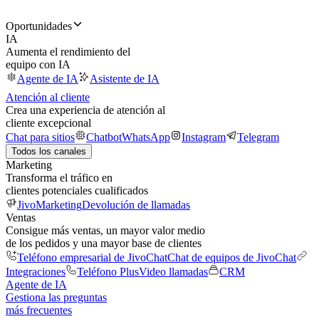
Oportunidades
IA
Aumenta el rendimiento del
equipo con IA
Agente de IA
Asistente de IA
Atención al cliente
Crea una experiencia de atención al
cliente excepcional
Chat para sitios
Chatbot
WhatsApp
Instagram
Telegram
Todos los canales
Marketing
Transforma el tráfico en
clientes potenciales cualificados
JivoMarketing
Devolución de llamadas
Ventas
Consigue más ventas, un mayor valor medio
de los pedidos y una mayor base de clientes
Teléfono empresarial de JivoChat
Chat de equipos de JivoChat
Integraciones
Teléfono Plus
Video llamadas
CRM
Agente de IA
Gestiona las preguntas
más frecuentes