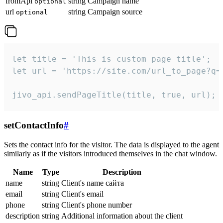
fromApi
string
Campaign name
optional
url
string
Campaign source
optional
let title = 'This is custom page title';

let url = 'https://site.com/url_to_page?q=p
jivo_api.sendPageTitle(title, true, url);
setContactInfo
#
Sets the contact info for the visitor. The data is displayed to the agent
similarly as if the visitors introduced themselves in the chat window.
Name
Type
Description
name
string
Client's name сайта
email
string
Client's email
phone
string
Client's phone number
description
string
Additional information about the client