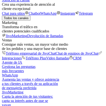
Atención al cliente
Crea una experiencia de atención al
cliente excepcional
Chat para sitios
Chatbot
WhatsApp
Instagram
Telegram
Todos los canales
Marketing
Transforma el tráfico en
clientes potenciales cualificados
JivoMarketing
Devolución de llamadas
Ventas
Consigue más ventas, un mayor valor medio
de los pedidos y una mayor base de clientes
Teléfono empresarial de JivoChat
Chat de equipos de JivoChat
Integraciones
Teléfono Plus
Video llamadas
CRM
Agente de IA
Gestiona las preguntas
más frecuentes
WhatsApp
Aumenta las ventas y ofrece asistencia
a tus clientes a través de su aplicación
de mensajería preferida
JivoMarketing
Capta la atención de tus visitantes:
capta su interés antes de que se
vayan