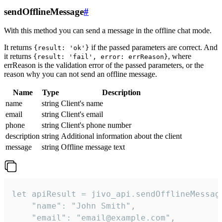
sendOfflineMessage
#
With this method you can send a message in the offline chat mode.
It returns
if the passed parameters are correct. And
{result: 'ok'}
it returns
, where
{result: 'fail', error: errReason}
errReason is the validation error of the passed parameters, or the
reason why you can not send an offline message.
Name
Type
Description
name
string
Client's name
email
string
Client's email
phone
string
Client's phone number
description
string
Additional information about the client
message
string
Offline message text
let apiResult = jivo_api.sendOfflineMessage
    "name": "John Smith",

    "email": "email@example.com",
