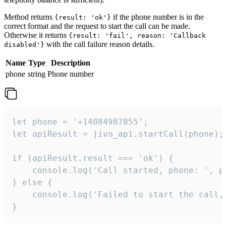
Method returns
if the phone number is in the
{result: 'ok'}
correct format and the request to start the call can be made.
Otherwise it returns
{result: 'fail', reason: 'Callback
with the call failure reason details.
disabled'}
Name
Type
Description
phone
string
Phone number
let phone = '+14084987855';

let apiResult = jivo_api.startCall(phone);

if (apiResult.result === 'ok') {

    console.log('Call started, phone: ', ph
} else {

    console.log('Failed to start the call,
}