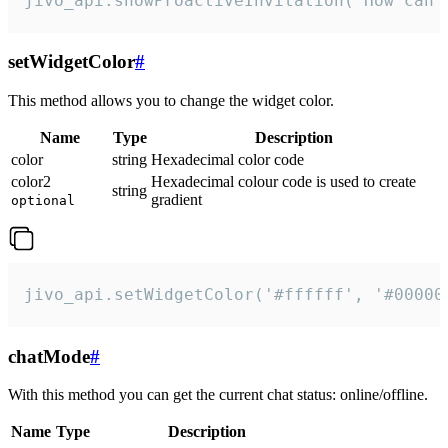
jivo_api.showProactiveInvitation("How can 
setWidgetColor
#
This method allows you to change the widget color.
Name
Type
Description
color
string
Hexadecimal color code
color2
Hexadecimal colour code is used to create
string
gradient
optional
jivo_api.setWidgetColor('#ffffff', '#00000
chatMode
#
With this method you can get the current chat status: online/offline.
Name
Type
Description