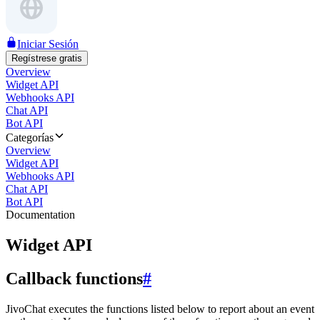
Iniciar Sesión
Regístrese gratis
Overview
Widget API
Webhooks API
Chat API
Bot API
Categorías
Overview
Widget API
Webhooks API
Chat API
Bot API
Documentation
Widget API
Callback functions
#
JivoChat executes the functions listed below to report about an event