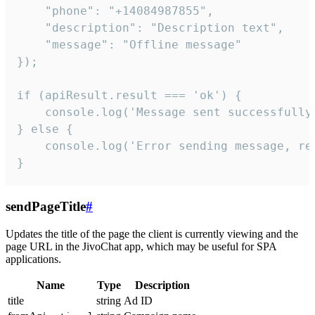
    "phone": "+14084987855",

    "description": "Description text",

    "message": "Offline message"

});

if (apiResult.result === 'ok') {

    console.log('Message sent successfully'
} else {

    console.log('Error sending message, rea
}
sendPageTitle
#
Updates the title of the page the client is currently viewing and the
page URL in the JivoChat app, which may be useful for SPA
applications.
Name
Type
Description
title
string
Ad ID