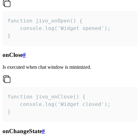
function jivo_onOpen() {

    console.log('Widget opened');

}
onClose
#
Is executed when chat window is minimized.
function jivo_onClose() {

    console.log('Widget closed');

}
onChangeState
#