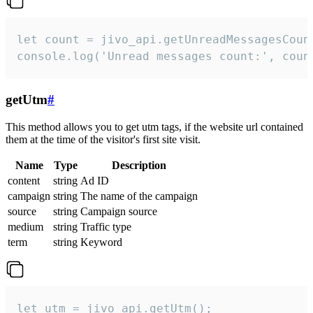
let count = jivo_api.getUnreadMessagesCount
console.log('Unread messages count:', coun
getUtm
#
This method allows you to get utm tags, if the website url contained
them at the time of the visitor's first site visit.
Name
Type
Description
content
string
Ad ID
campaign
string
The name of the campaign
source
string
Campaign source
medium
string
Traffic type
term
string
Keyword
let utm = jivo_api.getUtm();
