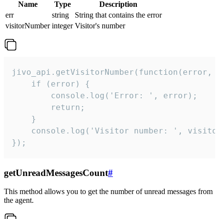
Name
Type
Description
err
string
String that contains the error
visitorNumber
integer
Visitor's number
jivo_api.getVisitorNumber(function(error, v
    if (error) {

        console.log('Error: ', error);

        return;

    }  

    console.log('Visitor number: ', visitor
});
getUnreadMessagesCount
#
This method allows you to get the number of unread messages from
the agent.