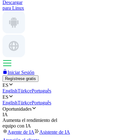
Descargar
para Linux
Iniciar Sesión
Regístrese gratis
ES
English
Türkçe
Português
ES
English
Türkçe
Português
Oportunidades
IA
Aumenta el rendimiento del
equipo con IA
Agente de IA
Asistente de IA