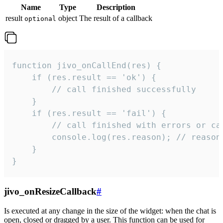
Name
Type
Description
result
object
The result of a callback
optional
function jivo_onCallEnd(res) {

    if (res.result == 'ok') {

        // call finished successfully

    }

    if (res.result == 'fail') {

        // call finished with errors or can
        console.log(res.reason); // reason 
    }

}
jivo_onResizeCallback
#
Is executed at any change in the size of the widget: when the chat is
open, closed or dragged by a user. This function can be used for