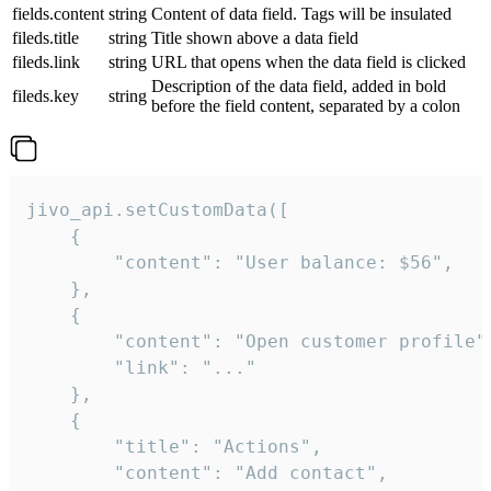
fields.content
string
Content of data field. Tags will be insulated
fileds.title
string
Title shown above a data field
fileds.link
string
URL that opens when the data field is clicked
Description of the data field, added in bold
fileds.key
string
before the field content, separated by a colon
jivo_api.setCustomData([

    {

        "content": "User balance: $56",

    },

    {

        "content": "Open customer profile",
        "link": "..."

    },

    {

        "title": "Actions",

        "content": "Add contact",
