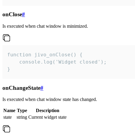
onClose
#
Is executed when chat window is minimized.
function jivo_onClose() {

    console.log('Widget closed');

}
onChangeState
#
Is executed when chat window state has changed.
Name
Type
Description
state
string
Current widget state