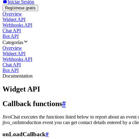
Iniciar Sesión
Regístrese gratis
Overview
Widget API
Webhooks API
Chat API
Bot API
Categorías
Overview
Widget API
Webhooks API
Chat API
Bot API
Documentation
Widget API
Callback functions
#
JivoChat executes the functions listed below to report about an event 
jivo_onIntroduction event you can get contact details entered by a clie
onLoadCallback
#