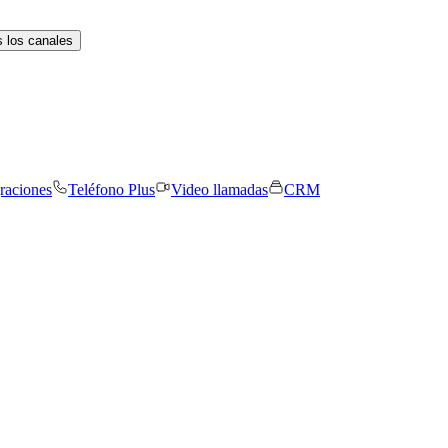
 los canales
graciones
Teléfono Plus
Video llamadas
CRM