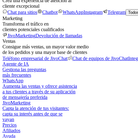
Crea una experiencia de atención al
cliente excepcional
Chat para sitios
Chatbot
WhatsApp
Instagram
Telegram
Todos
Marketing
Transforma el tráfico en
clientes potenciales cualificados
JivoMarketing
Devolución de llamadas
Ventas
Consigue más ventas, un mayor valor medio
de los pedidos y una mayor base de clientes
Teléfono empresarial de JivoChat
Chat de equipos de JivoChat
Inte
Agente de IA
Gestiona las preguntas
más frecuentes
WhatsApp
Aumenta las ventas y ofrece asistencia
a tus clientes a través de su aplicación
de mensajería preferida
JivoMarketing
Capta la atención de tus visitantes:
capta su interés antes de que se
vayan
Precios
Afiliados
Ayuda