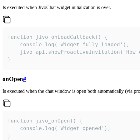
Is executed when JivoChat widget initialization is over.
function jivo_onLoadCallback() {

    console.log('Widget fully loaded');

    jivo_api.showProactiveInvitation("How c
}
onOpen
#
Is executed when the chat window is open both automatically (via proa
function jivo_onOpen() {

    console.log('Widget opened');

}