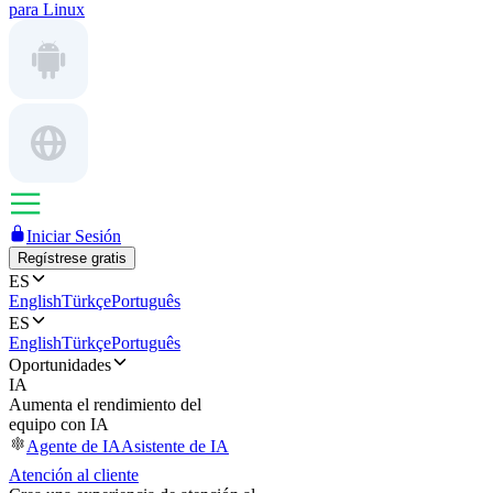
para Linux
Iniciar Sesión
Regístrese gratis
ES
English
Türkçe
Português
ES
English
Türkçe
Português
Oportunidades
IA
Aumenta el rendimiento del
equipo con IA
Agente de IA
Asistente de IA
Atención al cliente