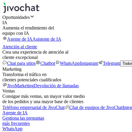
Oportunidades
IA
Aumenta el rendimiento del
equipo con IA
Agente de IA
Asistente de IA
Atención al cliente
Crea una experiencia de atención al
cliente excepcional
Chat para sitios
Chatbot
WhatsApp
Instagram
Telegram
Todos
Marketing
Transforma el tráfico en
clientes potenciales cualificados
JivoMarketing
Devolución de llamadas
Ventas
Consigue más ventas, un mayor valor medio
de los pedidos y una mayor base de clientes
Teléfono empresarial de JivoChat
Chat de equipos de JivoChat
Inte
Agente de IA
Gestiona las preguntas
más frecuentes
WhatsApp