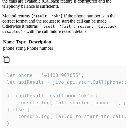
the calls are available (Callback feature is configured and the
telephony balance is sufficient).
Method returns
if the phone number is in the
{result: 'ok'}
correct format and the request to start the call can be made.
Otherwise it returns
{result: 'fail', reason: 'Callback
with the call failure reason details.
disabled'}
Name
Type
Description
phone
string
Phone number
let phone = '+14084987855';

let apiResult = jivo_api.startCall(phone);

if (apiResult.result === 'ok') {

    console.log('Call started, phone: ', ph
} else {

    console.log('Failed to start the call,
}