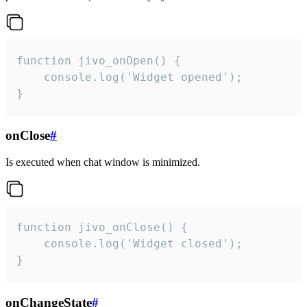
function jivo_onOpen() {

    console.log('Widget opened');

}
onClose
#
Is executed when chat window is minimized.
function jivo_onClose() {

    console.log('Widget closed');

}
onChangeState
#