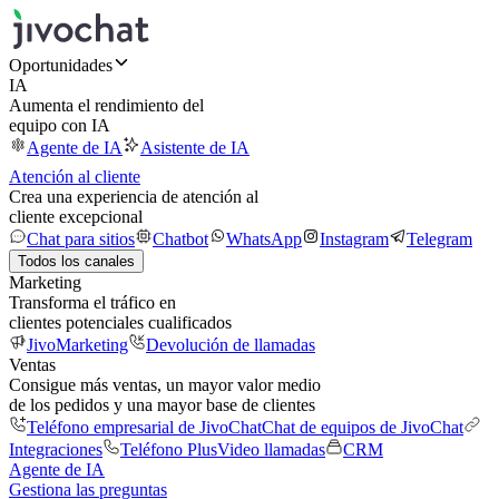
Oportunidades
IA
Aumenta el rendimiento del
equipo con IA
Agente de IA
Asistente de IA
Atención al cliente
Crea una experiencia de atención al
cliente excepcional
Chat para sitios
Chatbot
WhatsApp
Instagram
Telegram
Todos los canales
Marketing
Transforma el tráfico en
clientes potenciales cualificados
JivoMarketing
Devolución de llamadas
Ventas
Consigue más ventas, un mayor valor medio
de los pedidos y una mayor base de clientes
Teléfono empresarial de JivoChat
Chat de equipos de JivoChat
Integraciones
Teléfono Plus
Video llamadas
CRM
Agente de IA
Gestiona las preguntas