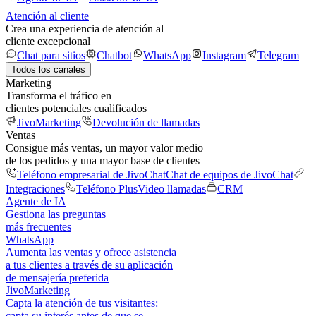
Atención al cliente
Crea una experiencia de atención al
cliente excepcional
Chat para sitios
Chatbot
WhatsApp
Instagram
Telegram
Todos los canales
Marketing
Transforma el tráfico en
clientes potenciales cualificados
JivoMarketing
Devolución de llamadas
Ventas
Consigue más ventas, un mayor valor medio
de los pedidos y una mayor base de clientes
Teléfono empresarial de JivoChat
Chat de equipos de JivoChat
Integraciones
Teléfono Plus
Video llamadas
CRM
Agente de IA
Gestiona las preguntas
más frecuentes
WhatsApp
Aumenta las ventas y ofrece asistencia
a tus clientes a través de su aplicación
de mensajería preferida
JivoMarketing
Capta la atención de tus visitantes:
capta su interés antes de que se