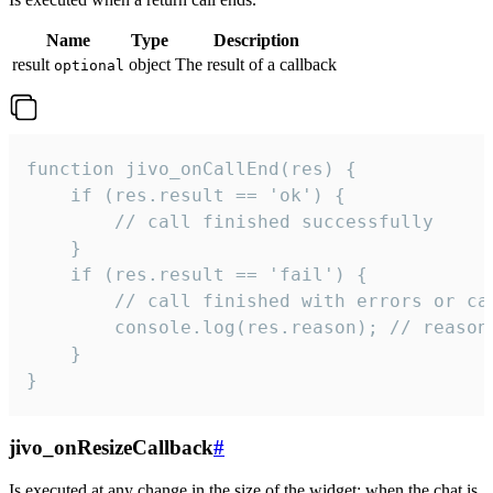
Name
Type
Description
result
object
The result of a callback
optional
function jivo_onCallEnd(res) {

    if (res.result == 'ok') {

        // call finished successfully

    }

    if (res.result == 'fail') {

        // call finished with errors or can
        console.log(res.reason); // reason 
    }

}
jivo_onResizeCallback
#
Is executed at any change in the size of the widget: when the chat is