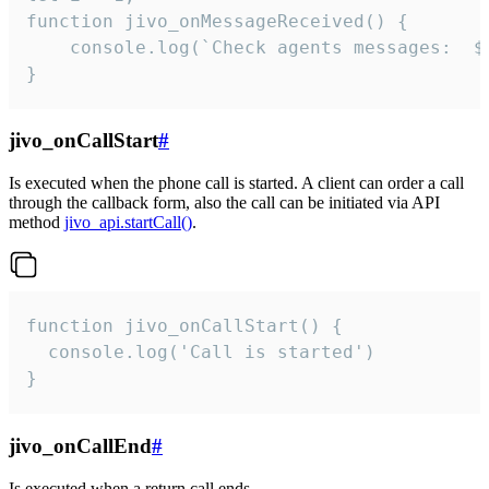
function jivo_onMessageReceived() {

	console.log(`Check agents messages:  ${i++}`)

}
jivo_onCallStart
#
Is executed when the phone call is started. A client can order a call
through the callback form, also the call can be initiated via API
method
jivo_api.startCall()
.
function jivo_onCallStart() {

  console.log('Call is started')

}
jivo_onCallEnd
#
Is executed when a return call ends.