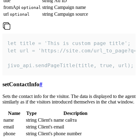
title
string
Ad ID
fromApi
string
Campaign name
optional
url
string
Campaign source
optional
let title = 'This is custom page title';

let url = 'https://site.com/url_to_page?q=p
jivo_api.sendPageTitle(title, true, url);
setContactInfo
#
Sets the contact info for the visitor. The data is displayed to the agent
similarly as if the visitors introduced themselves in the chat window.
Name
Type
Description
name
string
Client's name сайта
email
string
Client's email
phone
string
Client's phone number