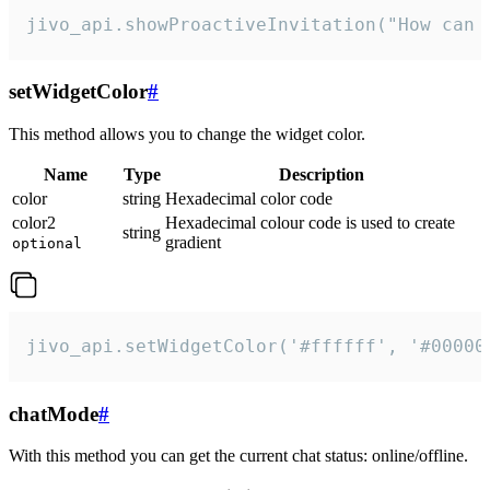
jivo_api.showProactiveInvitation("How can 
setWidgetColor
#
This method allows you to change the widget color.
Name
Type
Description
color
string
Hexadecimal color code
color2
Hexadecimal colour code is used to create
string
gradient
optional
jivo_api.setWidgetColor('#ffffff', '#00000
chatMode
#
With this method you can get the current chat status: online/offline.