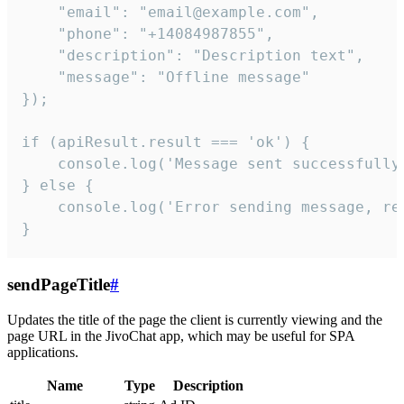
    "email": "email@example.com",

    "phone": "+14084987855",

    "description": "Description text",

    "message": "Offline message"

});

if (apiResult.result === 'ok') {

    console.log('Message sent successfully'
} else {

    console.log('Error sending message, rea
}
sendPageTitle
#
Updates the title of the page the client is currently viewing and the
page URL in the JivoChat app, which may be useful for SPA
applications.
Name
Type
Description