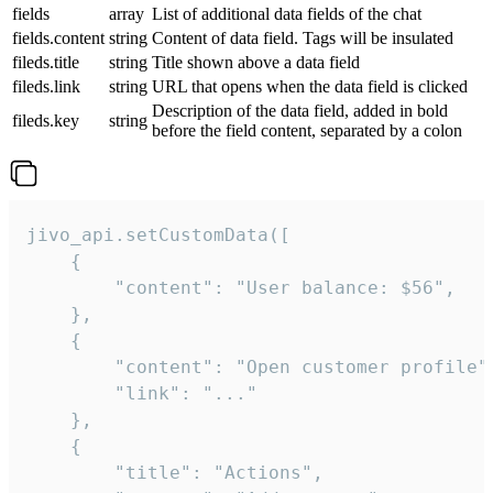
fields
array
List of additional data fields of the chat
fields.content
string
Content of data field. Tags will be insulated
fileds.title
string
Title shown above a data field
fileds.link
string
URL that opens when the data field is clicked
Description of the data field, added in bold
fileds.key
string
before the field content, separated by a colon
jivo_api.setCustomData([

    {

        "content": "User balance: $56",

    },

    {

        "content": "Open customer profile",
        "link": "..."

    },

    {

        "title": "Actions",
