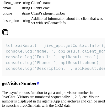
client_name
string
Client's name
email
string
Client's email
phone
string
Client's phone number
Additional information about the client that was
description
string
set with setContactInfo
let apiResult = jivo_api.getContactInfo();

console.log('Name: ', apiResult.client_name
console.log('Email: ', apiResult.email);

console.log('Phone: ', apiResult.phone);

console.log('Description: ', apiResult.des
getVisitorNumber
#
The asynchronous function to get a unique visitor number in
JivoChat. Visitors are numbered sequentially: 1, 2, 3, etc. Visitor
number is displayed in the agent's App and archives and can be used
to associate JivoChat data with the CRM data.