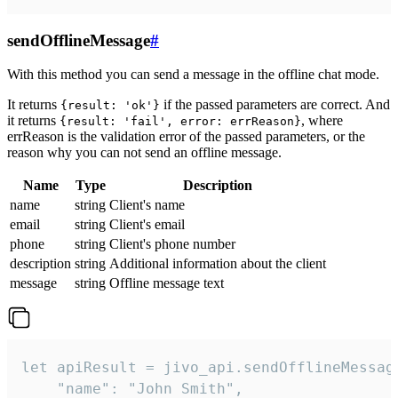
sendOfflineMessage
#
With this method you can send a message in the offline chat mode.
It returns
if the passed parameters are correct. And
{result: 'ok'}
it returns
, where
{result: 'fail', error: errReason}
errReason is the validation error of the passed parameters, or the
reason why you can not send an offline message.
Name
Type
Description
name
string
Client's name
email
string
Client's email
phone
string
Client's phone number
description
string
Additional information about the client
message
string
Offline message text
let apiResult = jivo_api.sendOfflineMessage
    "name": "John Smith",
