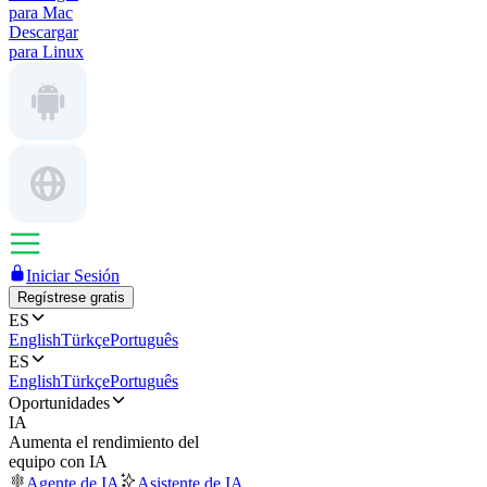
para Mac
Descargar
para Linux
Iniciar Sesión
Regístrese gratis
ES
English
Türkçe
Português
ES
English
Türkçe
Português
Oportunidades
IA
Aumenta el rendimiento del
equipo con IA
Agente de IA
Asistente de IA