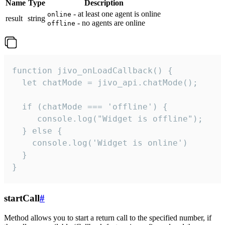
Name
Type
Description
- at least one agent is online
online
result
string
- no agents are online
offline
function jivo_onLoadCallback() {

  let chatMode = jivo_api.chatMode();

  if (chatMode === 'offline') {

     console.log("Widget is offline");

  } else {

    console.log('Widget is online')

  }

}
startCall
#
Method allows you to start a return call to the specified number, if