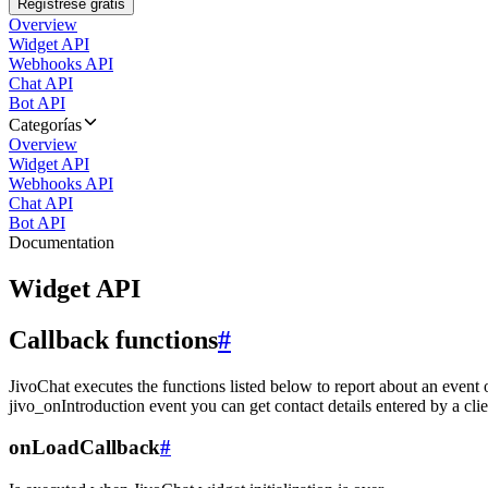
Regístrese gratis
Overview
Widget API
Webhooks API
Chat API
Bot API
Categorías
Overview
Widget API
Webhooks API
Chat API
Bot API
Documentation
Widget API
Callback functions
#
JivoChat executes the functions listed below to report about an event 
jivo_onIntroduction event you can get contact details entered by a clie
onLoadCallback
#