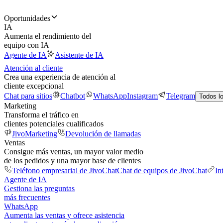
Oportunidades
IA
Aumenta el rendimiento del
equipo con IA
Agente de IA
Asistente de IA
Atención al cliente
Crea una experiencia de atención al
cliente excepcional
Chat para sitios
Chatbot
WhatsApp
Instagram
Telegram
Todos l
Marketing
Transforma el tráfico en
clientes potenciales cualificados
JivoMarketing
Devolución de llamadas
Ventas
Consigue más ventas, un mayor valor medio
de los pedidos y una mayor base de clientes
Teléfono empresarial de JivoChat
Chat de equipos de JivoChat
In
Agente de IA
Gestiona las preguntas
más frecuentes
WhatsApp
Aumenta las ventas y ofrece asistencia