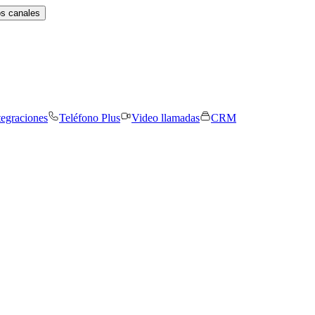
os canales
tegraciones
Teléfono Plus
Video llamadas
CRM