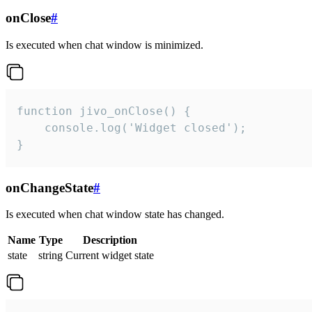
onClose
#
Is executed when chat window is minimized.
function jivo_onClose() {

    console.log('Widget closed');

}
onChangeState
#
Is executed when chat window state has changed.
Name
Type
Description
state
string
Current widget state