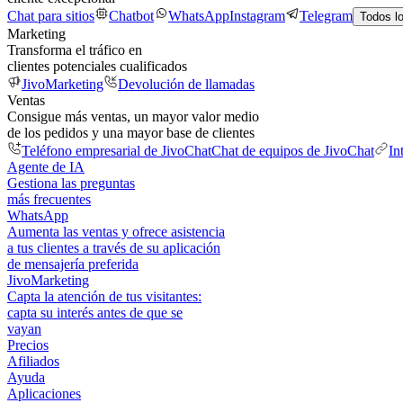
Chat para sitios
Chatbot
WhatsApp
Instagram
Telegram
Todos l
Marketing
Transforma el tráfico en
clientes potenciales cualificados
JivoMarketing
Devolución de llamadas
Ventas
Consigue más ventas, un mayor valor medio
de los pedidos y una mayor base de clientes
Teléfono empresarial de JivoChat
Chat de equipos de JivoChat
In
Agente de IA
Gestiona las preguntas
más frecuentes
WhatsApp
Aumenta las ventas y ofrece asistencia
a tus clientes a través de su aplicación
de mensajería preferida
JivoMarketing
Capta la atención de tus visitantes:
capta su interés antes de que se
vayan
Precios
Afiliados
Ayuda
Aplicaciones