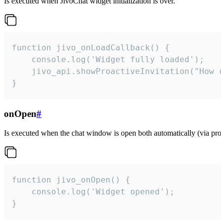
Is executed when JivoChat widget initialization is over.
function jivo_onLoadCallback() {

    console.log('Widget fully loaded');

    jivo_api.showProactiveInvitation("How c
}
onOpen
#
Is executed when the chat window is open both automatically (via proa
function jivo_onOpen() {

    console.log('Widget opened');

}