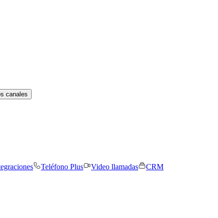
os canales
tegraciones
Teléfono Plus
Video llamadas
CRM