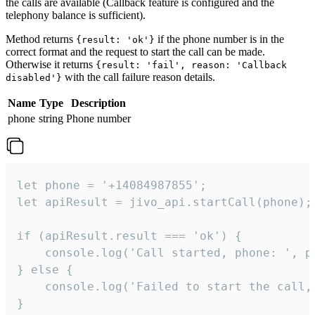
the calls are available (Callback feature is configured and the
telephony balance is sufficient).
Method returns
if the phone number is in the
{result: 'ok'}
correct format and the request to start the call can be made.
Otherwise it returns
{result: 'fail', reason: 'Callback
with the call failure reason details.
disabled'}
Name
Type
Description
phone
string
Phone number
let phone = '+14084987855';

let apiResult = jivo_api.startCall(phone);

if (apiResult.result === 'ok') {

    console.log('Call started, phone: ', ph
} else {

    console.log('Failed to start the call,
}