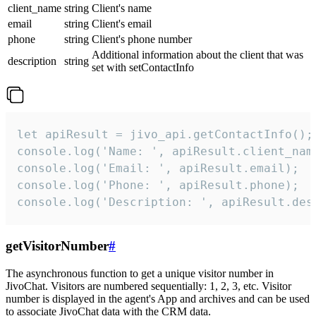
client_name
string
Client's name
email
string
Client's email
phone
string
Client's phone number
Additional information about the client that was
description
string
set with setContactInfo
let apiResult = jivo_api.getContactInfo();

console.log('Name: ', apiResult.client_name
console.log('Email: ', apiResult.email);

console.log('Phone: ', apiResult.phone);

console.log('Description: ', apiResult.des
getVisitorNumber
#
The asynchronous function to get a unique visitor number in
JivoChat. Visitors are numbered sequentially: 1, 2, 3, etc. Visitor
number is displayed in the agent's App and archives and can be used
to associate JivoChat data with the CRM data.