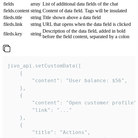
fields
array
List of additional data fields of the chat
fields.content
string
Content of data field. Tags will be insulated
fileds.title
string
Title shown above a data field
fileds.link
string
URL that opens when the data field is clicked
Description of the data field, added in bold
fileds.key
string
before the field content, separated by a colon
jivo_api.setCustomData([

    {

        "content": "User balance: $56",

    },

    {

        "content": "Open customer profile",
        "link": "..."

    },

    {

        "title": "Actions",
