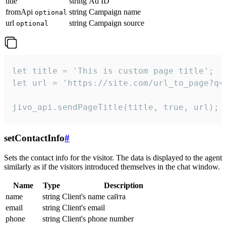
title
string
Ad ID
fromApi
string
Campaign name
optional
url
string
Campaign source
optional
let title = 'This is custom page title';

let url = 'https://site.com/url_to_page?q=p
jivo_api.sendPageTitle(title, true, url);
setContactInfo
#
Sets the contact info for the visitor. The data is displayed to the agent
similarly as if the visitors introduced themselves in the chat window.
Name
Type
Description
name
string
Client's name сайта
email
string
Client's email
phone
string
Client's phone number