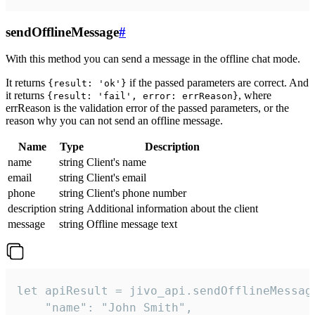
sendOfflineMessage
#
With this method you can send a message in the offline chat mode.
It returns
if the passed parameters are correct. And
{result: 'ok'}
it returns
, where
{result: 'fail', error: errReason}
errReason is the validation error of the passed parameters, or the
reason why you can not send an offline message.
Name
Type
Description
name
string
Client's name
email
string
Client's email
phone
string
Client's phone number
description
string
Additional information about the client
message
string
Offline message text
let apiResult = jivo_api.sendOfflineMessage
    "name": "John Smith",
