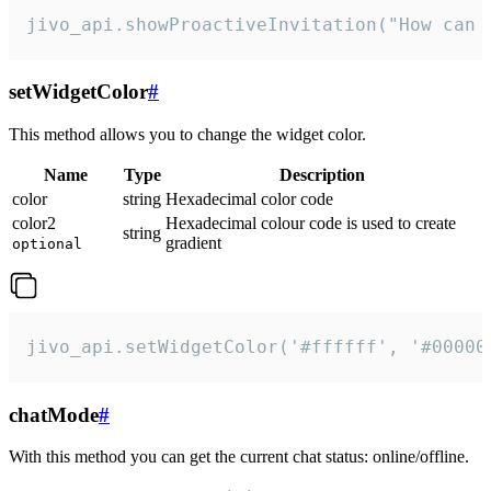
jivo_api.showProactiveInvitation("How can 
setWidgetColor
#
This method allows you to change the widget color.
Name
Type
Description
color
string
Hexadecimal color code
color2
Hexadecimal colour code is used to create
string
gradient
optional
jivo_api.setWidgetColor('#ffffff', '#00000
chatMode
#
With this method you can get the current chat status: online/offline.