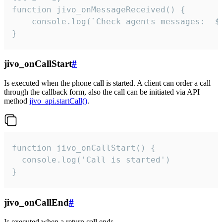
function jivo_onMessageReceived() {

	console.log(`Check agents messages:  ${i++}`)

}
jivo_onCallStart
#
Is executed when the phone call is started. A client can order a call
through the callback form, also the call can be initiated via API
method
jivo_api.startCall()
.
function jivo_onCallStart() {

  console.log('Call is started')

}
jivo_onCallEnd
#
Is executed when a return call ends.