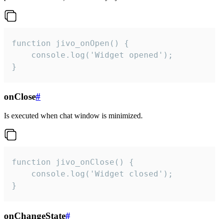
function jivo_onOpen() {

    console.log('Widget opened');

}
onClose
#
Is executed when chat window is minimized.
function jivo_onClose() {

    console.log('Widget closed');

}
onChangeState
#