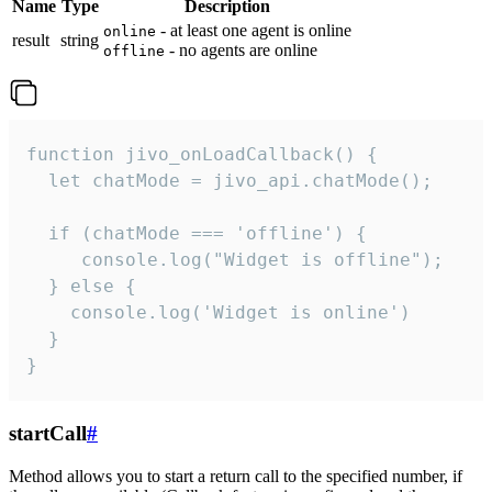
Name
Type
Description
- at least one agent is online
online
result
string
- no agents are online
offline
function jivo_onLoadCallback() {

  let chatMode = jivo_api.chatMode();

  if (chatMode === 'offline') {

     console.log("Widget is offline");

  } else {

    console.log('Widget is online')

  }

}
startCall
#
Method allows you to start a return call to the specified number, if