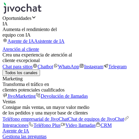
Oportunidades
IA
Aumenta el rendimiento del
equipo con IA
Agente de IA
Asistente de IA
Atención al cliente
Crea una experiencia de atención al
cliente excepcional
Chat para sitios
Chatbot
WhatsApp
Instagram
Telegram
Todos los canales
Marketing
Transforma el tráfico en
clientes potenciales cualificados
JivoMarketing
Devolución de llamadas
Ventas
Consigue más ventas, un mayor valor medio
de los pedidos y una mayor base de clientes
Teléfono empresarial de JivoChat
Chat de equipos de JivoChat
Integraciones
Teléfono Plus
Video llamadas
CRM
Agente de IA
Gestiona las preguntas