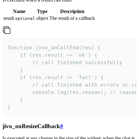
Name
Type
Description
result
object
The result of a callback
optional
function jivo_onCallEnd(res) {

    if (res.result == 'ok') {

        // call finished successfully

    }

    if (res.result == 'fail') {

        // call finished with errors or can
        console.log(res.reason); // reason 
    }

}
jivo_onResizeCallback
#
Is executed at any change in the size of the widget: when the chat is