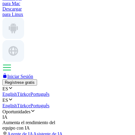
para Mac
Descargar
para Linux
Iniciar Sesión
Regístrese gratis
ES
English
Türkçe
Português
ES
English
Türkçe
Português
Oportunidades
IA
Aumenta el rendimiento del
equipo con IA
Agente de IA
Asistente de IA