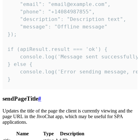
    "email": "email@example.com",

    "phone": "+14084987855",

    "description": "Description text",

    "message": "Offline message"

});

if (apiResult.result === 'ok') {

    console.log('Message sent successfully'
} else {

    console.log('Error sending message, rea
}
sendPageTitle
#
Updates the title of the page the client is currently viewing and the
page URL in the JivoChat app, which may be useful for SPA
applications.
Name
Type
Description