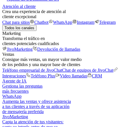
Atención al cliente
Crea una experiencia de atención al
cliente excepcional
Chat para sitios
Chatbot
WhatsApp
Instagram
Telegram
Todos los canales
Marketing
Transforma el tráfico en
clientes potenciales cualificados
JivoMarketing
Devolución de llamadas
Ventas
Consigue más ventas, un mayor valor medio
de los pedidos y una mayor base de clientes
Teléfono empresarial de JivoChat
Chat de equipos de JivoChat
Integraciones
Teléfono Plus
Video llamadas
CRM
Agente de IA
Gestiona las preguntas
más frecuentes
WhatsApp
Aumenta las ventas y ofrece asistencia
a tus clientes a través de su aplicación
de mensajería preferida
JivoMarketing
Capta la atención de tus visitantes:
capta su interés antes de que se