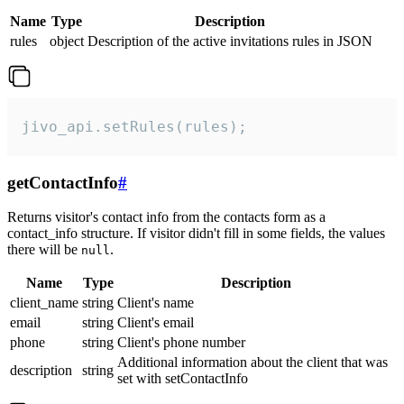
Name
Type
Description
rules
object
Description of the active invitations rules in JSON
jivo_api.setRules(rules);
getContactInfo
#
Returns visitor's contact info from the contacts form as a
contact_info structure. If visitor didn't fill in some fields, the values
there will be
.
null
Name
Type
Description
client_name
string
Client's name
email
string
Client's email
phone
string
Client's phone number
Additional information about the client that was
description
string
set with setContactInfo