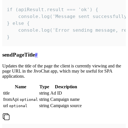
if (apiResult.result === 'ok') {

    console.log('Message sent successfully'
} else {

    console.log('Error sending message, rea
}
sendPageTitle
#
Updates the title of the page the client is currently viewing and the
page URL in the JivoChat app, which may be useful for SPA
applications.
Name
Type
Description
title
string
Ad ID
fromApi
string
Campaign name
optional
url
string
Campaign source
optional