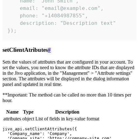
    name: "John Smith",

    email: "email@example.com",

    phone: "+14084987855",

    description: "Description text"

});
setClientAtributes
#
Sets the values ​​of attributes that are configured in your account. To
set the values, you need to know the attribute IDs that are displayed
in the Jivo application, in the "Management" > "Attribute settings"
section. The attributes will be displayed in the dialog information
panel and updated in real time.
**Important: The method can be called no more than 10 times per
hour.
Name
Type
Description
attributes
object
List of fields in key-value format
jivo_api.setClientAttributes({

  'Company_name': 'Company',

  'Company_site': 'https://company-site.com',
