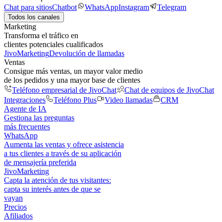
Chat para sitios
Chatbot
WhatsApp
Instagram
Telegram
Todos los canales
Marketing
Transforma el tráfico en
clientes potenciales cualificados
JivoMarketing
Devolución de llamadas
Ventas
Consigue más ventas, un mayor valor medio
de los pedidos y una mayor base de clientes
Teléfono empresarial de JivoChat
Chat de equipos de JivoChat
Integraciones
Teléfono Plus
Video llamadas
CRM
Agente de IA
Gestiona las preguntas
más frecuentes
WhatsApp
Aumenta las ventas y ofrece asistencia
a tus clientes a través de su aplicación
de mensajería preferida
JivoMarketing
Capta la atención de tus visitantes:
capta su interés antes de que se
vayan
Precios
Afiliados