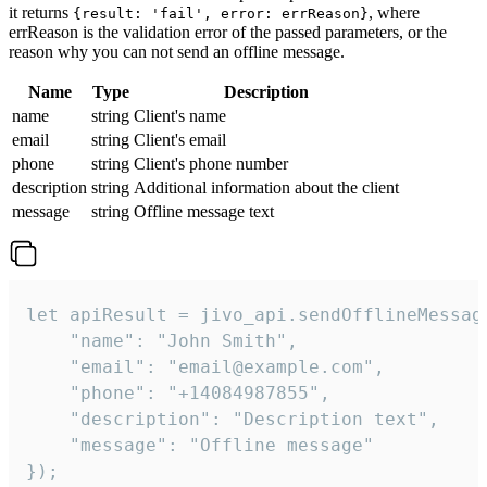
it returns
, where
{result: 'fail', error: errReason}
errReason is the validation error of the passed parameters, or the
reason why you can not send an offline message.
Name
Type
Description
name
string
Client's name
email
string
Client's email
phone
string
Client's phone number
description
string
Additional information about the client
message
string
Offline message text
let apiResult = jivo_api.sendOfflineMessage
    "name": "John Smith",

    "email": "email@example.com",

    "phone": "+14084987855",

    "description": "Description text",

    "message": "Offline message"

});
