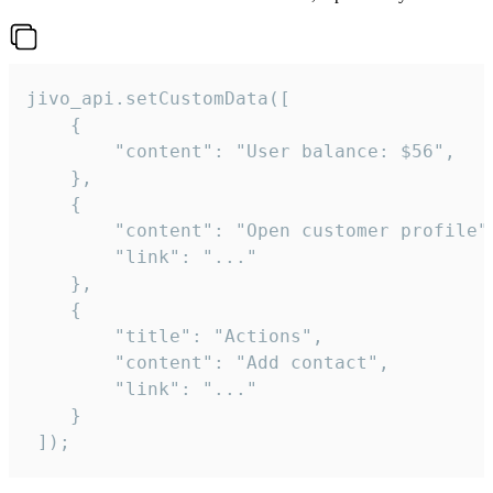
jivo_api.setCustomData([

    {

        "content": "User balance: $56",

    },

    {

        "content": "Open customer profile",
        "link": "..."

    },

    {

        "title": "Actions",

        "content": "Add contact",

        "link": "..."

    }

 ]);