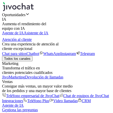
Oportunidades
IA
Aumenta el rendimiento del
equipo con IA
Agente de IA
Asistente de IA
Atención al cliente
Crea una experiencia de atención al
cliente excepcional
Chat para sitios
Chatbot
WhatsApp
Instagram
Telegram
Todos los canales
Marketing
Transforma el tráfico en
clientes potenciales cualificados
JivoMarketing
Devolución de llamadas
Ventas
Consigue más ventas, un mayor valor medio
de los pedidos y una mayor base de clientes
Teléfono empresarial de JivoChat
Chat de equipos de JivoChat
Integraciones
Teléfono Plus
Video llamadas
CRM
Agente de IA
Gestiona las preguntas