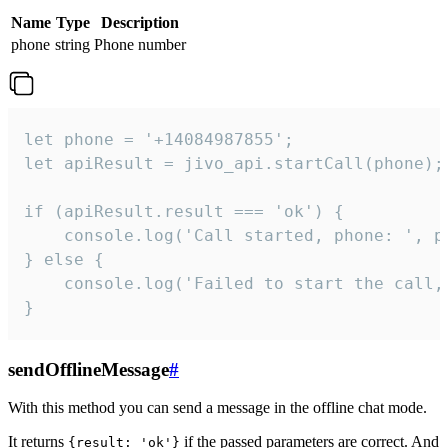
Name
Type
Description
phone
string
Phone number
let phone = '+14084987855';

let apiResult = jivo_api.startCall(phone);

if (apiResult.result === 'ok') {

    console.log('Call started, phone: ', ph
} else {

    console.log('Failed to start the call,
}
sendOfflineMessage
#
With this method you can send a message in the offline chat mode.
It returns
if the passed parameters are correct. And
{result: 'ok'}