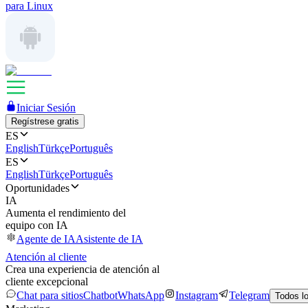
para Linux
Iniciar Sesión
Regístrese gratis
ES
English
Türkçe
Português
ES
English
Türkçe
Português
Oportunidades
IA
Aumenta el rendimiento del
equipo con IA
Agente de IA
Asistente de IA
Atención al cliente
Crea una experiencia de atención al
cliente excepcional
Chat para sitios
Chatbot
WhatsApp
Instagram
Telegram
Todos l