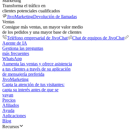
Marketing
Transforma el tráfico en
clientes potenciales cualificados
JivoMarketing
Devolución de llamadas
Ventas
Consigue más ventas, un mayor valor medio
de los pedidos y una mayor base de clientes
Teléfono empresarial de JivoChat
Chat de equipos de JivoChat
Agente de IA
Gestiona las preguntas
más frecuentes
WhatsApp
Aumenta las ventas y ofrece asistencia
a tus clientes a través de su aplicación
de mensajería preferida
JivoMarketing
Capta la atención de tus visitantes:
capta su interés antes de que se
vayan
Precios
Afiliados
Ayuda
Aplicaciones
Blog
Recursos