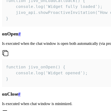
function jivo_onLoadCallback() {

    console.log('Widget fully loaded');

    jivo_api.showProactiveInvitation("How c
}
onOpen
#
Is executed when the chat window is open both automatically (via proa
function jivo_onOpen() {

    console.log('Widget opened');

}
onClose
#
Is executed when chat window is minimized.