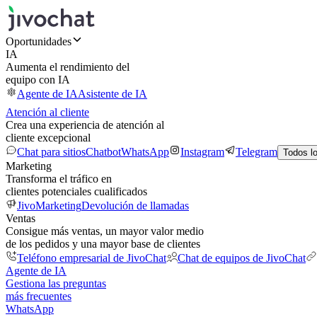
Oportunidades
IA
Aumenta el rendimiento del
equipo con IA
Agente de IA
Asistente de IA
Atención al cliente
Crea una experiencia de atención al
cliente excepcional
Chat para sitios
Chatbot
WhatsApp
Instagram
Telegram
Todos l
Marketing
Transforma el tráfico en
clientes potenciales cualificados
JivoMarketing
Devolución de llamadas
Ventas
Consigue más ventas, un mayor valor medio
de los pedidos y una mayor base de clientes
Teléfono empresarial de JivoChat
Chat de equipos de JivoChat
Agente de IA
Gestiona las preguntas
más frecuentes
WhatsApp