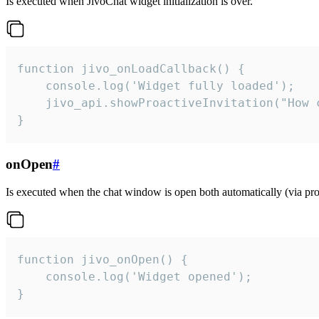
Is executed when JivoChat widget initialization is over.
function jivo_onLoadCallback() {

    console.log('Widget fully loaded');

    jivo_api.showProactiveInvitation("How c
}
onOpen
#
Is executed when the chat window is open both automatically (via proa
function jivo_onOpen() {

    console.log('Widget opened');

}