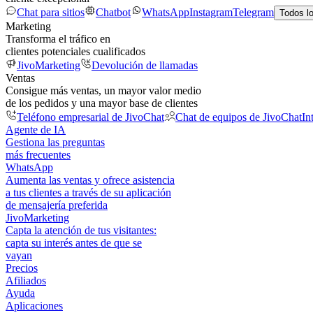
Chat para sitios
Chatbot
WhatsApp
Instagram
Telegram
Todos l
Marketing
Transforma el tráfico en
clientes potenciales cualificados
JivoMarketing
Devolución de llamadas
Ventas
Consigue más ventas, un mayor valor medio
de los pedidos y una mayor base de clientes
Teléfono empresarial de JivoChat
Chat de equipos de JivoChat
In
Agente de IA
Gestiona las preguntas
más frecuentes
WhatsApp
Aumenta las ventas y ofrece asistencia
a tus clientes a través de su aplicación
de mensajería preferida
JivoMarketing
Capta la atención de tus visitantes:
capta su interés antes de que se
vayan
Precios
Afiliados
Ayuda
Aplicaciones