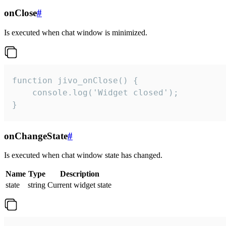
onClose
#
Is executed when chat window is minimized.
function jivo_onClose() {

    console.log('Widget closed');

}
onChangeState
#
Is executed when chat window state has changed.
Name
Type
Description
state
string
Current widget state