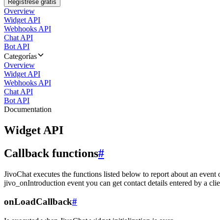
Regístrese gratis
Overview
Widget API
Webhooks API
Chat API
Bot API
Categorías
Overview
Widget API
Webhooks API
Chat API
Bot API
Documentation
Widget API
Callback functions
#
JivoChat executes the functions listed below to report about an event 
jivo_onIntroduction event you can get contact details entered by a clie
onLoadCallback
#