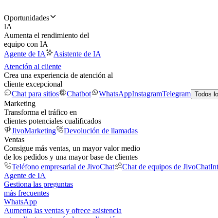
Oportunidades
IA
Aumenta el rendimiento del
equipo con IA
Agente de IA
Asistente de IA
Atención al cliente
Crea una experiencia de atención al
cliente excepcional
Chat para sitios
Chatbot
WhatsApp
Instagram
Telegram
Todos l
Marketing
Transforma el tráfico en
clientes potenciales cualificados
JivoMarketing
Devolución de llamadas
Ventas
Consigue más ventas, un mayor valor medio
de los pedidos y una mayor base de clientes
Teléfono empresarial de JivoChat
Chat de equipos de JivoChat
In
Agente de IA
Gestiona las preguntas
más frecuentes
WhatsApp
Aumenta las ventas y ofrece asistencia