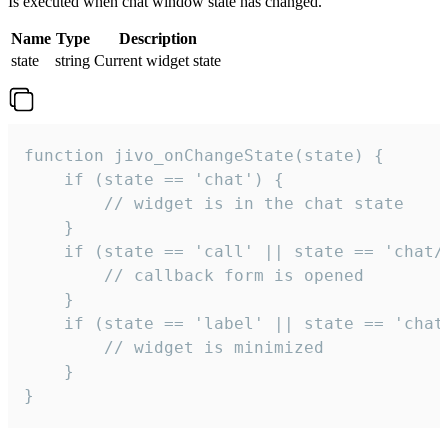
Is executed when chat window state has changed.
Name
Type
Description
state
string
Current widget state
function jivo_onChangeState(state) {

    if (state == 'chat') {

        // widget is in the chat state

    }

    if (state == 'call' || state == 'chat/c
        // callback form is opened

    }

    if (state == 'label' || state == 'chat/
        // widget is minimized

    }

}