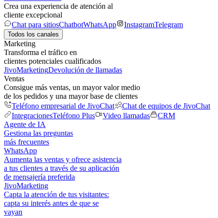
Crea una experiencia de atención al
cliente excepcional
Chat para sitios
Chatbot
WhatsApp
Instagram
Telegram
Todos los canales
Marketing
Transforma el tráfico en
clientes potenciales cualificados
JivoMarketing
Devolución de llamadas
Ventas
Consigue más ventas, un mayor valor medio
de los pedidos y una mayor base de clientes
Teléfono empresarial de JivoChat
Chat de equipos de JivoChat
Integraciones
Teléfono Plus
Video llamadas
CRM
Agente de IA
Gestiona las preguntas
más frecuentes
WhatsApp
Aumenta las ventas y ofrece asistencia
a tus clientes a través de su aplicación
de mensajería preferida
JivoMarketing
Capta la atención de tus visitantes:
capta su interés antes de que se
vayan