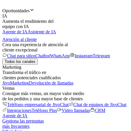
Oportunidades
IA
Aumenta el rendimiento del
equipo con IA
Agente de IA
Asistente de IA
Atención al cliente
Crea una experiencia de atención al
cliente excepcional
Chat para sitios
Chatbot
WhatsApp
Instagram
Telegram
Todos los canales
Marketing
Transforma el tráfico en
clientes potenciales cualificados
JivoMarketing
Devolución de llamadas
Ventas
Consigue más ventas, un mayor valor medio
de los pedidos y una mayor base de clientes
Teléfono empresarial de JivoChat
Chat de equipos de JivoChat
Integraciones
Teléfono Plus
Video llamadas
CRM
Agente de IA
Gestiona las preguntas
más frecuentes