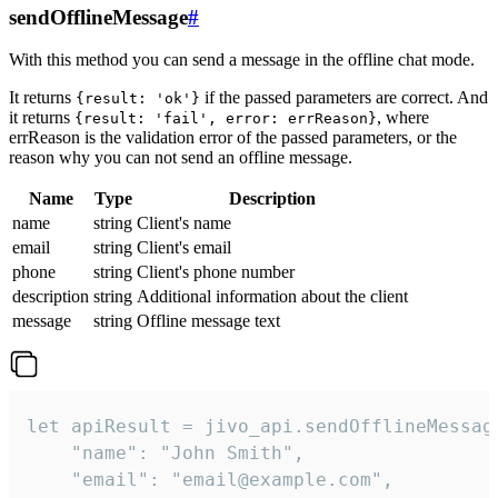
sendOfflineMessage
#
With this method you can send a message in the offline chat mode.
It returns
if the passed parameters are correct. And
{result: 'ok'}
it returns
, where
{result: 'fail', error: errReason}
errReason is the validation error of the passed parameters, or the
reason why you can not send an offline message.
Name
Type
Description
name
string
Client's name
email
string
Client's email
phone
string
Client's phone number
description
string
Additional information about the client
message
string
Offline message text
let apiResult = jivo_api.sendOfflineMessage
    "name": "John Smith",

    "email": "email@example.com",
