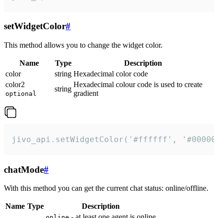
setWidgetColor
#
This method allows you to change the widget color.
Name
Type
Description
color
string
Hexadecimal color code
color2
Hexadecimal colour code is used to create
string
gradient
optional
jivo_api.setWidgetColor('#ffffff', '#00000
chatMode
#
With this method you can get the current chat status: online/offline.
Name
Type
Description
- at least one agent is online
online