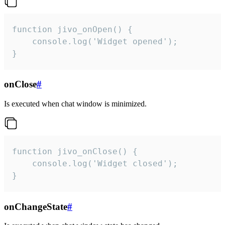
function jivo_onOpen() {

    console.log('Widget opened');

}
onClose
#
Is executed when chat window is minimized.
function jivo_onClose() {

    console.log('Widget closed');

}
onChangeState
#