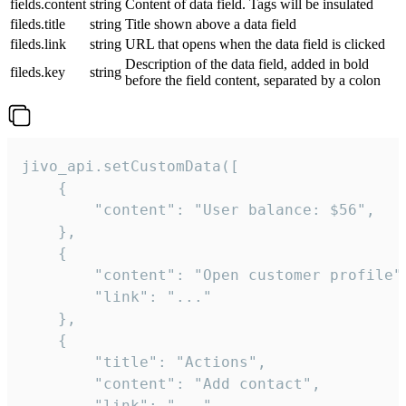
fields.content
string
Content of data field. Tags will be insulated
fileds.title
string
Title shown above a data field
fileds.link
string
URL that opens when the data field is clicked
Description of the data field, added in bold
fileds.key
string
before the field content, separated by a colon
jivo_api.setCustomData([

    {

        "content": "User balance: $56",

    },

    {

        "content": "Open customer profile",
        "link": "..."

    },

    {

        "title": "Actions",

        "content": "Add contact",

        "link": "..."
