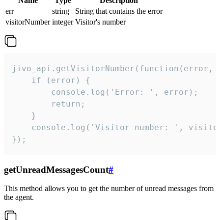
Name
Type
Description
err
string
String that contains the error
visitorNumber
integer
Visitor's number
jivo_api.getVisitorNumber(function(error, v
    if (error) {

        console.log('Error: ', error);

        return;

    }  

    console.log('Visitor number: ', visitor
});
getUnreadMessagesCount
#
This method allows you to get the number of unread messages from
the agent.