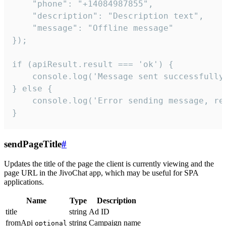
    "phone": "+14084987855",

    "description": "Description text",

    "message": "Offline message"

});

if (apiResult.result === 'ok') {

    console.log('Message sent successfully'
} else {

    console.log('Error sending message, rea
}
sendPageTitle
#
Updates the title of the page the client is currently viewing and the
page URL in the JivoChat app, which may be useful for SPA
applications.
Name
Type
Description
title
string
Ad ID
fromApi
string
Campaign name
optional