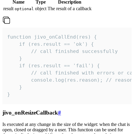
Name
Type
Description
result
object
The result of a callback
optional
function jivo_onCallEnd(res) {

    if (res.result == 'ok') {

        // call finished successfully

    }

    if (res.result == 'fail') {

        // call finished with errors or can
        console.log(res.reason); // reason 
    }

}
jivo_onResizeCallback
#
Is executed at any change in the size of the widget: when the chat is
open, closed or dragged by a user. This function can be used for