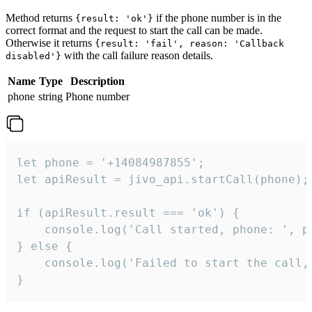
Method returns
if the phone number is in the
{result: 'ok'}
correct format and the request to start the call can be made.
Otherwise it returns
{result: 'fail', reason: 'Callback
with the call failure reason details.
disabled'}
Name
Type
Description
phone
string
Phone number
let phone = '+14084987855';

let apiResult = jivo_api.startCall(phone);

if (apiResult.result === 'ok') {

    console.log('Call started, phone: ', ph
} else {

    console.log('Failed to start the call,
}