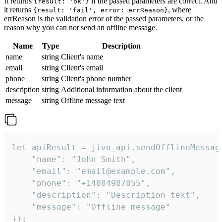
It returns
if the passed parameters are correct. And
{result: 'ok'}
it returns
, where
{result: 'fail', error: errReason}
errReason is the validation error of the passed parameters, or the
reason why you can not send an offline message.
Name
Type
Description
name
string
Client's name
email
string
Client's email
phone
string
Client's phone number
description
string
Additional information about the client
message
string
Offline message text
let apiResult = jivo_api.sendOfflineMessage
    "name": "John Smith",

    "email": "email@example.com",

    "phone": "+14084987855",

    "description": "Description text",

    "message": "Offline message"

});
