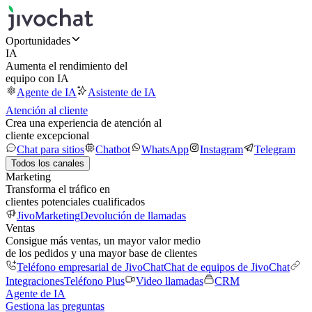
Oportunidades
IA
Aumenta el rendimiento del
equipo con IA
Agente de IA
Asistente de IA
Atención al cliente
Crea una experiencia de atención al
cliente excepcional
Chat para sitios
Chatbot
WhatsApp
Instagram
Telegram
Todos los canales
Marketing
Transforma el tráfico en
clientes potenciales cualificados
JivoMarketing
Devolución de llamadas
Ventas
Consigue más ventas, un mayor valor medio
de los pedidos y una mayor base de clientes
Teléfono empresarial de JivoChat
Chat de equipos de JivoChat
Integraciones
Teléfono Plus
Video llamadas
CRM
Agente de IA
Gestiona las preguntas