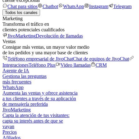
cliente excepcional
Chat para sitios
Chatbot
WhatsApp
Instagram
Telegram
Todos los canales
Marketing
Transforma el tráfico en
clientes potenciales cualificados
JivoMarketing
Devolución de llamadas
Ventas
Consigue más ventas, un mayor valor medio
de los pedidos y una mayor base de clientes
Teléfono empresarial de JivoChat
Chat de equipos de JivoChat
Integraciones
Teléfono Plus
Video llamadas
CRM
Agente de IA
Gestiona las preguntas
más frecuentes
WhatsApp
Aumenta las ventas y ofrece asistencia
a tus clientes a través de su aplicación
de mensajería preferida
JivoMarketing
Capta la atención de tus visitantes:
capta su interés antes de que se
vayan
Precios
Afiliados