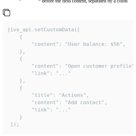
before the field content, separated by a colon
jivo_api.setCustomData([

    {

        "content": "User balance: $56",

    },

    {

        "content": "Open customer profile",
        "link": "..."

    },

    {

        "title": "Actions",

        "content": "Add contact",

        "link": "..."

    }

 ]);