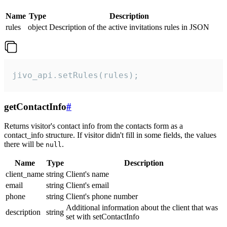
Name
Type
Description
rules
object
Description of the active invitations rules in JSON
jivo_api.setRules(rules);
getContactInfo
#
Returns visitor's contact info from the contacts form as a
contact_info structure. If visitor didn't fill in some fields, the values
there will be
.
null
Name
Type
Description
client_name
string
Client's name
email
string
Client's email
phone
string
Client's phone number
Additional information about the client that was
description
string
set with setContactInfo