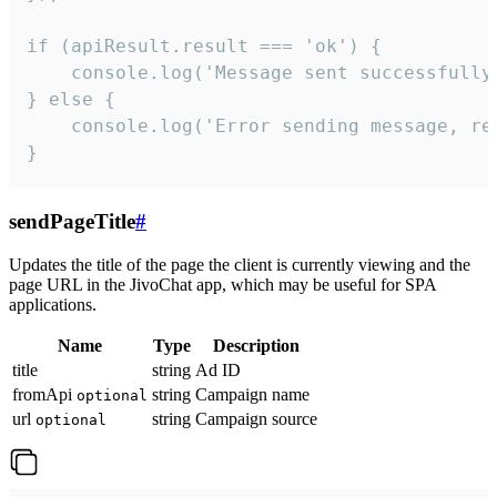
if (apiResult.result === 'ok') {

    console.log('Message sent successfully'
} else {

    console.log('Error sending message, rea
}
sendPageTitle
#
Updates the title of the page the client is currently viewing and the
page URL in the JivoChat app, which may be useful for SPA
applications.
Name
Type
Description
title
string
Ad ID
fromApi
string
Campaign name
optional
url
string
Campaign source
optional