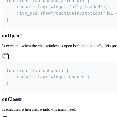
function jivo_onLoadCallback() {

    console.log('Widget fully loaded');

    jivo_api.showProactiveInvitation("How c
}
onOpen
#
Is executed when the chat window is open both automatically (via proa
function jivo_onOpen() {

    console.log('Widget opened');

}
onClose
#
Is executed when chat window is minimized.