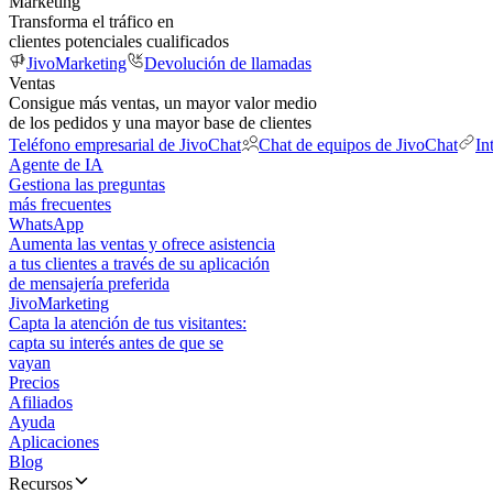
Marketing
Transforma el tráfico en
clientes potenciales cualificados
JivoMarketing
Devolución de llamadas
Ventas
Consigue más ventas, un mayor valor medio
de los pedidos y una mayor base de clientes
Teléfono empresarial de JivoChat
Chat de equipos de JivoChat
In
Agente de IA
Gestiona las preguntas
más frecuentes
WhatsApp
Aumenta las ventas y ofrece asistencia
a tus clientes a través de su aplicación
de mensajería preferida
JivoMarketing
Capta la atención de tus visitantes:
capta su interés antes de que se
vayan
Precios
Afiliados
Ayuda
Aplicaciones
Blog
Recursos