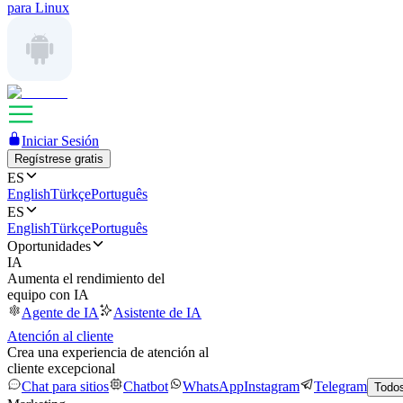
para Linux
Iniciar Sesión
Regístrese gratis
ES
English
Türkçe
Português
ES
English
Türkçe
Português
Oportunidades
IA
Aumenta el rendimiento del
equipo con IA
Agente de IA
Asistente de IA
Atención al cliente
Crea una experiencia de atención al
cliente excepcional
Chat para sitios
Chatbot
WhatsApp
Instagram
Telegram
Todos