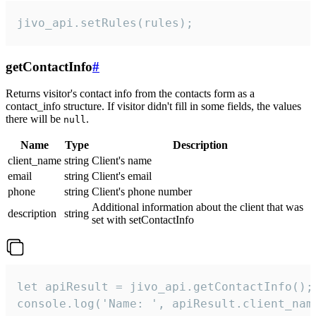
jivo_api.setRules(rules);
getContactInfo
#
Returns visitor's contact info from the contacts form as a
contact_info structure. If visitor didn't fill in some fields, the values
there will be
.
null
Name
Type
Description
client_name
string
Client's name
email
string
Client's email
phone
string
Client's phone number
Additional information about the client that was
description
string
set with setContactInfo
let apiResult = jivo_api.getContactInfo();

console.log('Name: ', apiResult.client_name