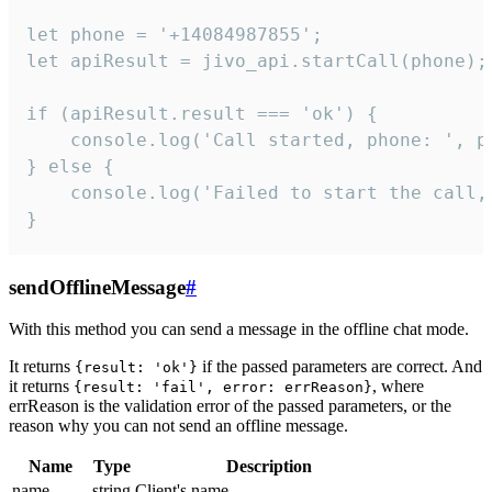
let phone = '+14084987855';

let apiResult = jivo_api.startCall(phone);

if (apiResult.result === 'ok') {

    console.log('Call started, phone: ', ph
} else {

    console.log('Failed to start the call,
}
sendOfflineMessage
#
With this method you can send a message in the offline chat mode.
It returns
if the passed parameters are correct. And
{result: 'ok'}
it returns
, where
{result: 'fail', error: errReason}
errReason is the validation error of the passed parameters, or the
reason why you can not send an offline message.
Name
Type
Description
name
string
Client's name