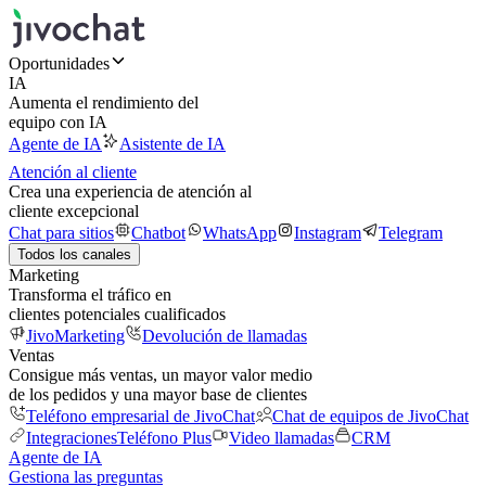
Oportunidades
IA
Aumenta el rendimiento del
equipo con IA
Agente de IA
Asistente de IA
Atención al cliente
Crea una experiencia de atención al
cliente excepcional
Chat para sitios
Chatbot
WhatsApp
Instagram
Telegram
Todos los canales
Marketing
Transforma el tráfico en
clientes potenciales cualificados
JivoMarketing
Devolución de llamadas
Ventas
Consigue más ventas, un mayor valor medio
de los pedidos y una mayor base de clientes
Teléfono empresarial de JivoChat
Chat de equipos de JivoChat
Integraciones
Teléfono Plus
Video llamadas
CRM
Agente de IA
Gestiona las preguntas