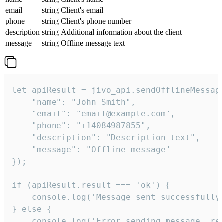
email
string
Client's email
phone
string
Client's phone number
description
string
Additional information about the client
message
string
Offline message text
let apiResult = jivo_api.sendOfflineMessage
    "name": "John Smith",

    "email": "email@example.com",

    "phone": "+14084987855",

    "description": "Description text",

    "message": "Offline message"

});

if (apiResult.result === 'ok') {

    console.log('Message sent successfully'
} else {

    console.log('Error sending message, rea