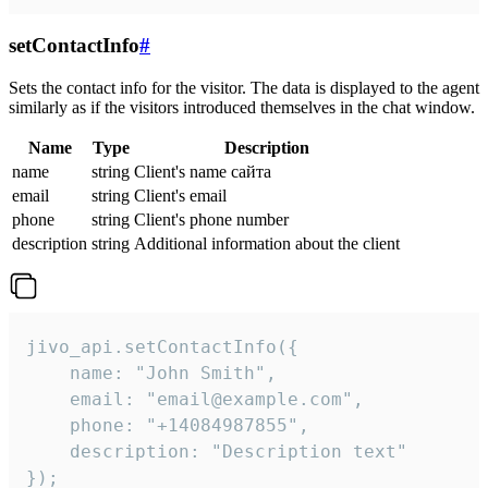
setContactInfo
#
Sets the contact info for the visitor. The data is displayed to the agent
similarly as if the visitors introduced themselves in the chat window.
Name
Type
Description
name
string
Client's name сайта
email
string
Client's email
phone
string
Client's phone number
description
string
Additional information about the client
jivo_api.setContactInfo({

    name: "John Smith",

    email: "email@example.com",

    phone: "+14084987855",

    description: "Description text"

});