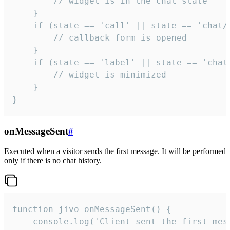
        // widget is in the chat state

    }

    if (state == 'call' || state == 'chat/c
        // callback form is opened

    }

    if (state == 'label' || state == 'chat/
        // widget is minimized

    }

}
onMessageSent
#
Executed when a visitor sends the first message. It will be performed
only if there is no chat history.
function jivo_onMessageSent() {

    console.log('Client sent the first mess