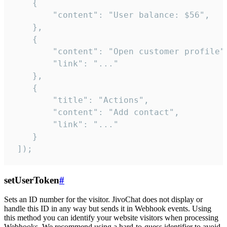
    {

        "content": "User balance: $56",

    },

    {

        "content": "Open customer profile",
        "link": "..."

    },

    {

        "title": "Actions",

        "content": "Add contact",

        "link": "..."

    }

 ]);
setUserToken
#
Sets an ID number for the visitor. JivoChat does not display or
handle this ID in any way but sends it in Webhook events. Using
this method you can identify your website visitors when processing
Webhooks. We recommend using a hard-to-guess identifier to avoid