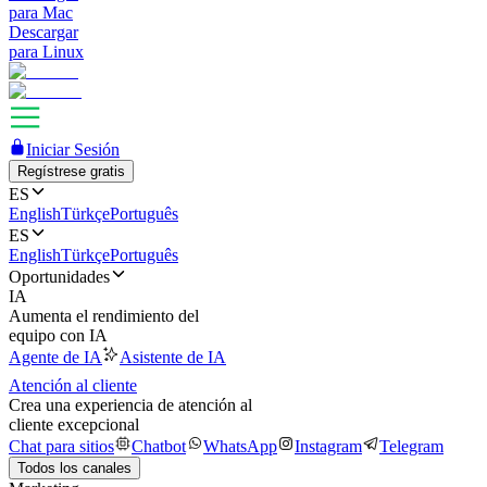
para Mac
Descargar
para Linux
Iniciar Sesión
Regístrese gratis
ES
English
Türkçe
Português
ES
English
Türkçe
Português
Oportunidades
IA
Aumenta el rendimiento del
equipo con IA
Agente de IA
Asistente de IA
Atención al cliente
Crea una experiencia de atención al
cliente excepcional
Chat para sitios
Chatbot
WhatsApp
Instagram
Telegram
Todos los canales