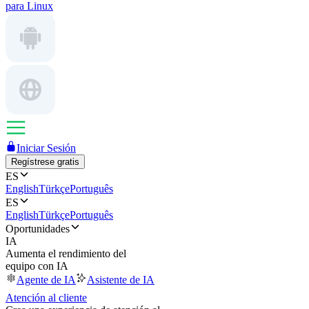
para Linux
Iniciar Sesión
Regístrese gratis
ES
English
Türkçe
Português
ES
English
Türkçe
Português
Oportunidades
IA
Aumenta el rendimiento del
equipo con IA
Agente de IA
Asistente de IA
Atención al cliente