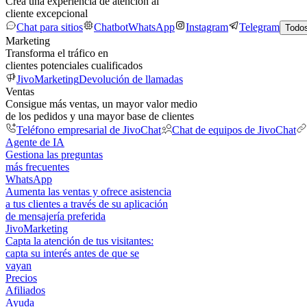
Crea una experiencia de atención al
cliente excepcional
Chat para sitios
Chatbot
WhatsApp
Instagram
Telegram
Todos
Marketing
Transforma el tráfico en
clientes potenciales cualificados
JivoMarketing
Devolución de llamadas
Ventas
Consigue más ventas, un mayor valor medio
de los pedidos y una mayor base de clientes
Teléfono empresarial de JivoChat
Chat de equipos de JivoChat
Agente de IA
Gestiona las preguntas
más frecuentes
WhatsApp
Aumenta las ventas y ofrece asistencia
a tus clientes a través de su aplicación
de mensajería preferida
JivoMarketing
Capta la atención de tus visitantes:
capta su interés antes de que se
vayan
Precios
Afiliados
Ayuda