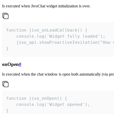
Is executed when JivoChat widget initialization is over.
function jivo_onLoadCallback() {

    console.log('Widget fully loaded');

    jivo_api.showProactiveInvitation("How c
}
onOpen
#
Is executed when the chat window is open both automatically (via proa
function jivo_onOpen() {

    console.log('Widget opened');

}