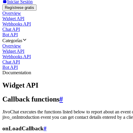
Iniciar Sesión
Regístrese gratis
Overview
Widget API
Webhooks API
Chat API
Bot API
Categorías
Overview
Widget API
Webhooks API
Chat API
Bot API
Documentation
Widget API
Callback functions
#
JivoChat executes the functions listed below to report about an event 
jivo_onIntroduction event you can get contact details entered by a clie
onLoadCallback
#