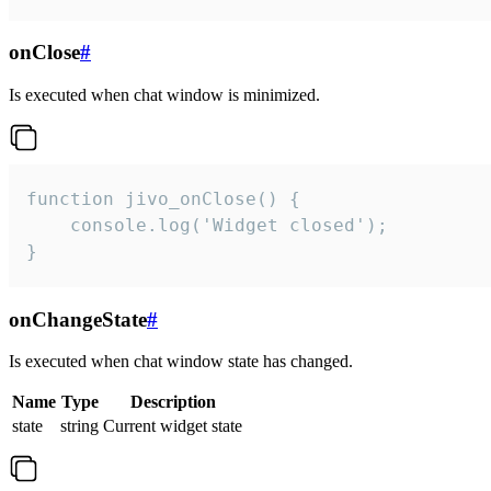
onClose
#
Is executed when chat window is minimized.
function jivo_onClose() {

    console.log('Widget closed');

}
onChangeState
#
Is executed when chat window state has changed.
Name
Type
Description
state
string
Current widget state