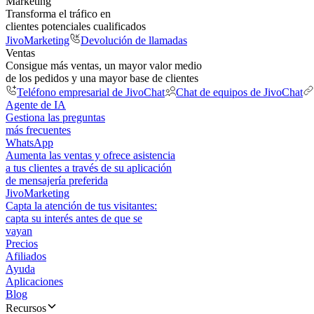
Marketing
Transforma el tráfico en
clientes potenciales cualificados
JivoMarketing
Devolución de llamadas
Ventas
Consigue más ventas, un mayor valor medio
de los pedidos y una mayor base de clientes
Teléfono empresarial de JivoChat
Chat de equipos de JivoChat
Agente de IA
Gestiona las preguntas
más frecuentes
WhatsApp
Aumenta las ventas y ofrece asistencia
a tus clientes a través de su aplicación
de mensajería preferida
JivoMarketing
Capta la atención de tus visitantes:
capta su interés antes de que se
vayan
Precios
Afiliados
Ayuda
Aplicaciones
Blog
Recursos