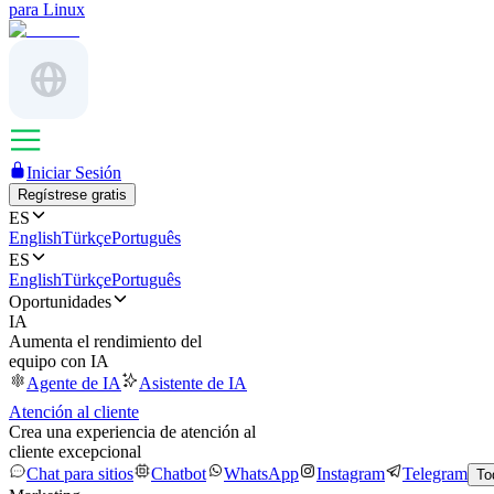
para Linux
Iniciar Sesión
Regístrese gratis
ES
English
Türkçe
Português
ES
English
Türkçe
Português
Oportunidades
IA
Aumenta el rendimiento del
equipo con IA
Agente de IA
Asistente de IA
Atención al cliente
Crea una experiencia de atención al
cliente excepcional
Chat para sitios
Chatbot
WhatsApp
Instagram
Telegram
To