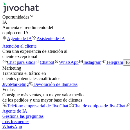
Oportunidades
IA
Aumenta el rendimiento del
equipo con IA
Agente de IA
Asistente de IA
Atención al cliente
Crea una experiencia de atención al
cliente excepcional
Chat para sitios
Chatbot
WhatsApp
Instagram
Telegram
To
Marketing
Transforma el tráfico en
clientes potenciales cualificados
JivoMarketing
Devolución de llamadas
Ventas
Consigue más ventas, un mayor valor medio
de los pedidos y una mayor base de clientes
Teléfono empresarial de JivoChat
Chat de equipos de JivoChat
Agente de IA
Gestiona las preguntas
más frecuentes
WhatsApp