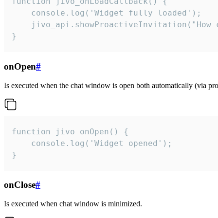
function jivo_onLoadCallback() {

    console.log('Widget fully loaded');

    jivo_api.showProactiveInvitation("How c
}
onOpen
#
Is executed when the chat window is open both automatically (via proa
function jivo_onOpen() {

    console.log('Widget opened');

}
onClose
#
Is executed when chat window is minimized.