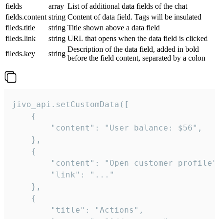
fields
array
List of additional data fields of the chat
fields.content
string
Content of data field. Tags will be insulated
fileds.title
string
Title shown above a data field
fileds.link
string
URL that opens when the data field is clicked
Description of the data field, added in bold
fileds.key
string
before the field content, separated by a colon
jivo_api.setCustomData([

    {

        "content": "User balance: $56",

    },

    {

        "content": "Open customer profile",
        "link": "..."

    },

    {

        "title": "Actions",
