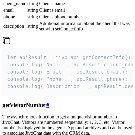
client_name
string
Client's name
email
string
Client's email
phone
string
Client's phone number
Additional information about the client that was
description
string
set with setContactInfo
let apiResult = jivo_api.getContactInfo();

console.log('Name: ', apiResult.client_name
console.log('Email: ', apiResult.email);

console.log('Phone: ', apiResult.phone);

console.log('Description: ', apiResult.des
getVisitorNumber
#
The asynchronous function to get a unique visitor number in
JivoChat. Visitors are numbered sequentially: 1, 2, 3, etc. Visitor
number is displayed in the agent's App and archives and can be used
to associate JivoChat data with the CRM data.