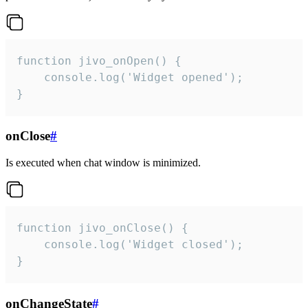
function jivo_onOpen() {

    console.log('Widget opened');

}
onClose
#
Is executed when chat window is minimized.
function jivo_onClose() {

    console.log('Widget closed');

}
onChangeState
#