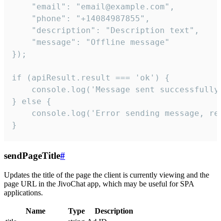
    "email": "email@example.com",

    "phone": "+14084987855",

    "description": "Description text",

    "message": "Offline message"

});

if (apiResult.result === 'ok') {

    console.log('Message sent successfully'
} else {

    console.log('Error sending message, rea
}
sendPageTitle
#
Updates the title of the page the client is currently viewing and the
page URL in the JivoChat app, which may be useful for SPA
applications.
Name
Type
Description