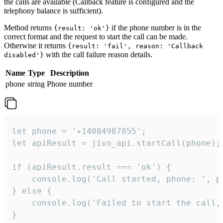
the calls are available (Callback feature is configured and the
telephony balance is sufficient).
Method returns
if the phone number is in the
{result: 'ok'}
correct format and the request to start the call can be made.
Otherwise it returns
{result: 'fail', reason: 'Callback
with the call failure reason details.
disabled'}
Name
Type
Description
phone
string
Phone number
let phone = '+14084987855';

let apiResult = jivo_api.startCall(phone);

if (apiResult.result === 'ok') {

    console.log('Call started, phone: ', ph
} else {

    console.log('Failed to start the call,
}