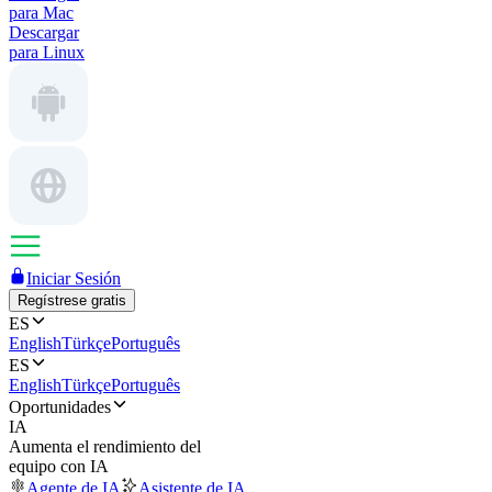
para Mac
Descargar
para Linux
Iniciar Sesión
Regístrese gratis
ES
English
Türkçe
Português
ES
English
Türkçe
Português
Oportunidades
IA
Aumenta el rendimiento del
equipo con IA
Agente de IA
Asistente de IA