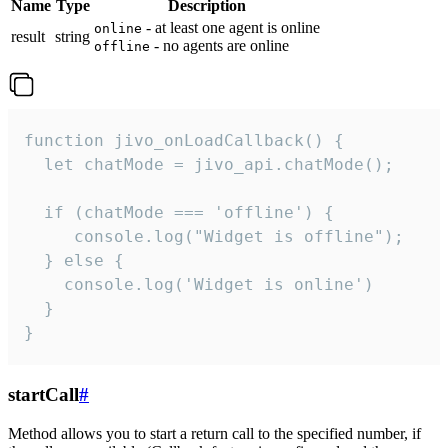
Name
Type
Description
- at least one agent is online
online
result
string
- no agents are online
offline
function jivo_onLoadCallback() {

  let chatMode = jivo_api.chatMode();

  if (chatMode === 'offline') {

     console.log("Widget is offline");

  } else {

    console.log('Widget is online')

  }

}
startCall
#
Method allows you to start a return call to the specified number, if