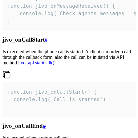
function jivo_onMessageReceived() {

	console.log(`Check agents messages:  ${i++}`)

}
jivo_onCallStart
#
Is executed when the phone call is started. A client can order a call
through the callback form, also the call can be initiated via API
method
jivo_api.startCall()
.
function jivo_onCallStart() {

  console.log('Call is started')

}
jivo_onCallEnd
#
Is executed when a return call ends.