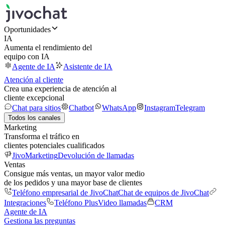
Oportunidades
IA
Aumenta el rendimiento del
equipo con IA
Agente de IA
Asistente de IA
Atención al cliente
Crea una experiencia de atención al
cliente excepcional
Chat para sitios
Chatbot
WhatsApp
Instagram
Telegram
Todos los canales
Marketing
Transforma el tráfico en
clientes potenciales cualificados
JivoMarketing
Devolución de llamadas
Ventas
Consigue más ventas, un mayor valor medio
de los pedidos y una mayor base de clientes
Teléfono empresarial de JivoChat
Chat de equipos de JivoChat
Integraciones
Teléfono Plus
Video llamadas
CRM
Agente de IA
Gestiona las preguntas