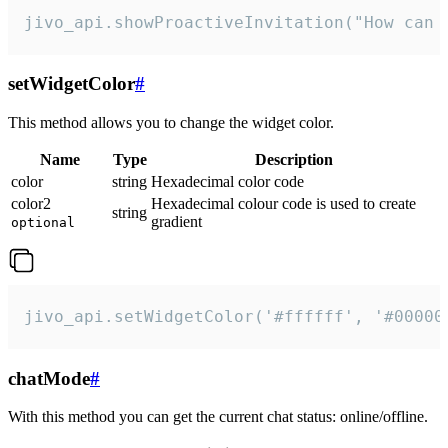
jivo_api.showProactiveInvitation("How can 
setWidgetColor
#
This method allows you to change the widget color.
Name
Type
Description
color
string
Hexadecimal color code
color2
Hexadecimal colour code is used to create
string
gradient
optional
jivo_api.setWidgetColor('#ffffff', '#00000
chatMode
#
With this method you can get the current chat status: online/offline.