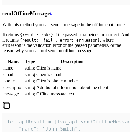
sendOfflineMessage
#
With this method you can send a message in the offline chat mode.
It returns
if the passed parameters are correct. And
{result: 'ok'}
it returns
, where
{result: 'fail', error: errReason}
errReason is the validation error of the passed parameters, or the
reason why you can not send an offline message.
Name
Type
Description
name
string
Client's name
email
string
Client's email
phone
string
Client's phone number
description
string
Additional information about the client
message
string
Offline message text
let apiResult = jivo_api.sendOfflineMessage
    "name": "John Smith",
