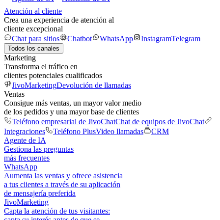
Atención al cliente
Crea una experiencia de atención al
cliente excepcional
Chat para sitios
Chatbot
WhatsApp
Instagram
Telegram
Todos los canales
Marketing
Transforma el tráfico en
clientes potenciales cualificados
JivoMarketing
Devolución de llamadas
Ventas
Consigue más ventas, un mayor valor medio
de los pedidos y una mayor base de clientes
Teléfono empresarial de JivoChat
Chat de equipos de JivoChat
Integraciones
Teléfono Plus
Video llamadas
CRM
Agente de IA
Gestiona las preguntas
más frecuentes
WhatsApp
Aumenta las ventas y ofrece asistencia
a tus clientes a través de su aplicación
de mensajería preferida
JivoMarketing
Capta la atención de tus visitantes:
capta su interés antes de que se