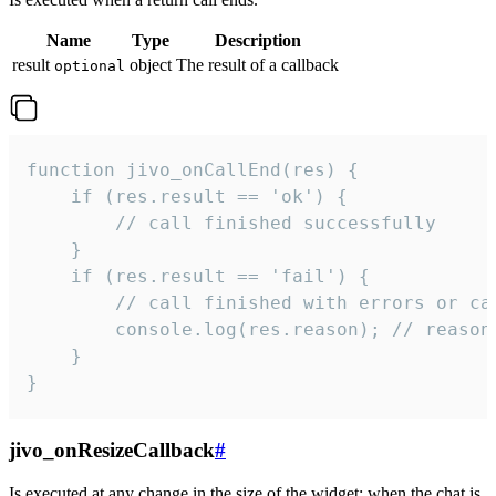
Name
Type
Description
result
object
The result of a callback
optional
function jivo_onCallEnd(res) {

    if (res.result == 'ok') {

        // call finished successfully

    }

    if (res.result == 'fail') {

        // call finished with errors or can
        console.log(res.reason); // reason 
    }

}
jivo_onResizeCallback
#
Is executed at any change in the size of the widget: when the chat is