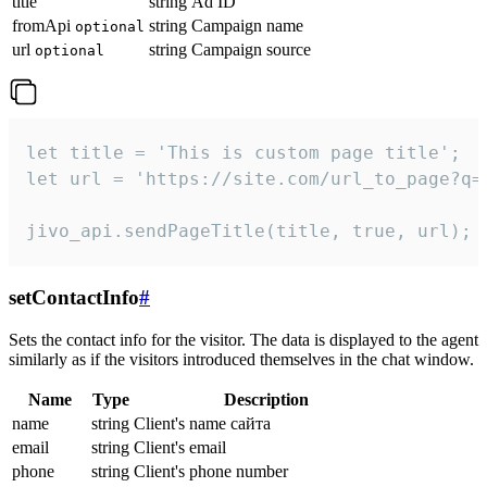
title
string
Ad ID
fromApi
string
Campaign name
optional
url
string
Campaign source
optional
let title = 'This is custom page title';

let url = 'https://site.com/url_to_page?q=p
jivo_api.sendPageTitle(title, true, url);
setContactInfo
#
Sets the contact info for the visitor. The data is displayed to the agent
similarly as if the visitors introduced themselves in the chat window.
Name
Type
Description
name
string
Client's name сайта
email
string
Client's email
phone
string
Client's phone number