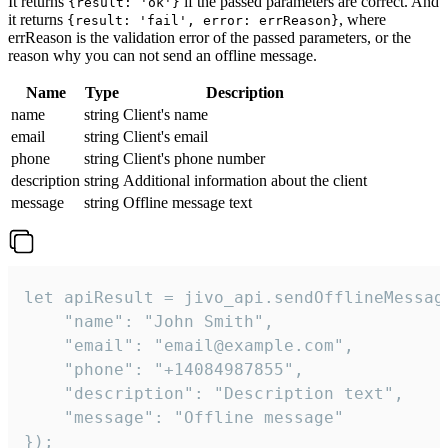
It returns
if the passed parameters are correct. And
{result: 'ok'}
it returns
, where
{result: 'fail', error: errReason}
errReason is the validation error of the passed parameters, or the
reason why you can not send an offline message.
Name
Type
Description
name
string
Client's name
email
string
Client's email
phone
string
Client's phone number
description
string
Additional information about the client
message
string
Offline message text
let apiResult = jivo_api.sendOfflineMessage
    "name": "John Smith",

    "email": "email@example.com",

    "phone": "+14084987855",

    "description": "Description text",

    "message": "Offline message"

});
