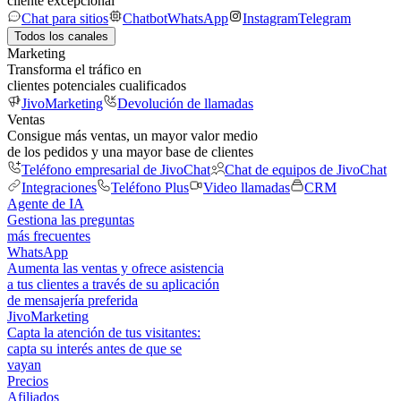
cliente excepcional
Chat para sitios
Chatbot
WhatsApp
Instagram
Telegram
Todos los canales
Marketing
Transforma el tráfico en
clientes potenciales cualificados
JivoMarketing
Devolución de llamadas
Ventas
Consigue más ventas, un mayor valor medio
de los pedidos y una mayor base de clientes
Teléfono empresarial de JivoChat
Chat de equipos de JivoChat
Integraciones
Teléfono Plus
Video llamadas
CRM
Agente de IA
Gestiona las preguntas
más frecuentes
WhatsApp
Aumenta las ventas y ofrece asistencia
a tus clientes a través de su aplicación
de mensajería preferida
JivoMarketing
Capta la atención de tus visitantes:
capta su interés antes de que se
vayan
Precios
Afiliados