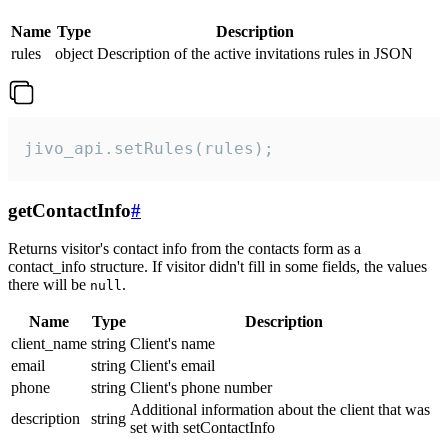
Name
Type
Description
rules
object
Description of the active invitations rules in JSON
jivo_api.setRules(rules);
getContactInfo
#
Returns visitor's contact info from the contacts form as a
contact_info structure. If visitor didn't fill in some fields, the values
there will be
.
null
Name
Type
Description
client_name
string
Client's name
email
string
Client's email
phone
string
Client's phone number
Additional information about the client that was
description
string
set with setContactInfo