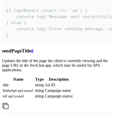
if (apiResult.result === 'ok') {

    console.log('Message sent successfully'
} else {

    console.log('Error sending message, rea
}
sendPageTitle
#
Updates the title of the page the client is currently viewing and the
page URL in the JivoChat app, which may be useful for SPA
applications.
Name
Type
Description
title
string
Ad ID
fromApi
string
Campaign name
optional
url
string
Campaign source
optional