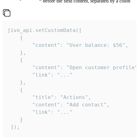
before the field content, separated by a colon
jivo_api.setCustomData([

    {

        "content": "User balance: $56",

    },

    {

        "content": "Open customer profile",
        "link": "..."

    },

    {

        "title": "Actions",

        "content": "Add contact",

        "link": "..."

    }

 ]);