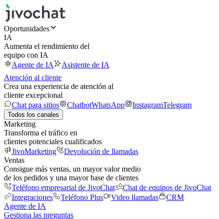
Oportunidades
IA
Aumenta el rendimiento del
equipo con IA
Agente de IA
Asistente de IA
Atención al cliente
Crea una experiencia de atención al
cliente excepcional
Chat para sitios
Chatbot
WhatsApp
Instagram
Telegram
Todos los canales
Marketing
Transforma el tráfico en
clientes potenciales cualificados
JivoMarketing
Devolución de llamadas
Ventas
Consigue más ventas, un mayor valor medio
de los pedidos y una mayor base de clientes
Teléfono empresarial de JivoChat
Chat de equipos de JivoChat
Integraciones
Teléfono Plus
Video llamadas
CRM
Agente de IA
Gestiona las preguntas