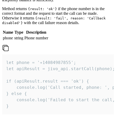
Method returns
if the phone number is in the
{result: 'ok'}
correct format and the request to start the call can be made.
Otherwise it returns
{result: 'fail', reason: 'Callback
with the call failure reason details.
disabled'}
Name
Type
Description
phone
string
Phone number
let phone = '+14084987855';

let apiResult = jivo_api.startCall(phone);

if (apiResult.result === 'ok') {

    console.log('Call started, phone: ', ph
} else {

    console.log('Failed to start the call,
}