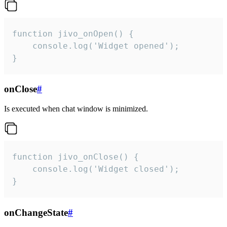
function jivo_onOpen() {

    console.log('Widget opened');

}
onClose
#
Is executed when chat window is minimized.
function jivo_onClose() {

    console.log('Widget closed');

}
onChangeState
#