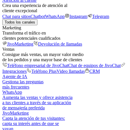
Atención al cliente
Crea una experiencia de atención al
cliente excepcional
Chat para sitios
Chatbot
WhatsApp
Instagram
Telegram
Todos los canales
Marketing
Transforma el tráfico en
clientes potenciales cualificados
JivoMarketing
Devolución de llamadas
Ventas
Consigue más ventas, un mayor valor medio
de los pedidos y una mayor base de clientes
Teléfono empresarial de JivoChat
Chat de equipos de JivoChat
Integraciones
Teléfono Plus
Video llamadas
CRM
Agente de IA
Gestiona las preguntas
más frecuentes
WhatsApp
Aumenta las ventas y ofrece asistencia
a tus clientes a través de su aplicación
de mensajería preferida
JivoMarketing
Capta la atención de tus visitantes:
capta su interés antes de que se
vayan