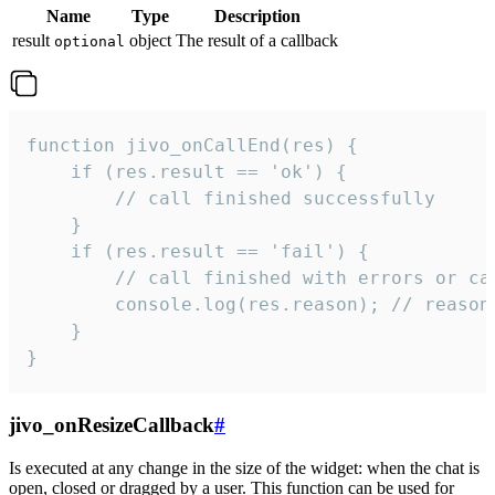
Name
Type
Description
result
object
The result of a callback
optional
function jivo_onCallEnd(res) {

    if (res.result == 'ok') {

        // call finished successfully

    }

    if (res.result == 'fail') {

        // call finished with errors or can
        console.log(res.reason); // reason 
    }

}
jivo_onResizeCallback
#
Is executed at any change in the size of the widget: when the chat is
open, closed or dragged by a user. This function can be used for