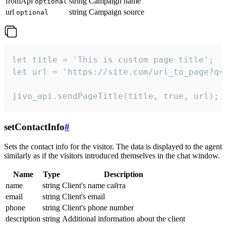
fromApi
string
Campaign name
optional
url
string
Campaign source
optional
let title = 'This is custom page title';

let url = 'https://site.com/url_to_page?q=p
jivo_api.sendPageTitle(title, true, url);
setContactInfo
#
Sets the contact info for the visitor. The data is displayed to the agent
similarly as if the visitors introduced themselves in the chat window.
Name
Type
Description
name
string
Client's name сайта
email
string
Client's email
phone
string
Client's phone number
description
string
Additional information about the client