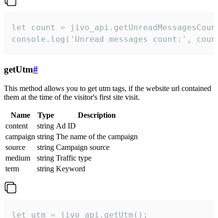
let count = jivo_api.getUnreadMessagesCount
console.log('Unread messages count:', coun
getUtm
#
This method allows you to get utm tags, if the website url contained
them at the time of the visitor's first site visit.
Name
Type
Description
content
string
Ad ID
campaign
string
The name of the campaign
source
string
Campaign source
medium
string
Traffic type
term
string
Keyword
let utm = jivo_api.getUtm();
