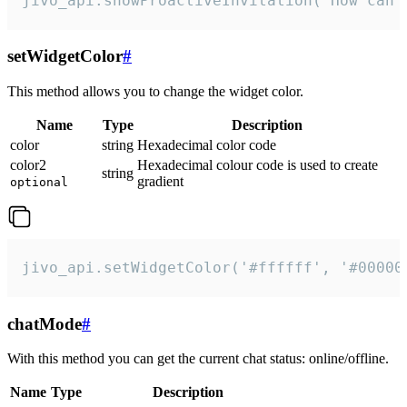
jivo_api.showProactiveInvitation("How can 
setWidgetColor
#
This method allows you to change the widget color.
Name
Type
Description
color
string
Hexadecimal color code
color2
Hexadecimal colour code is used to create
string
gradient
optional
jivo_api.setWidgetColor('#ffffff', '#00000
chatMode
#
With this method you can get the current chat status: online/offline.
Name
Type
Description