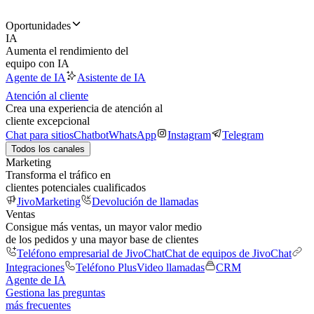
Oportunidades
IA
Aumenta el rendimiento del
equipo con IA
Agente de IA
Asistente de IA
Atención al cliente
Crea una experiencia de atención al
cliente excepcional
Chat para sitios
Chatbot
WhatsApp
Instagram
Telegram
Todos los canales
Marketing
Transforma el tráfico en
clientes potenciales cualificados
JivoMarketing
Devolución de llamadas
Ventas
Consigue más ventas, un mayor valor medio
de los pedidos y una mayor base de clientes
Teléfono empresarial de JivoChat
Chat de equipos de JivoChat
Integraciones
Teléfono Plus
Video llamadas
CRM
Agente de IA
Gestiona las preguntas
más frecuentes