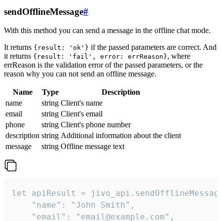
sendOfflineMessage
#
With this method you can send a message in the offline chat mode.
It returns
if the passed parameters are correct. And
{result: 'ok'}
it returns
, where
{result: 'fail', error: errReason}
errReason is the validation error of the passed parameters, or the
reason why you can not send an offline message.
Name
Type
Description
name
string
Client's name
email
string
Client's email
phone
string
Client's phone number
description
string
Additional information about the client
message
string
Offline message text
let apiResult = jivo_api.sendOfflineMessage
    "name": "John Smith",

    "email": "email@example.com",
