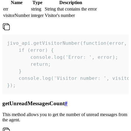
Name
Type
Description
err
string
String that contains the error
visitorNumber
integer
Visitor's number
jivo_api.getVisitorNumber(function(error, v
    if (error) {

        console.log('Error: ', error);

        return;

    }  

    console.log('Visitor number: ', visitor
});
getUnreadMessagesCount
#
This method allows you to get the number of unread messages from
the agent.