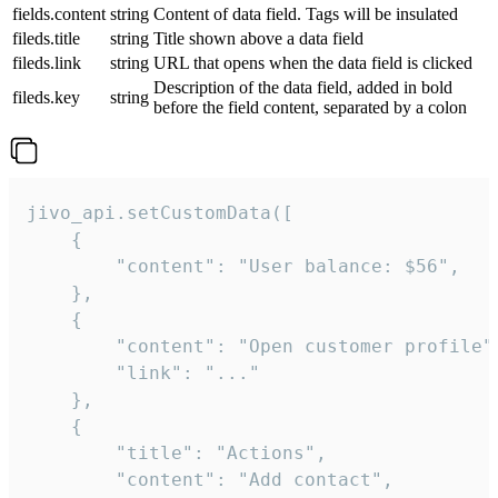
fields.content
string
Content of data field. Tags will be insulated
fileds.title
string
Title shown above a data field
fileds.link
string
URL that opens when the data field is clicked
Description of the data field, added in bold
fileds.key
string
before the field content, separated by a colon
jivo_api.setCustomData([

    {

        "content": "User balance: $56",

    },

    {

        "content": "Open customer profile",
        "link": "..."

    },

    {

        "title": "Actions",

        "content": "Add contact",
