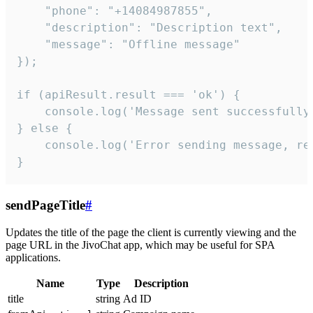
    "phone": "+14084987855",

    "description": "Description text",

    "message": "Offline message"

});

if (apiResult.result === 'ok') {

    console.log('Message sent successfully'
} else {

    console.log('Error sending message, rea
}
sendPageTitle
#
Updates the title of the page the client is currently viewing and the
page URL in the JivoChat app, which may be useful for SPA
applications.
Name
Type
Description
title
string
Ad ID