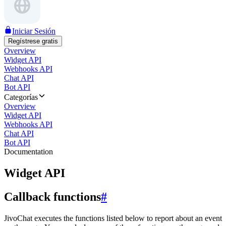
Iniciar Sesión
Regístrese gratis
Overview
Widget API
Webhooks API
Chat API
Bot API
Categorías
Overview
Widget API
Webhooks API
Chat API
Bot API
Documentation
Widget API
Callback functions
#
JivoChat executes the functions listed below to report about an event