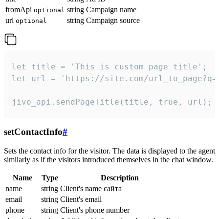
fromApi
string
Campaign name
optional
url
string
Campaign source
optional
let title = 'This is custom page title';

let url = 'https://site.com/url_to_page?q=p
jivo_api.sendPageTitle(title, true, url);
setContactInfo
#
Sets the contact info for the visitor. The data is displayed to the agent
similarly as if the visitors introduced themselves in the chat window.
Name
Type
Description
name
string
Client's name сайта
email
string
Client's email
phone
string
Client's phone number