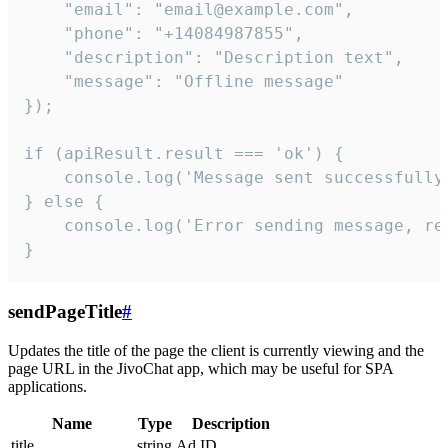
    "email": "email@example.com",

    "phone": "+14084987855",

    "description": "Description text",

    "message": "Offline message"

});

if (apiResult.result === 'ok') {

    console.log('Message sent successfully'
} else {

    console.log('Error sending message, rea
}
sendPageTitle
#
Updates the title of the page the client is currently viewing and the
page URL in the JivoChat app, which may be useful for SPA
applications.
Name
Type
Description
title
string
Ad ID