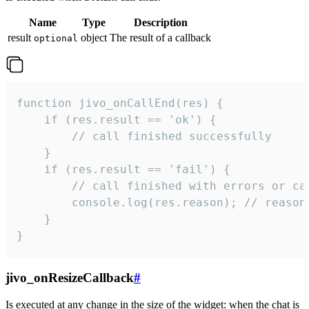
Name
Type
Description
result
object
The result of a callback
optional
function jivo_onCallEnd(res) {

    if (res.result == 'ok') {

        // call finished successfully

    }

    if (res.result == 'fail') {

        // call finished with errors or can
        console.log(res.reason); // reason 
    }

}
jivo_onResizeCallback
#
Is executed at any change in the size of the widget: when the chat is