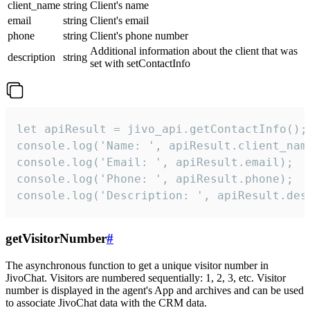
client_name
string
Client's name
email
string
Client's email
phone
string
Client's phone number
Additional information about the client that was
description
string
set with setContactInfo
let apiResult = jivo_api.getContactInfo();

console.log('Name: ', apiResult.client_name
console.log('Email: ', apiResult.email);

console.log('Phone: ', apiResult.phone);

console.log('Description: ', apiResult.des
getVisitorNumber
#
The asynchronous function to get a unique visitor number in
JivoChat. Visitors are numbered sequentially: 1, 2, 3, etc. Visitor
number is displayed in the agent's App and archives and can be used
to associate JivoChat data with the CRM data.