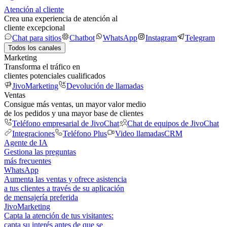
Atención al cliente
Crea una experiencia de atención al
cliente excepcional
Chat para sitios
Chatbot
WhatsApp
Instagram
Telegram
Todos los canales
Marketing
Transforma el tráfico en
clientes potenciales cualificados
JivoMarketing
Devolución de llamadas
Ventas
Consigue más ventas, un mayor valor medio
de los pedidos y una mayor base de clientes
Teléfono empresarial de JivoChat
Chat de equipos de JivoChat
Integraciones
Teléfono Plus
Video llamadas
CRM
Agente de IA
Gestiona las preguntas
más frecuentes
WhatsApp
Aumenta las ventas y ofrece asistencia
a tus clientes a través de su aplicación
de mensajería preferida
JivoMarketing
Capta la atención de tus visitantes:
capta su interés antes de que se