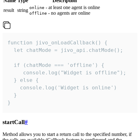
Name
Type
Description
- at least one agent is online
online
result
string
- no agents are online
offline
function jivo_onLoadCallback() {

  let chatMode = jivo_api.chatMode();

  if (chatMode === 'offline') {

     console.log("Widget is offline");

  } else {

    console.log('Widget is online')

  }

}
startCall
#
Method allows you to start a return call to the specified number, if
the calls are available (Callback feature is configured and the