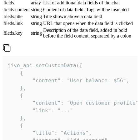
fields
array
List of additional data fields of the chat
fields.content
string
Content of data field. Tags will be insulated
fileds.title
string
Title shown above a data field
fileds.link
string
URL that opens when the data field is clicked
Description of the data field, added in bold
fileds.key
string
before the field content, separated by a colon
jivo_api.setCustomData([

    {

        "content": "User balance: $56",

    },

    {

        "content": "Open customer profile",
        "link": "..."

    },

    {

        "title": "Actions",
