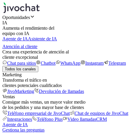
Oportunidades
IA
Aumenta el rendimiento del
equipo con IA
Agente de IA
Asistente de IA
Atención al cliente
Crea una experiencia de atención al
cliente excepcional
Chat para sitios
Chatbot
WhatsApp
Instagram
Telegram
Todos los canales
Marketing
Transforma el tráfico en
clientes potenciales cualificados
JivoMarketing
Devolución de llamadas
Ventas
Consigue más ventas, un mayor valor medio
de los pedidos y una mayor base de clientes
Teléfono empresarial de JivoChat
Chat de equipos de JivoChat
Integraciones
Teléfono Plus
Video llamadas
CRM
Agente de IA
Gestiona las preguntas