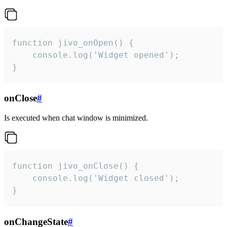
function jivo_onOpen() {

    console.log('Widget opened');

}
onClose
#
Is executed when chat window is minimized.
function jivo_onClose() {

    console.log('Widget closed');

}
onChangeState
#