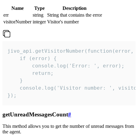
Name
Type
Description
err
string
String that contains the error
visitorNumber
integer
Visitor's number
jivo_api.getVisitorNumber(function(error, v
    if (error) {

        console.log('Error: ', error);

        return;

    }  

    console.log('Visitor number: ', visitor
});
getUnreadMessagesCount
#
This method allows you to get the number of unread messages from
the agent.