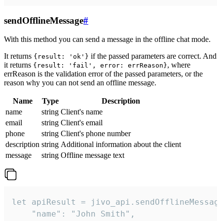
sendOfflineMessage
#
With this method you can send a message in the offline chat mode.
It returns
if the passed parameters are correct. And
{result: 'ok'}
it returns
, where
{result: 'fail', error: errReason}
errReason is the validation error of the passed parameters, or the
reason why you can not send an offline message.
Name
Type
Description
name
string
Client's name
email
string
Client's email
phone
string
Client's phone number
description
string
Additional information about the client
message
string
Offline message text
let apiResult = jivo_api.sendOfflineMessage
    "name": "John Smith",
