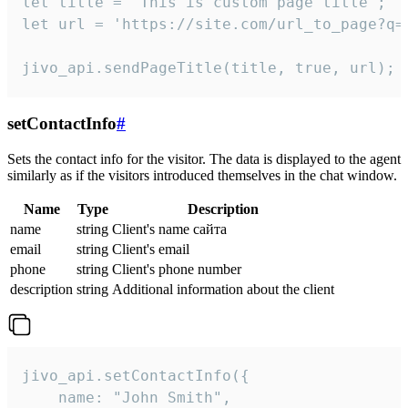
let title = 'This is custom page title';

let url = 'https://site.com/url_to_page?q=p
jivo_api.sendPageTitle(title, true, url);
setContactInfo
#
Sets the contact info for the visitor. The data is displayed to the agent
similarly as if the visitors introduced themselves in the chat window.
Name
Type
Description
name
string
Client's name сайта
email
string
Client's email
phone
string
Client's phone number
description
string
Additional information about the client
jivo_api.setContactInfo({

    name: "John Smith",
