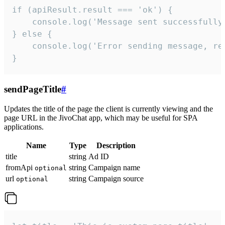
if (apiResult.result === 'ok') {

    console.log('Message sent successfully'
} else {

    console.log('Error sending message, rea
}
sendPageTitle
#
Updates the title of the page the client is currently viewing and the
page URL in the JivoChat app, which may be useful for SPA
applications.
Name
Type
Description
title
string
Ad ID
fromApi
string
Campaign name
optional
url
string
Campaign source
optional