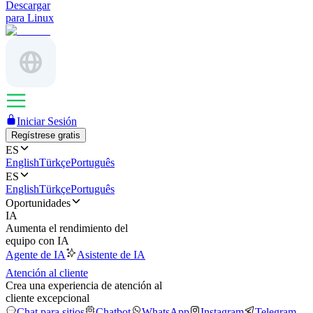
Descargar
para Linux
Iniciar Sesión
Regístrese gratis
ES
English
Türkçe
Português
ES
English
Türkçe
Português
Oportunidades
IA
Aumenta el rendimiento del
equipo con IA
Agente de IA
Asistente de IA
Atención al cliente
Crea una experiencia de atención al
cliente excepcional
Chat para sitios
Chatbot
WhatsApp
Instagram
Telegram