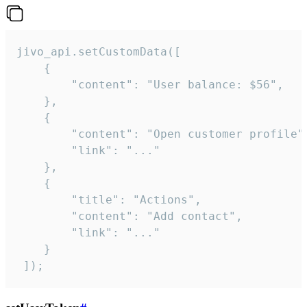
jivo_api.setCustomData([

    {

        "content": "User balance: $56",

    },

    {

        "content": "Open customer profile",
        "link": "..."

    },

    {

        "title": "Actions",

        "content": "Add contact",

        "link": "..."

    }

 ]);