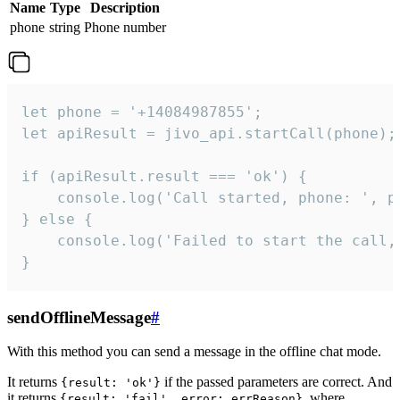
Name
Type
Description
phone
string
Phone number
let phone = '+14084987855';

let apiResult = jivo_api.startCall(phone);

if (apiResult.result === 'ok') {

    console.log('Call started, phone: ', ph
} else {

    console.log('Failed to start the call,
}
sendOfflineMessage
#
With this method you can send a message in the offline chat mode.
It returns
if the passed parameters are correct. And
{result: 'ok'}
it returns
, where
{result: 'fail', error: errReason}