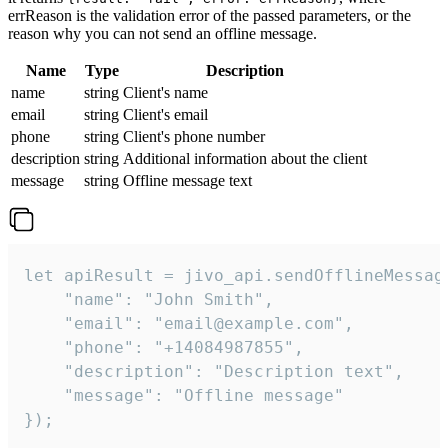
errReason is the validation error of the passed parameters, or the
reason why you can not send an offline message.
Name
Type
Description
name
string
Client's name
email
string
Client's email
phone
string
Client's phone number
description
string
Additional information about the client
message
string
Offline message text
let apiResult = jivo_api.sendOfflineMessage
    "name": "John Smith",

    "email": "email@example.com",

    "phone": "+14084987855",

    "description": "Description text",

    "message": "Offline message"

});
