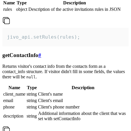
Name
Type
Description
rules
object
Description of the active invitations rules in JSON
jivo_api.setRules(rules);
getContactInfo
#
Returns visitor's contact info from the contacts form as a
contact_info structure. If visitor didn't fill in some fields, the values
there will be
.
null
Name
Type
Description
client_name
string
Client's name
email
string
Client's email
phone
string
Client's phone number
Additional information about the client that was
description
string
set with setContactInfo