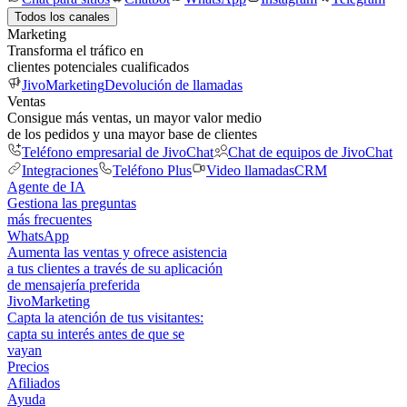
Todos los canales
Marketing
Transforma el tráfico en
clientes potenciales cualificados
JivoMarketing
Devolución de llamadas
Ventas
Consigue más ventas, un mayor valor medio
de los pedidos y una mayor base de clientes
Teléfono empresarial de JivoChat
Chat de equipos de JivoChat
Integraciones
Teléfono Plus
Video llamadas
CRM
Agente de IA
Gestiona las preguntas
más frecuentes
WhatsApp
Aumenta las ventas y ofrece asistencia
a tus clientes a través de su aplicación
de mensajería preferida
JivoMarketing
Capta la atención de tus visitantes:
capta su interés antes de que se
vayan
Precios
Afiliados
Ayuda