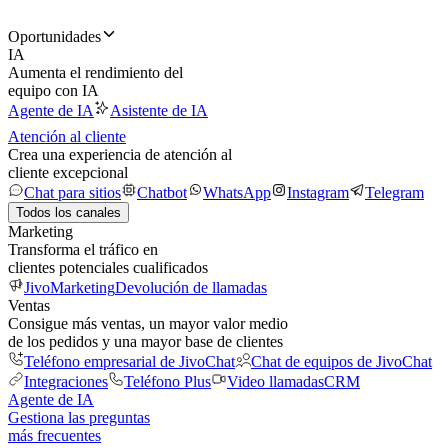
Oportunidades
IA
Aumenta el rendimiento del
equipo con IA
Agente de IA
Asistente de IA
Atención al cliente
Crea una experiencia de atención al
cliente excepcional
Chat para sitios
Chatbot
WhatsApp
Instagram
Telegram
Todos los canales
Marketing
Transforma el tráfico en
clientes potenciales cualificados
JivoMarketing
Devolución de llamadas
Ventas
Consigue más ventas, un mayor valor medio
de los pedidos y una mayor base de clientes
Teléfono empresarial de JivoChat
Chat de equipos de JivoChat
Integraciones
Teléfono Plus
Video llamadas
CRM
Agente de IA
Gestiona las preguntas
más frecuentes