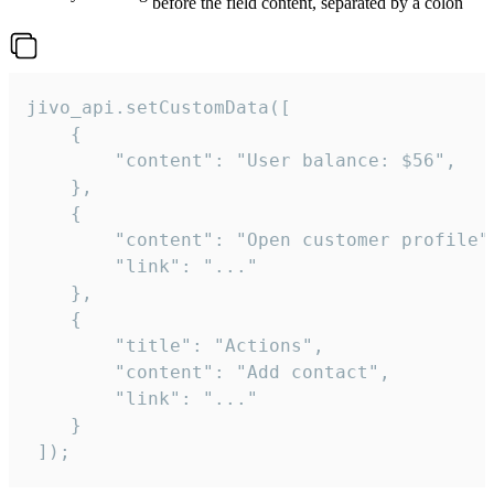
before the field content, separated by a colon
jivo_api.setCustomData([

    {

        "content": "User balance: $56",

    },

    {

        "content": "Open customer profile",
        "link": "..."

    },

    {

        "title": "Actions",

        "content": "Add contact",

        "link": "..."

    }

 ]);