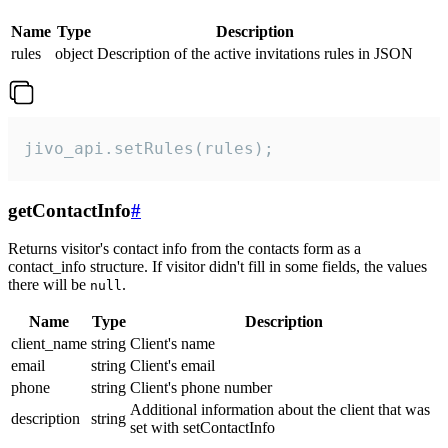
Name
Type
Description
rules
object
Description of the active invitations rules in JSON
jivo_api.setRules(rules);
getContactInfo
#
Returns visitor's contact info from the contacts form as a
contact_info structure. If visitor didn't fill in some fields, the values
there will be
.
null
Name
Type
Description
client_name
string
Client's name
email
string
Client's email
phone
string
Client's phone number
Additional information about the client that was
description
string
set with setContactInfo