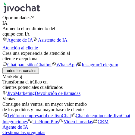
Oportunidades
IA
Aumenta el rendimiento del
equipo con IA
Agente de IA
Asistente de IA
Atención al cliente
Crea una experiencia de atención al
cliente excepcional
Chat para sitios
Chatbot
WhatsApp
Instagram
Telegram
Todos los canales
Marketing
Transforma el tráfico en
clientes potenciales cualificados
JivoMarketing
Devolución de llamadas
Ventas
Consigue más ventas, un mayor valor medio
de los pedidos y una mayor base de clientes
Teléfono empresarial de JivoChat
Chat de equipos de JivoChat
Integraciones
Teléfono Plus
Video llamadas
CRM
Agente de IA
Gestiona las preguntas