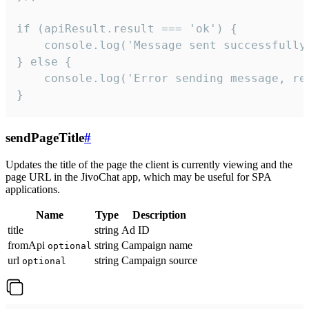
if (apiResult.result === 'ok') {

    console.log('Message sent successfully'
} else {

    console.log('Error sending message, rea
}
sendPageTitle
#
Updates the title of the page the client is currently viewing and the
page URL in the JivoChat app, which may be useful for SPA
applications.
Name
Type
Description
title
string
Ad ID
fromApi
string
Campaign name
optional
url
string
Campaign source
optional