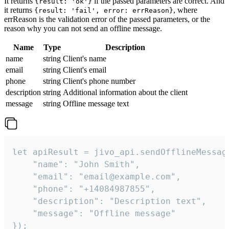
It returns
if the passed parameters are correct. And
{result: 'ok'}
it returns
, where
{result: 'fail', error: errReason}
errReason is the validation error of the passed parameters, or the
reason why you can not send an offline message.
Name
Type
Description
name
string
Client's name
email
string
Client's email
phone
string
Client's phone number
description
string
Additional information about the client
message
string
Offline message text
let apiResult = jivo_api.sendOfflineMessage
    "name": "John Smith",

    "email": "email@example.com",

    "phone": "+14084987855",

    "description": "Description text",

    "message": "Offline message"

});
