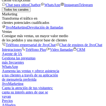
cliente excepcional
Chat para sitios
Chatbot
WhatsApp
Instagram
Telegram
Todos los canales
Marketing
Transforma el tráfico en
clientes potenciales cualificados
JivoMarketing
Devolución de llamadas
Ventas
Consigue más ventas, un mayor valor medio
de los pedidos y una mayor base de clientes
Teléfono empresarial de JivoChat
Chat de equipos de JivoChat
Integraciones
Teléfono Plus
Video llamadas
CRM
Agente de IA
Gestiona las preguntas
más frecuentes
WhatsApp
Aumenta las ventas y ofrece asistencia
a tus clientes a través de su aplicación
de mensajería preferida
JivoMarketing
Capta la atención de tus visitantes:
capta su interés antes de que se
vayan
Precios
Afiliados