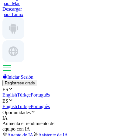
para Mac
Descargar
para Linux
Iniciar Sesión
Regístrese gratis
ES
English
Türkçe
Português
ES
English
Türkçe
Português
Oportunidades
IA
Aumenta el rendimiento del
equipo con IA
Agente de IA
Asistente de IA