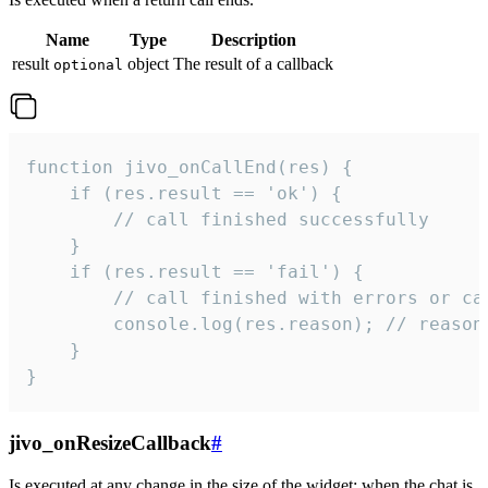
Name
Type
Description
result
object
The result of a callback
optional
function jivo_onCallEnd(res) {

    if (res.result == 'ok') {

        // call finished successfully

    }

    if (res.result == 'fail') {

        // call finished with errors or can
        console.log(res.reason); // reason 
    }

}
jivo_onResizeCallback
#
Is executed at any change in the size of the widget: when the chat is