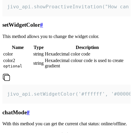
jivo_api.showProactiveInvitation("How can 
setWidgetColor
#
This method allows you to change the widget color.
Name
Type
Description
color
string
Hexadecimal color code
color2
Hexadecimal colour code is used to create
string
gradient
optional
jivo_api.setWidgetColor('#ffffff', '#00000
chatMode
#
With this method you can get the current chat status: online/offline.