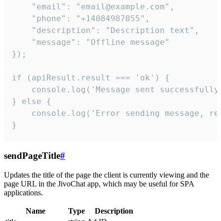
    "email": "email@example.com",

    "phone": "+14084987855",

    "description": "Description text",

    "message": "Offline message"

});

if (apiResult.result === 'ok') {

    console.log('Message sent successfully'
} else {

    console.log('Error sending message, rea
}
sendPageTitle
#
Updates the title of the page the client is currently viewing and the
page URL in the JivoChat app, which may be useful for SPA
applications.
Name
Type
Description