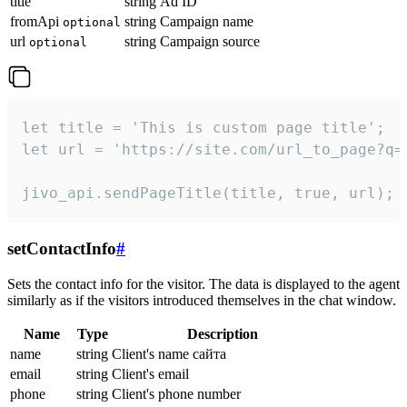
title
string
Ad ID
fromApi
string
Campaign name
optional
url
string
Campaign source
optional
let title = 'This is custom page title';

let url = 'https://site.com/url_to_page?q=p
jivo_api.sendPageTitle(title, true, url);
setContactInfo
#
Sets the contact info for the visitor. The data is displayed to the agent
similarly as if the visitors introduced themselves in the chat window.
Name
Type
Description
name
string
Client's name сайта
email
string
Client's email
phone
string
Client's phone number