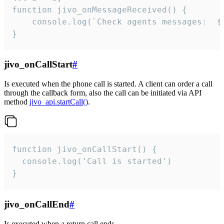
function jivo_onMessageReceived() {

	console.log(`Check agents messages:  ${i++}`)

}
jivo_onCallStart
#
Is executed when the phone call is started. A client can order a call
through the callback form, also the call can be initiated via API
method
jivo_api.startCall()
.
function jivo_onCallStart() {

  console.log('Call is started')

}
jivo_onCallEnd
#
Is executed when a return call ends.