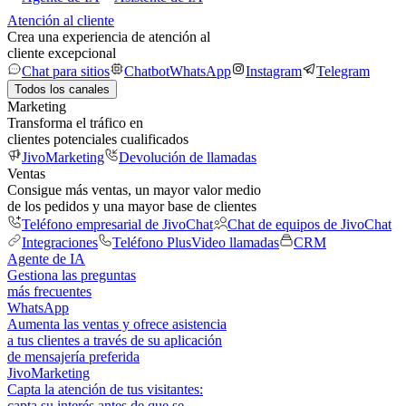
Atención al cliente
Crea una experiencia de atención al
cliente excepcional
Chat para sitios
Chatbot
WhatsApp
Instagram
Telegram
Todos los canales
Marketing
Transforma el tráfico en
clientes potenciales cualificados
JivoMarketing
Devolución de llamadas
Ventas
Consigue más ventas, un mayor valor medio
de los pedidos y una mayor base de clientes
Teléfono empresarial de JivoChat
Chat de equipos de JivoChat
Integraciones
Teléfono Plus
Video llamadas
CRM
Agente de IA
Gestiona las preguntas
más frecuentes
WhatsApp
Aumenta las ventas y ofrece asistencia
a tus clientes a través de su aplicación
de mensajería preferida
JivoMarketing
Capta la atención de tus visitantes:
capta su interés antes de que se