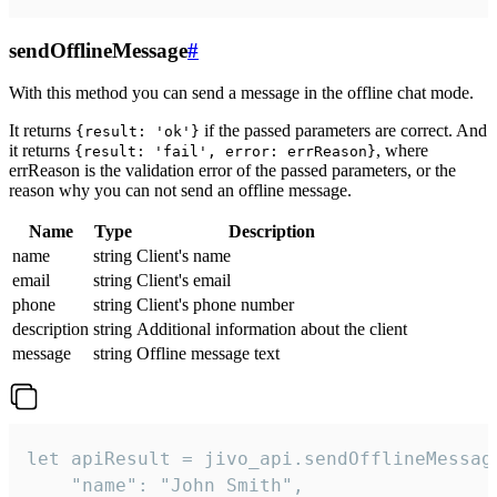
sendOfflineMessage
#
With this method you can send a message in the offline chat mode.
It returns
if the passed parameters are correct. And
{result: 'ok'}
it returns
, where
{result: 'fail', error: errReason}
errReason is the validation error of the passed parameters, or the
reason why you can not send an offline message.
Name
Type
Description
name
string
Client's name
email
string
Client's email
phone
string
Client's phone number
description
string
Additional information about the client
message
string
Offline message text
let apiResult = jivo_api.sendOfflineMessage
    "name": "John Smith",
