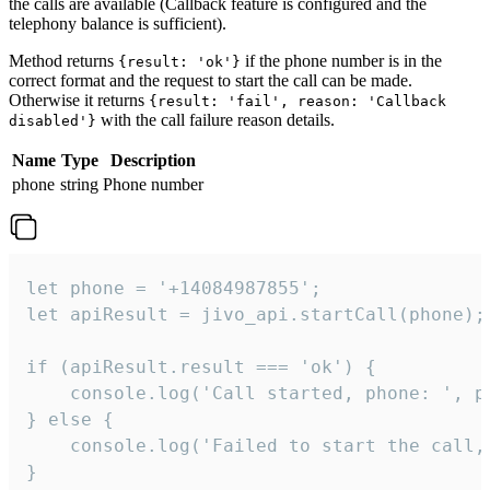
the calls are available (Callback feature is configured and the
telephony balance is sufficient).
Method returns
if the phone number is in the
{result: 'ok'}
correct format and the request to start the call can be made.
Otherwise it returns
{result: 'fail', reason: 'Callback
with the call failure reason details.
disabled'}
Name
Type
Description
phone
string
Phone number
let phone = '+14084987855';

let apiResult = jivo_api.startCall(phone);

if (apiResult.result === 'ok') {

    console.log('Call started, phone: ', ph
} else {

    console.log('Failed to start the call,
}