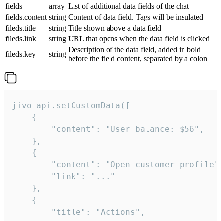
fields
array
List of additional data fields of the chat
fields.content
string
Content of data field. Tags will be insulated
fileds.title
string
Title shown above a data field
fileds.link
string
URL that opens when the data field is clicked
Description of the data field, added in bold
fileds.key
string
before the field content, separated by a colon
jivo_api.setCustomData([

    {

        "content": "User balance: $56",

    },

    {

        "content": "Open customer profile",
        "link": "..."

    },

    {

        "title": "Actions",
