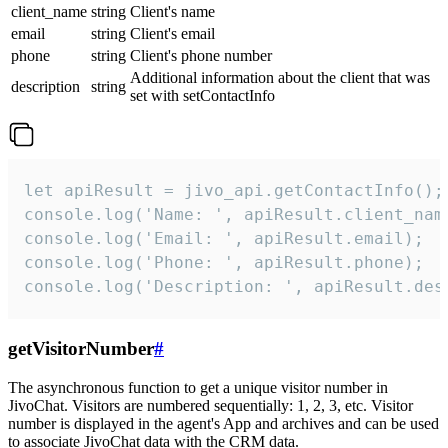
client_name
string
Client's name
email
string
Client's email
phone
string
Client's phone number
Additional information about the client that was
description
string
set with setContactInfo
let apiResult = jivo_api.getContactInfo();

console.log('Name: ', apiResult.client_name
console.log('Email: ', apiResult.email);

console.log('Phone: ', apiResult.phone);

console.log('Description: ', apiResult.des
getVisitorNumber
#
The asynchronous function to get a unique visitor number in
JivoChat. Visitors are numbered sequentially: 1, 2, 3, etc. Visitor
number is displayed in the agent's App and archives and can be used
to associate JivoChat data with the CRM data.