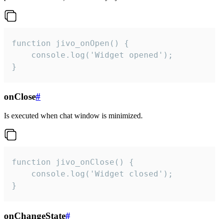
function jivo_onOpen() {

    console.log('Widget opened');

}
onClose
#
Is executed when chat window is minimized.
function jivo_onClose() {

    console.log('Widget closed');

}
onChangeState
#