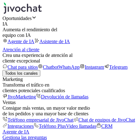
Oportunidades
IA
Aumenta el rendimiento del
equipo con IA
Agente de IA
Asistente de IA
Atención al cliente
Crea una experiencia de atención al
cliente excepcional
Chat para sitios
Chatbot
WhatsApp
Instagram
Telegram
Todos los canales
Marketing
Transforma el tráfico en
clientes potenciales cualificados
JivoMarketing
Devolución de llamadas
Ventas
Consigue más ventas, un mayor valor medio
de los pedidos y una mayor base de clientes
Teléfono empresarial de JivoChat
Chat de equipos de JivoChat
Integraciones
Teléfono Plus
Video llamadas
CRM
Agente de IA
Gestiona las preguntas