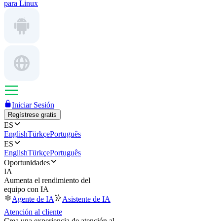
para Linux
Iniciar Sesión
Regístrese gratis
ES
English
Türkçe
Português
ES
English
Türkçe
Português
Oportunidades
IA
Aumenta el rendimiento del
equipo con IA
Agente de IA
Asistente de IA
Atención al cliente
Crea una experiencia de atención al