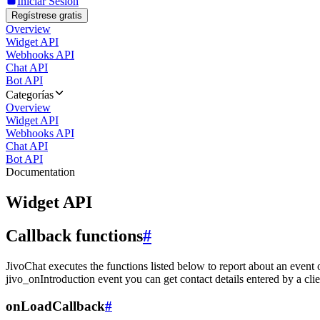
Iniciar Sesión
Regístrese gratis
Overview
Widget API
Webhooks API
Chat API
Bot API
Categorías
Overview
Widget API
Webhooks API
Chat API
Bot API
Documentation
Widget API
Callback functions
#
JivoChat executes the functions listed below to report about an event 
jivo_onIntroduction event you can get contact details entered by a clie
onLoadCallback
#