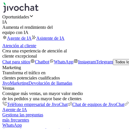
Oportunidades
IA
Aumenta el rendimiento del
equipo con IA
Agente de IA
Asistente de IA
Atención al cliente
Crea una experiencia de atención al
cliente excepcional
Chat para sitios
Chatbot
WhatsApp
Instagram
Telegram
Todos l
Marketing
Transforma el tráfico en
clientes potenciales cualificados
JivoMarketing
Devolución de llamadas
Ventas
Consigue más ventas, un mayor valor medio
de los pedidos y una mayor base de clientes
Teléfono empresarial de JivoChat
Chat de equipos de JivoChat
Agente de IA
Gestiona las preguntas
más frecuentes
WhatsApp