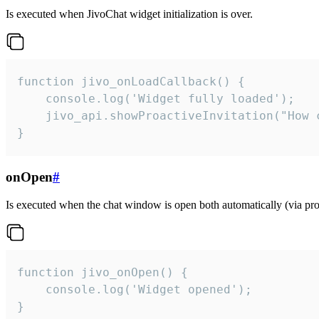
Is executed when JivoChat widget initialization is over.
function jivo_onLoadCallback() {

    console.log('Widget fully loaded');

    jivo_api.showProactiveInvitation("How c
}
onOpen
#
Is executed when the chat window is open both automatically (via proa
function jivo_onOpen() {

    console.log('Widget opened');

}