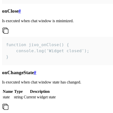
onClose
#
Is executed when chat window is minimized.
function jivo_onClose() {

    console.log('Widget closed');

}
onChangeState
#
Is executed when chat window state has changed.
Name
Type
Description
state
string
Current widget state