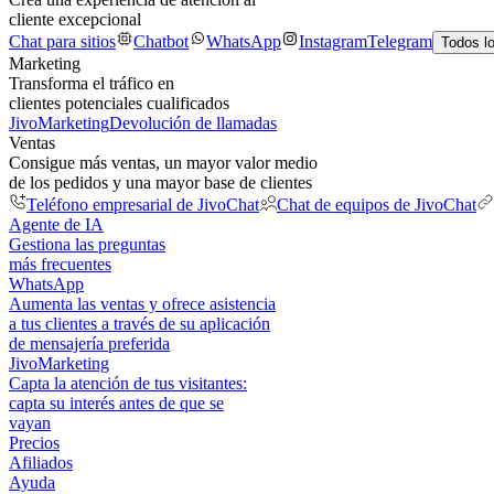
cliente excepcional
Chat para sitios
Chatbot
WhatsApp
Instagram
Telegram
Todos l
Marketing
Transforma el tráfico en
clientes potenciales cualificados
JivoMarketing
Devolución de llamadas
Ventas
Consigue más ventas, un mayor valor medio
de los pedidos y una mayor base de clientes
Teléfono empresarial de JivoChat
Chat de equipos de JivoChat
Agente de IA
Gestiona las preguntas
más frecuentes
WhatsApp
Aumenta las ventas y ofrece asistencia
a tus clientes a través de su aplicación
de mensajería preferida
JivoMarketing
Capta la atención de tus visitantes:
capta su interés antes de que se
vayan
Precios
Afiliados
Ayuda