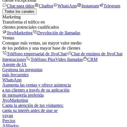
cliente excepcional
Chat para sitios
Chatbot
WhatsApp
Instagram
Telegram
Todos los canales
Marketing
Transforma el tráfico en
clientes potenciales cualificados
JivoMarketing
Devolución de llamadas
Ventas
Consigue más ventas, un mayor valor medio
de los pedidos y una mayor base de clientes
Teléfono empresarial de JivoChat
Chat de equipos de JivoChat
Integraciones
Teléfono Plus
Video llamadas
CRM
Agente de IA
Gestiona las preguntas
más frecuentes
WhatsApp
Aumenta las ventas y ofrece asistencia
a tus clientes a través de su aplicación
de mensajería preferida
JivoMarketing
Capta la atención de tus visitantes:
capta su interés antes de que se
vayan
Precios
Afiliados