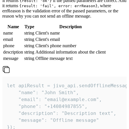
It returns
if the passed parameters are correct. And
{result: 'ok'}
it returns
, where
{result: 'fail', error: errReason}
errReason is the validation error of the passed parameters, or the
reason why you can not send an offline message.
Name
Type
Description
name
string
Client's name
email
string
Client's email
phone
string
Client's phone number
description
string
Additional information about the client
message
string
Offline message text
let apiResult = jivo_api.sendOfflineMessage
    "name": "John Smith",

    "email": "email@example.com",

    "phone": "+14084987855",

    "description": "Description text",

    "message": "Offline message"

});
