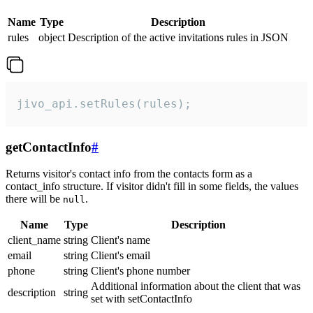
Name
Type
Description
rules
object
Description of the active invitations rules in JSON
jivo_api.setRules(rules);
getContactInfo
#
Returns visitor's contact info from the contacts form as a
contact_info structure. If visitor didn't fill in some fields, the values
there will be
.
null
Name
Type
Description
client_name
string
Client's name
email
string
Client's email
phone
string
Client's phone number
Additional information about the client that was
description
string
set with setContactInfo