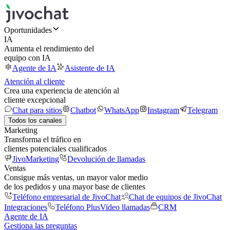
Oportunidades
IA
Aumenta el rendimiento del
equipo con IA
Agente de IA
Asistente de IA
Atención al cliente
Crea una experiencia de atención al
cliente excepcional
Chat para sitios
Chatbot
WhatsApp
Instagram
Telegram
Todos los canales
Marketing
Transforma el tráfico en
clientes potenciales cualificados
JivoMarketing
Devolución de llamadas
Ventas
Consigue más ventas, un mayor valor medio
de los pedidos y una mayor base de clientes
Teléfono empresarial de JivoChat
Chat de equipos de JivoChat
Integraciones
Teléfono Plus
Video llamadas
CRM
Agente de IA
Gestiona las preguntas