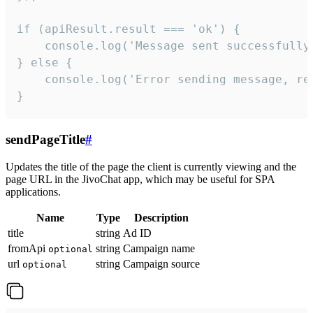
if (apiResult.result === 'ok') {

    console.log('Message sent successfully'
} else {

    console.log('Error sending message, rea
}
sendPageTitle
#
Updates the title of the page the client is currently viewing and the
page URL in the JivoChat app, which may be useful for SPA
applications.
Name
Type
Description
title
string
Ad ID
fromApi
string
Campaign name
optional
url
string
Campaign source
optional