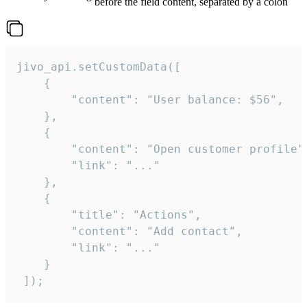
before the field content, separated by a colon
jivo_api.setCustomData([

    {

        "content": "User balance: $56",

    },

    {

        "content": "Open customer profile",
        "link": "..."

    },

    {

        "title": "Actions",

        "content": "Add contact",

        "link": "..."

    }

 ]);