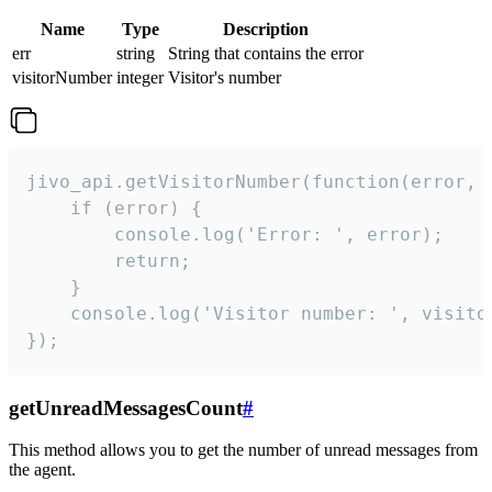
Name
Type
Description
err
string
String that contains the error
visitorNumber
integer
Visitor's number
jivo_api.getVisitorNumber(function(error, v
    if (error) {

        console.log('Error: ', error);

        return;

    }  

    console.log('Visitor number: ', visitor
});
getUnreadMessagesCount
#
This method allows you to get the number of unread messages from
the agent.