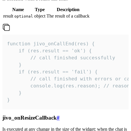
Name
Type
Description
result
object
The result of a callback
optional
function jivo_onCallEnd(res) {

    if (res.result == 'ok') {

        // call finished successfully

    }

    if (res.result == 'fail') {

        // call finished with errors or can
        console.log(res.reason); // reason 
    }

}
jivo_onResizeCallback
#
Is executed at any change in the size of the widget: when the chat is