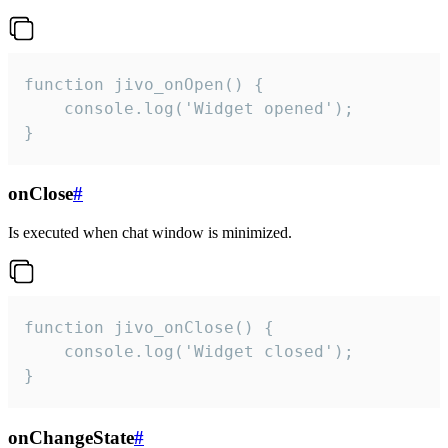
function jivo_onOpen() {

    console.log('Widget opened');

}
onClose
#
Is executed when chat window is minimized.
function jivo_onClose() {

    console.log('Widget closed');

}
onChangeState
#