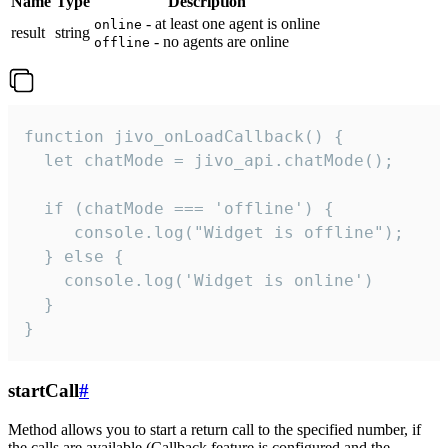
Name
Type
Description
- at least one agent is online
online
result
string
- no agents are online
offline
function jivo_onLoadCallback() {

  let chatMode = jivo_api.chatMode();

  if (chatMode === 'offline') {

     console.log("Widget is offline");

  } else {

    console.log('Widget is online')

  }

}
startCall
#
Method allows you to start a return call to the specified number, if
the calls are available (Callback feature is configured and the