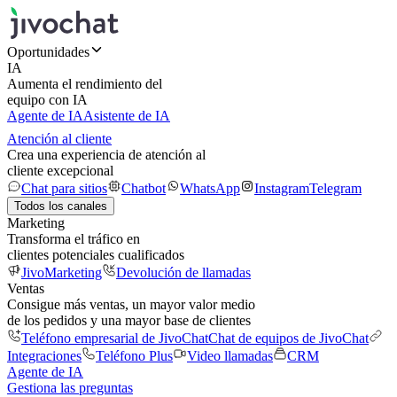
Oportunidades
IA
Aumenta el rendimiento del
equipo con IA
Agente de IA
Asistente de IA
Atención al cliente
Crea una experiencia de atención al
cliente excepcional
Chat para sitios
Chatbot
WhatsApp
Instagram
Telegram
Todos los canales
Marketing
Transforma el tráfico en
clientes potenciales cualificados
JivoMarketing
Devolución de llamadas
Ventas
Consigue más ventas, un mayor valor medio
de los pedidos y una mayor base de clientes
Teléfono empresarial de JivoChat
Chat de equipos de JivoChat
Integraciones
Teléfono Plus
Video llamadas
CRM
Agente de IA
Gestiona las preguntas