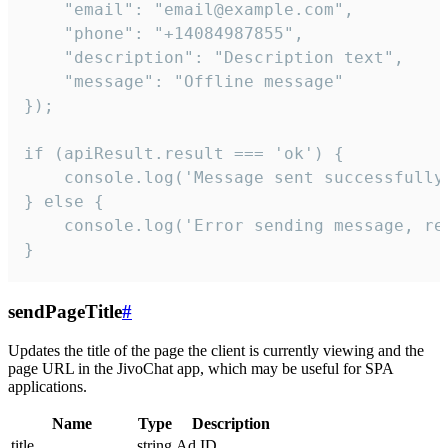
    "email": "email@example.com",

    "phone": "+14084987855",

    "description": "Description text",

    "message": "Offline message"

});

if (apiResult.result === 'ok') {

    console.log('Message sent successfully'
} else {

    console.log('Error sending message, rea
}
sendPageTitle
#
Updates the title of the page the client is currently viewing and the
page URL in the JivoChat app, which may be useful for SPA
applications.
Name
Type
Description
title
string
Ad ID