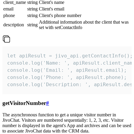
client_name
string
Client's name
email
string
Client's email
phone
string
Client's phone number
Additional information about the client that was
description
string
set with setContactInfo
let apiResult = jivo_api.getContactInfo();

console.log('Name: ', apiResult.client_name
console.log('Email: ', apiResult.email);

console.log('Phone: ', apiResult.phone);

console.log('Description: ', apiResult.des
getVisitorNumber
#
The asynchronous function to get a unique visitor number in
JivoChat. Visitors are numbered sequentially: 1, 2, 3, etc. Visitor
number is displayed in the agent's App and archives and can be used
to associate JivoChat data with the CRM data.