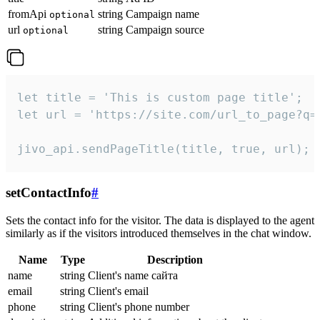
fromApi
string
Campaign name
optional
url
string
Campaign source
optional
let title = 'This is custom page title';

let url = 'https://site.com/url_to_page?q=p
jivo_api.sendPageTitle(title, true, url);
setContactInfo
#
Sets the contact info for the visitor. The data is displayed to the agent
similarly as if the visitors introduced themselves in the chat window.
Name
Type
Description
name
string
Client's name сайта
email
string
Client's email
phone
string
Client's phone number