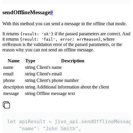
sendOfflineMessage
#
With this method you can send a message in the offline chat mode.
It returns
if the passed parameters are correct. And
{result: 'ok'}
it returns
, where
{result: 'fail', error: errReason}
errReason is the validation error of the passed parameters, or the
reason why you can not send an offline message.
Name
Type
Description
name
string
Client's name
email
string
Client's email
phone
string
Client's phone number
description
string
Additional information about the client
message
string
Offline message text
let apiResult = jivo_api.sendOfflineMessage
    "name": "John Smith",
