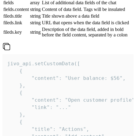
fields
array
List of additional data fields of the chat
fields.content
string
Content of data field. Tags will be insulated
fileds.title
string
Title shown above a data field
fileds.link
string
URL that opens when the data field is clicked
Description of the data field, added in bold
fileds.key
string
before the field content, separated by a colon
jivo_api.setCustomData([

    {

        "content": "User balance: $56",

    },

    {

        "content": "Open customer profile",
        "link": "..."

    },

    {

        "title": "Actions",
