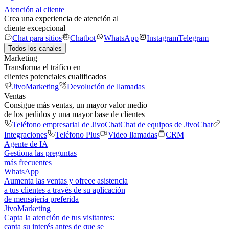
Atención al cliente
Crea una experiencia de atención al
cliente excepcional
Chat para sitios
Chatbot
WhatsApp
Instagram
Telegram
Todos los canales
Marketing
Transforma el tráfico en
clientes potenciales cualificados
JivoMarketing
Devolución de llamadas
Ventas
Consigue más ventas, un mayor valor medio
de los pedidos y una mayor base de clientes
Teléfono empresarial de JivoChat
Chat de equipos de JivoChat
Integraciones
Teléfono Plus
Video llamadas
CRM
Agente de IA
Gestiona las preguntas
más frecuentes
WhatsApp
Aumenta las ventas y ofrece asistencia
a tus clientes a través de su aplicación
de mensajería preferida
JivoMarketing
Capta la atención de tus visitantes:
capta su interés antes de que se