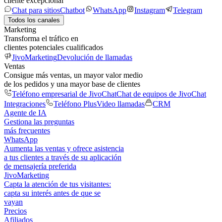
cliente excepcional
Chat para sitios
Chatbot
WhatsApp
Instagram
Telegram
Todos los canales
Marketing
Transforma el tráfico en
clientes potenciales cualificados
JivoMarketing
Devolución de llamadas
Ventas
Consigue más ventas, un mayor valor medio
de los pedidos y una mayor base de clientes
Teléfono empresarial de JivoChat
Chat de equipos de JivoChat
Integraciones
Teléfono Plus
Video llamadas
CRM
Agente de IA
Gestiona las preguntas
más frecuentes
WhatsApp
Aumenta las ventas y ofrece asistencia
a tus clientes a través de su aplicación
de mensajería preferida
JivoMarketing
Capta la atención de tus visitantes:
capta su interés antes de que se
vayan
Precios
Afiliados