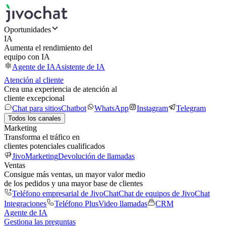
Oportunidades
IA
Aumenta el rendimiento del
equipo con IA
Agente de IA
Asistente de IA
Atención al cliente
Crea una experiencia de atención al
cliente excepcional
Chat para sitios
Chatbot
WhatsApp
Instagram
Telegram
Todos los canales
Marketing
Transforma el tráfico en
clientes potenciales cualificados
JivoMarketing
Devolución de llamadas
Ventas
Consigue más ventas, un mayor valor medio
de los pedidos y una mayor base de clientes
Teléfono empresarial de JivoChat
Chat de equipos de JivoChat
Integraciones
Teléfono Plus
Video llamadas
CRM
Agente de IA
Gestiona las preguntas