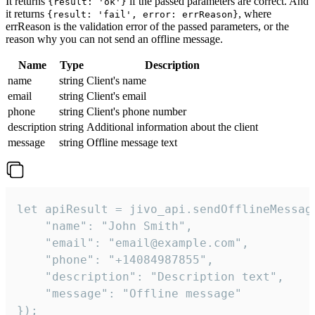
It returns
if the passed parameters are correct. And
{result: 'ok'}
it returns
, where
{result: 'fail', error: errReason}
errReason is the validation error of the passed parameters, or the
reason why you can not send an offline message.
Name
Type
Description
name
string
Client's name
email
string
Client's email
phone
string
Client's phone number
description
string
Additional information about the client
message
string
Offline message text
let apiResult = jivo_api.sendOfflineMessage
    "name": "John Smith",

    "email": "email@example.com",

    "phone": "+14084987855",

    "description": "Description text",

    "message": "Offline message"

});
