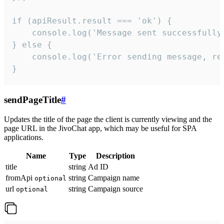
if (apiResult.result === 'ok') {

    console.log('Message sent successfully'
} else {

    console.log('Error sending message, rea
}
sendPageTitle
#
Updates the title of the page the client is currently viewing and the
page URL in the JivoChat app, which may be useful for SPA
applications.
Name
Type
Description
title
string
Ad ID
fromApi
string
Campaign name
optional
url
string
Campaign source
optional