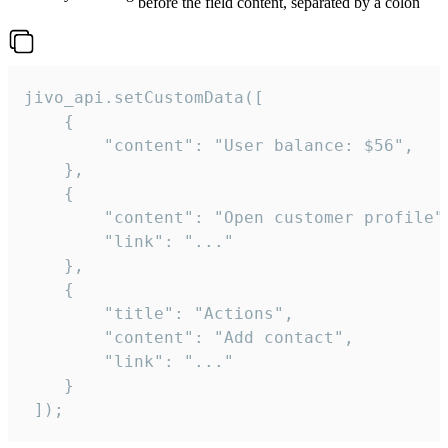
before the field content, separated by a colon
jivo_api.setCustomData([

    {

        "content": "User balance: $56",

    },

    {

        "content": "Open customer profile",
        "link": "..."

    },

    {

        "title": "Actions",

        "content": "Add contact",

        "link": "..."

    }

 ]);