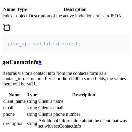
Name
Type
Description
rules
object
Description of the active invitations rules in JSON
jivo_api.setRules(rules);
getContactInfo
#
Returns visitor's contact info from the contacts form as a
contact_info structure. If visitor didn't fill in some fields, the values
there will be
.
null
Name
Type
Description
client_name
string
Client's name
email
string
Client's email
phone
string
Client's phone number
Additional information about the client that was
description
string
set with setContactInfo