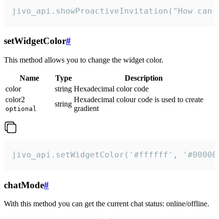
jivo_api.showProactiveInvitation("How can 
setWidgetColor
#
This method allows you to change the widget color.
Name
Type
Description
color
string
Hexadecimal color code
color2
Hexadecimal colour code is used to create
string
gradient
optional
jivo_api.setWidgetColor('#ffffff', '#00000
chatMode
#
With this method you can get the current chat status: online/offline.