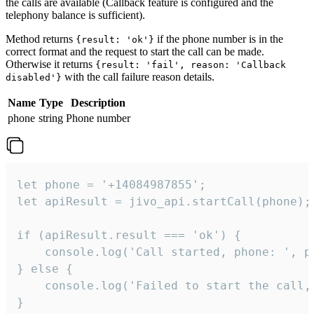
the calls are available (Callback feature is configured and the
telephony balance is sufficient).
Method returns
if the phone number is in the
{result: 'ok'}
correct format and the request to start the call can be made.
Otherwise it returns
{result: 'fail', reason: 'Callback
with the call failure reason details.
disabled'}
Name
Type
Description
phone
string
Phone number
let phone = '+14084987855';

let apiResult = jivo_api.startCall(phone);

if (apiResult.result === 'ok') {

    console.log('Call started, phone: ', ph
} else {

    console.log('Failed to start the call,
}