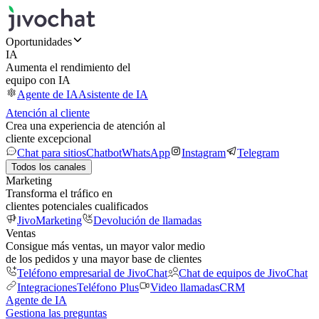
Oportunidades
IA
Aumenta el rendimiento del
equipo con IA
Agente de IA
Asistente de IA
Atención al cliente
Crea una experiencia de atención al
cliente excepcional
Chat para sitios
Chatbot
WhatsApp
Instagram
Telegram
Todos los canales
Marketing
Transforma el tráfico en
clientes potenciales cualificados
JivoMarketing
Devolución de llamadas
Ventas
Consigue más ventas, un mayor valor medio
de los pedidos y una mayor base de clientes
Teléfono empresarial de JivoChat
Chat de equipos de JivoChat
Integraciones
Teléfono Plus
Video llamadas
CRM
Agente de IA
Gestiona las preguntas