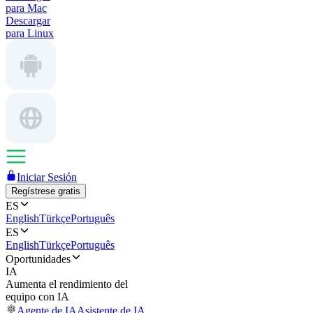
para Mac
Descargar
para Linux
Iniciar Sesión
Regístrese gratis
ES
English
Türkçe
Português
ES
English
Türkçe
Português
Oportunidades
IA
Aumenta el rendimiento del
equipo con IA
Agente de IA
Asistente de IA