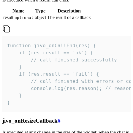
Name
Type
Description
result
object
The result of a callback
optional
function jivo_onCallEnd(res) {

    if (res.result == 'ok') {

        // call finished successfully

    }

    if (res.result == 'fail') {

        // call finished with errors or can
        console.log(res.reason); // reason 
    }

}
jivo_onResizeCallback
#
Is executed at any change in the size of the widget: when the chat is