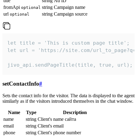
title
string
Ad ID
fromApi
string
Campaign name
optional
url
string
Campaign source
optional
let title = 'This is custom page title';

let url = 'https://site.com/url_to_page?q=p
jivo_api.sendPageTitle(title, true, url);
setContactInfo
#
Sets the contact info for the visitor. The data is displayed to the agent
similarly as if the visitors introduced themselves in the chat window.
Name
Type
Description
name
string
Client's name сайта
email
string
Client's email
phone
string
Client's phone number