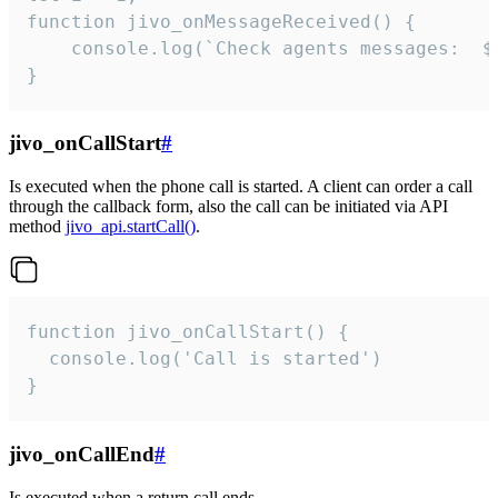
function jivo_onMessageReceived() {

	console.log(`Check agents messages:  ${i++}`)

}
jivo_onCallStart
#
Is executed when the phone call is started. A client can order a call
through the callback form, also the call can be initiated via API
method
jivo_api.startCall()
.
function jivo_onCallStart() {

  console.log('Call is started')

}
jivo_onCallEnd
#
Is executed when a return call ends.