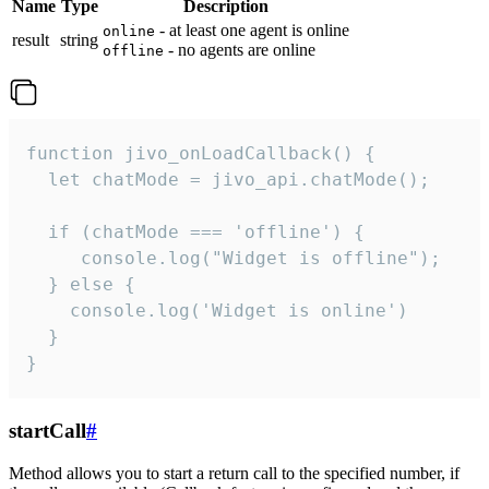
Name
Type
Description
- at least one agent is online
online
result
string
- no agents are online
offline
function jivo_onLoadCallback() {

  let chatMode = jivo_api.chatMode();

  if (chatMode === 'offline') {

     console.log("Widget is offline");

  } else {

    console.log('Widget is online')

  }

}
startCall
#
Method allows you to start a return call to the specified number, if