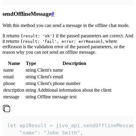
sendOfflineMessage
#
With this method you can send a message in the offline chat mode.
It returns
if the passed parameters are correct. And
{result: 'ok'}
it returns
, where
{result: 'fail', error: errReason}
errReason is the validation error of the passed parameters, or the
reason why you can not send an offline message.
Name
Type
Description
name
string
Client's name
email
string
Client's email
phone
string
Client's phone number
description
string
Additional information about the client
message
string
Offline message text
let apiResult = jivo_api.sendOfflineMessage
    "name": "John Smith",
