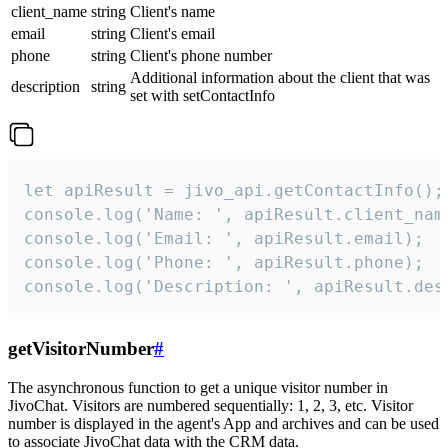
client_name
string
Client's name
email
string
Client's email
phone
string
Client's phone number
Additional information about the client that was
description
string
set with setContactInfo
let apiResult = jivo_api.getContactInfo();

console.log('Name: ', apiResult.client_name
console.log('Email: ', apiResult.email);

console.log('Phone: ', apiResult.phone);

console.log('Description: ', apiResult.des
getVisitorNumber
#
The asynchronous function to get a unique visitor number in
JivoChat. Visitors are numbered sequentially: 1, 2, 3, etc. Visitor
number is displayed in the agent's App and archives and can be used
to associate JivoChat data with the CRM data.