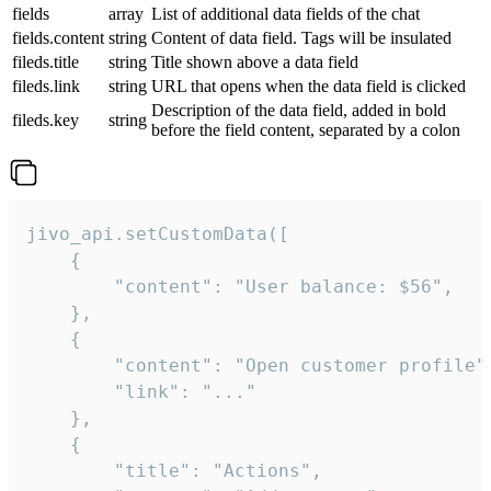
fields
array
List of additional data fields of the chat
fields.content
string
Content of data field. Tags will be insulated
fileds.title
string
Title shown above a data field
fileds.link
string
URL that opens when the data field is clicked
Description of the data field, added in bold
fileds.key
string
before the field content, separated by a colon
jivo_api.setCustomData([

    {

        "content": "User balance: $56",

    },

    {

        "content": "Open customer profile",
        "link": "..."

    },

    {

        "title": "Actions",
