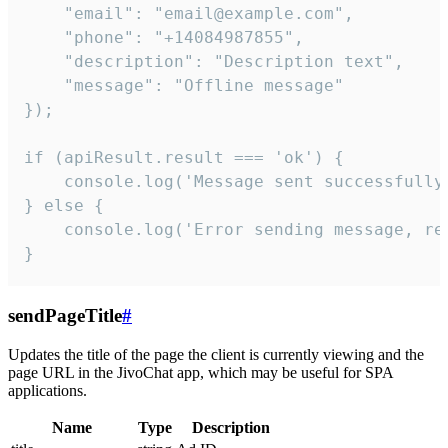
    "email": "email@example.com",

    "phone": "+14084987855",

    "description": "Description text",

    "message": "Offline message"

});

if (apiResult.result === 'ok') {

    console.log('Message sent successfully'
} else {

    console.log('Error sending message, rea
}
sendPageTitle
#
Updates the title of the page the client is currently viewing and the
page URL in the JivoChat app, which may be useful for SPA
applications.
Name
Type
Description