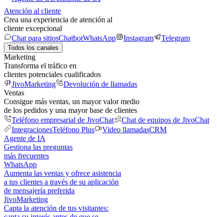
Atención al cliente
Crea una experiencia de atención al
cliente excepcional
Chat para sitios
Chatbot
WhatsApp
Instagram
Telegram
Todos los canales
Marketing
Transforma el tráfico en
clientes potenciales cualificados
JivoMarketing
Devolución de llamadas
Ventas
Consigue más ventas, un mayor valor medio
de los pedidos y una mayor base de clientes
Teléfono empresarial de JivoChat
Chat de equipos de JivoChat
Integraciones
Teléfono Plus
Video llamadas
CRM
Agente de IA
Gestiona las preguntas
más frecuentes
WhatsApp
Aumenta las ventas y ofrece asistencia
a tus clientes a través de su aplicación
de mensajería preferida
JivoMarketing
Capta la atención de tus visitantes:
capta su interés antes de que se