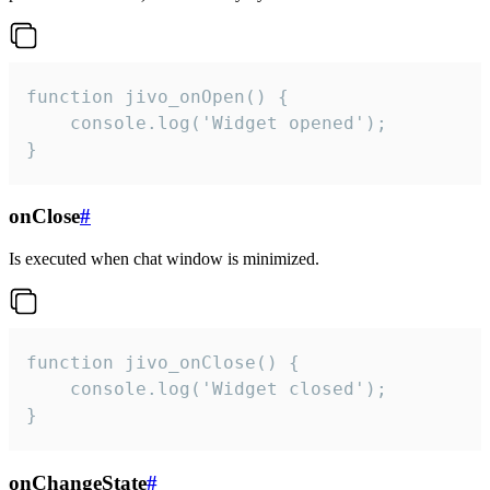
function jivo_onOpen() {

    console.log('Widget opened');

}
onClose
#
Is executed when chat window is minimized.
function jivo_onClose() {

    console.log('Widget closed');

}
onChangeState
#