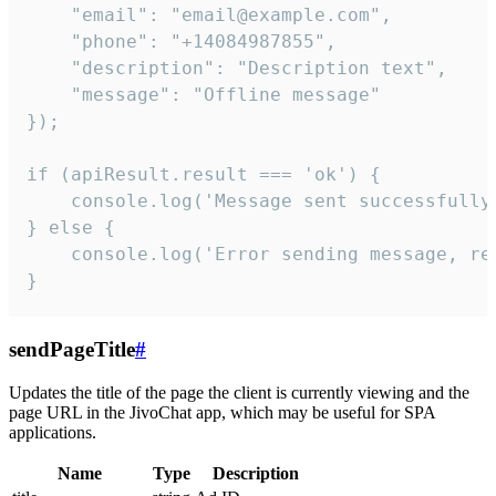
    "email": "email@example.com",

    "phone": "+14084987855",

    "description": "Description text",

    "message": "Offline message"

});

if (apiResult.result === 'ok') {

    console.log('Message sent successfully'
} else {

    console.log('Error sending message, rea
}
sendPageTitle
#
Updates the title of the page the client is currently viewing and the
page URL in the JivoChat app, which may be useful for SPA
applications.
Name
Type
Description