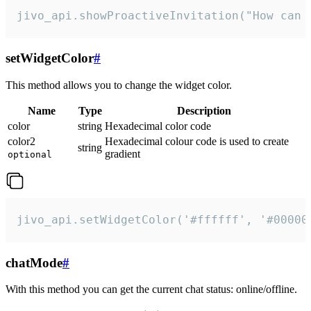
jivo_api.showProactiveInvitation("How can 
setWidgetColor
#
This method allows you to change the widget color.
Name
Type
Description
color
string
Hexadecimal color code
color2
Hexadecimal colour code is used to create
string
gradient
optional
jivo_api.setWidgetColor('#ffffff', '#00000
chatMode
#
With this method you can get the current chat status: online/offline.