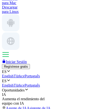
para Mac
Descargar
para Linux
Iniciar Sesión
Regístrese gratis
ES
English
Türkçe
Português
ES
English
Türkçe
Português
Oportunidades
IA
Aumenta el rendimiento del
equipo con IA
Agente de IA
Asistente de IA