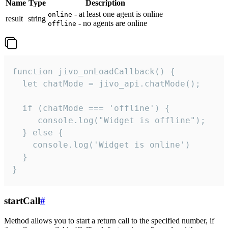
Name
Type
Description
- at least one agent is online
online
result
string
- no agents are online
offline
function jivo_onLoadCallback() {

  let chatMode = jivo_api.chatMode();

  if (chatMode === 'offline') {

     console.log("Widget is offline");

  } else {

    console.log('Widget is online')

  }

}
startCall
#
Method allows you to start a return call to the specified number, if