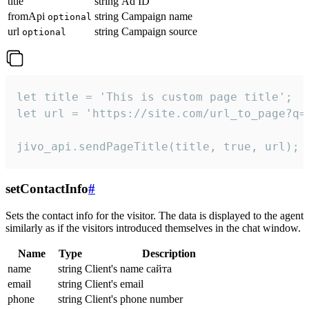
title
string
Ad ID
fromApi
string
Campaign name
optional
url
string
Campaign source
optional
let title = 'This is custom page title';

let url = 'https://site.com/url_to_page?q=p
jivo_api.sendPageTitle(title, true, url);
setContactInfo
#
Sets the contact info for the visitor. The data is displayed to the agent
similarly as if the visitors introduced themselves in the chat window.
Name
Type
Description
name
string
Client's name сайта
email
string
Client's email
phone
string
Client's phone number