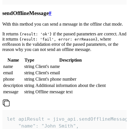
sendOfflineMessage
#
With this method you can send a message in the offline chat mode.
It returns
if the passed parameters are correct. And
{result: 'ok'}
it returns
, where
{result: 'fail', error: errReason}
errReason is the validation error of the passed parameters, or the
reason why you can not send an offline message.
Name
Type
Description
name
string
Client's name
email
string
Client's email
phone
string
Client's phone number
description
string
Additional information about the client
message
string
Offline message text
let apiResult = jivo_api.sendOfflineMessage
    "name": "John Smith",
