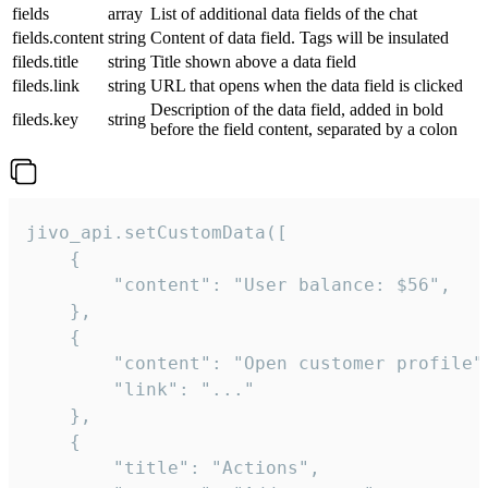
fields
array
List of additional data fields of the chat
fields.content
string
Content of data field. Tags will be insulated
fileds.title
string
Title shown above a data field
fileds.link
string
URL that opens when the data field is clicked
Description of the data field, added in bold
fileds.key
string
before the field content, separated by a colon
jivo_api.setCustomData([

    {

        "content": "User balance: $56",

    },

    {

        "content": "Open customer profile",
        "link": "..."

    },

    {

        "title": "Actions",
