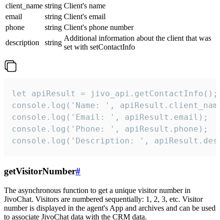
client_name
string
Client's name
email
string
Client's email
phone
string
Client's phone number
Additional information about the client that was
description
string
set with setContactInfo
let apiResult = jivo_api.getContactInfo();

console.log('Name: ', apiResult.client_name
console.log('Email: ', apiResult.email);

console.log('Phone: ', apiResult.phone);

console.log('Description: ', apiResult.des
getVisitorNumber
#
The asynchronous function to get a unique visitor number in
JivoChat. Visitors are numbered sequentially: 1, 2, 3, etc. Visitor
number is displayed in the agent's App and archives and can be used
to associate JivoChat data with the CRM data.