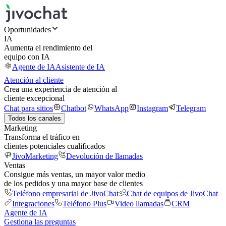
Oportunidades
IA
Aumenta el rendimiento del
equipo con IA
Agente de IA
Asistente de IA
Atención al cliente
Crea una experiencia de atención al
cliente excepcional
Chat para sitios
Chatbot
WhatsApp
Instagram
Telegram
Todos los canales
Marketing
Transforma el tráfico en
clientes potenciales cualificados
JivoMarketing
Devolución de llamadas
Ventas
Consigue más ventas, un mayor valor medio
de los pedidos y una mayor base de clientes
Teléfono empresarial de JivoChat
Chat de equipos de JivoChat
Integraciones
Teléfono Plus
Video llamadas
CRM
Agente de IA
Gestiona las preguntas