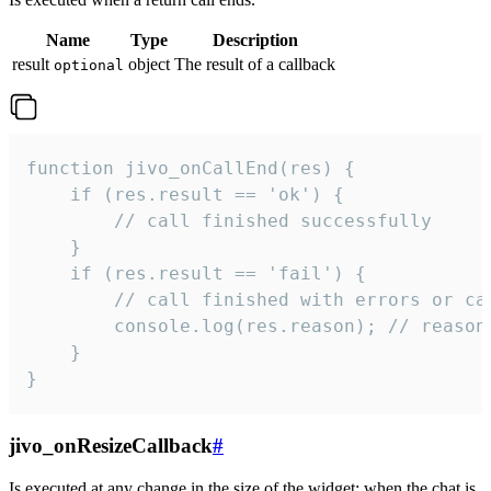
Name
Type
Description
result
object
The result of a callback
optional
function jivo_onCallEnd(res) {

    if (res.result == 'ok') {

        // call finished successfully

    }

    if (res.result == 'fail') {

        // call finished with errors or can
        console.log(res.reason); // reason 
    }

}
jivo_onResizeCallback
#
Is executed at any change in the size of the widget: when the chat is