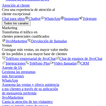
Atención al cliente
Crea una experiencia de atención al
cliente excepcional
Chat para sitios
Chatbot
WhatsApp
Instagram
Telegram
Todos los canales
Marketing
Transforma el tráfico en
clientes potenciales cualificados
JivoMarketing
Devolución de llamadas
Ventas
Consigue más ventas, un mayor valor medio
de los pedidos y una mayor base de clientes
Teléfono empresarial de JivoChat
Chat de equipos de JivoChat
Integraciones
Teléfono Plus
Video llamadas
CRM
Agente de IA
Gestiona las preguntas
más frecuentes
WhatsApp
Aumenta las ventas y ofrece asistencia
a tus clientes a través de su aplicación
de mensajería preferida
JivoMarketing
Capta la atención de tus visitantes:
capta su interés antes de que se