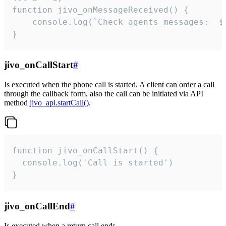
function jivo_onMessageReceived() {

	console.log(`Check agents messages:  ${i++}`)

}
jivo_onCallStart
#
Is executed when the phone call is started. A client can order a call
through the callback form, also the call can be initiated via API
method
jivo_api.startCall()
.
function jivo_onCallStart() {

  console.log('Call is started')

}
jivo_onCallEnd
#
Is executed when a return call ends.