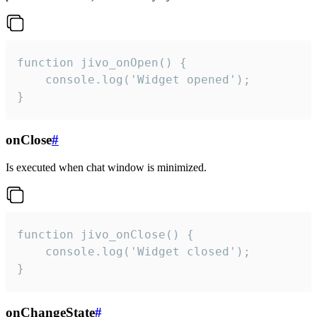
function jivo_onOpen() {

    console.log('Widget opened');

}
onClose
#
Is executed when chat window is minimized.
function jivo_onClose() {

    console.log('Widget closed');

}
onChangeState
#