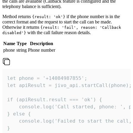
the calls are available (Callback feature is configured and the
telephony balance is sufficient).
Method returns
if the phone number is in the
{result: 'ok'}
correct format and the request to start the call can be made.
Otherwise it returns
{result: 'fail', reason: 'Callback
with the call failure reason details.
disabled'}
Name
Type
Description
phone
string
Phone number
let phone = '+14084987855';

let apiResult = jivo_api.startCall(phone);

if (apiResult.result === 'ok') {

    console.log('Call started, phone: ', ph
} else {

    console.log('Failed to start the call,
}