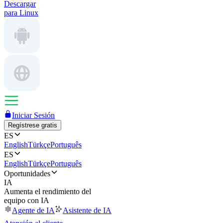
Descargar
para Linux
Iniciar Sesión
Regístrese gratis
ES
English
Türkçe
Português
ES
English
Türkçe
Português
Oportunidades
IA
Aumenta el rendimiento del
equipo con IA
Agente de IA
Asistente de IA