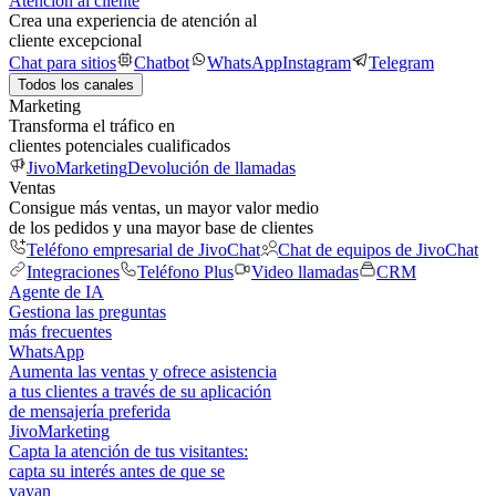
Atención al cliente
Crea una experiencia de atención al
cliente excepcional
Chat para sitios
Chatbot
WhatsApp
Instagram
Telegram
Todos los canales
Marketing
Transforma el tráfico en
clientes potenciales cualificados
JivoMarketing
Devolución de llamadas
Ventas
Consigue más ventas, un mayor valor medio
de los pedidos y una mayor base de clientes
Teléfono empresarial de JivoChat
Chat de equipos de JivoChat
Integraciones
Teléfono Plus
Video llamadas
CRM
Agente de IA
Gestiona las preguntas
más frecuentes
WhatsApp
Aumenta las ventas y ofrece asistencia
a tus clientes a través de su aplicación
de mensajería preferida
JivoMarketing
Capta la atención de tus visitantes:
capta su interés antes de que se
vayan