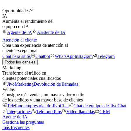
Oportunidades
IA
Aumenta el rendimiento del
equipo con IA
Agente de IA
Asistente de IA
Atención al cliente
Crea una experiencia de atención al
cliente excepcional
Chat para sitios
Chatbot
WhatsApp
Instagram
Telegram
Todos los canales
Marketing
Transforma el tráfico en
clientes potenciales cualificados
JivoMarketing
Devolución de llamadas
Ventas
Consigue más ventas, un mayor valor medio
de los pedidos y una mayor base de clientes
Teléfono empresarial de JivoChat
Chat de equipos de JivoChat
Integraciones
Teléfono Plus
Video llamadas
CRM
Agente de IA
Gestiona las preguntas
más frecuentes