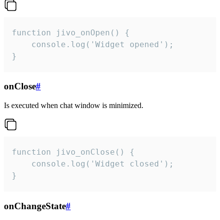
function jivo_onOpen() {

    console.log('Widget opened');

}
onClose
#
Is executed when chat window is minimized.
function jivo_onClose() {

    console.log('Widget closed');

}
onChangeState
#