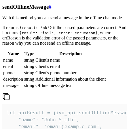
sendOfflineMessage
#
With this method you can send a message in the offline chat mode.
It returns
if the passed parameters are correct. And
{result: 'ok'}
it returns
, where
{result: 'fail', error: errReason}
errReason is the validation error of the passed parameters, or the
reason why you can not send an offline message.
Name
Type
Description
name
string
Client's name
email
string
Client's email
phone
string
Client's phone number
description
string
Additional information about the client
message
string
Offline message text
let apiResult = jivo_api.sendOfflineMessage
    "name": "John Smith",

    "email": "email@example.com",
