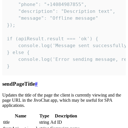
    "phone": "+14084987855",

    "description": "Description text",

    "message": "Offline message"

});

if (apiResult.result === 'ok') {

    console.log('Message sent successfully'
} else {

    console.log('Error sending message, rea
}
sendPageTitle
#
Updates the title of the page the client is currently viewing and the
page URL in the JivoChat app, which may be useful for SPA
applications.
Name
Type
Description
title
string
Ad ID