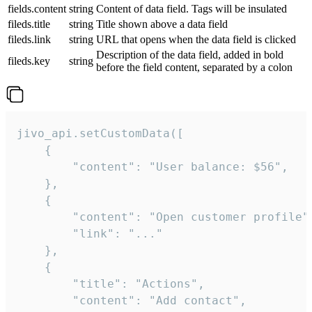
fields.content
string
Content of data field. Tags will be insulated
fileds.title
string
Title shown above a data field
fileds.link
string
URL that opens when the data field is clicked
Description of the data field, added in bold
fileds.key
string
before the field content, separated by a colon
jivo_api.setCustomData([

    {

        "content": "User balance: $56",

    },

    {

        "content": "Open customer profile",
        "link": "..."

    },

    {

        "title": "Actions",

        "content": "Add contact",
