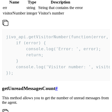
Name
Type
Description
err
string
String that contains the error
visitorNumber
integer
Visitor's number
jivo_api.getVisitorNumber(function(error, v
    if (error) {

        console.log('Error: ', error);

        return;

    }  

    console.log('Visitor number: ', visitor
});
getUnreadMessagesCount
#
This method allows you to get the number of unread messages from
the agent.