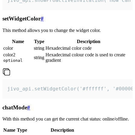
jivo_api.showProactiveInvitation("How can 
setWidgetColor
#
This method allows you to change the widget color.
Name
Type
Description
color
string
Hexadecimal color code
color2
Hexadecimal colour code is used to create
string
gradient
optional
jivo_api.setWidgetColor('#ffffff', '#00000
chatMode
#
With this method you can get the current chat status: online/offline.
Name
Type
Description