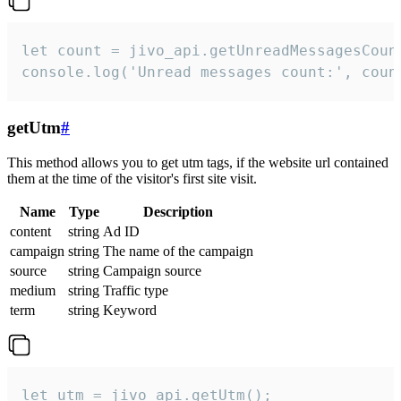
let count = jivo_api.getUnreadMessagesCount
console.log('Unread messages count:', coun
getUtm
#
This method allows you to get utm tags, if the website url contained
them at the time of the visitor's first site visit.
Name
Type
Description
content
string
Ad ID
campaign
string
The name of the campaign
source
string
Campaign source
medium
string
Traffic type
term
string
Keyword
let utm = jivo_api.getUtm();
