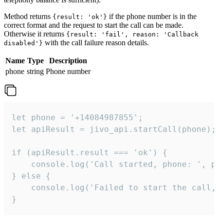
Method returns
if the phone number is in the
{result: 'ok'}
correct format and the request to start the call can be made.
Otherwise it returns
{result: 'fail', reason: 'Callback
with the call failure reason details.
disabled'}
Name
Type
Description
phone
string
Phone number
let phone = '+14084987855';

let apiResult = jivo_api.startCall(phone);

if (apiResult.result === 'ok') {

    console.log('Call started, phone: ', ph
} else {

    console.log('Failed to start the call,
}