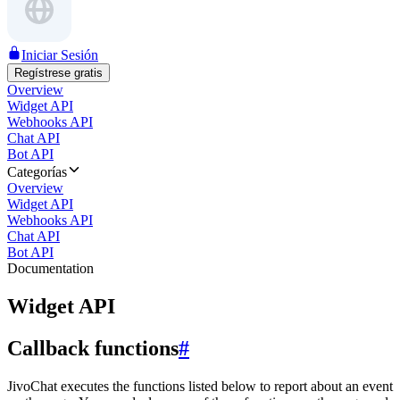
Iniciar Sesión
Regístrese gratis
Overview
Widget API
Webhooks API
Chat API
Bot API
Categorías
Overview
Widget API
Webhooks API
Chat API
Bot API
Documentation
Widget API
Callback functions
#
JivoChat executes the functions listed below to report about an event