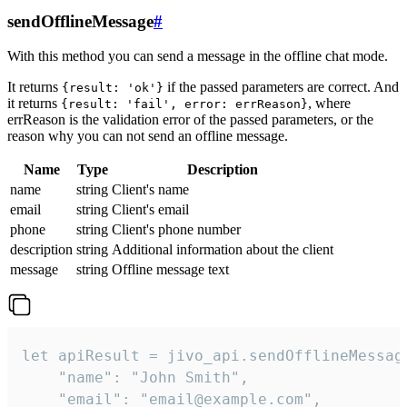
sendOfflineMessage
#
With this method you can send a message in the offline chat mode.
It returns
if the passed parameters are correct. And
{result: 'ok'}
it returns
, where
{result: 'fail', error: errReason}
errReason is the validation error of the passed parameters, or the
reason why you can not send an offline message.
Name
Type
Description
name
string
Client's name
email
string
Client's email
phone
string
Client's phone number
description
string
Additional information about the client
message
string
Offline message text
let apiResult = jivo_api.sendOfflineMessage
    "name": "John Smith",

    "email": "email@example.com",
