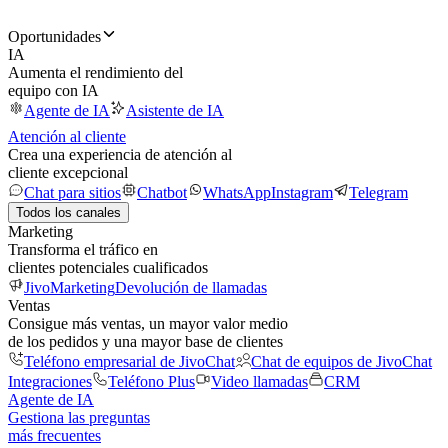
Oportunidades
IA
Aumenta el rendimiento del
equipo con IA
Agente de IA
Asistente de IA
Atención al cliente
Crea una experiencia de atención al
cliente excepcional
Chat para sitios
Chatbot
WhatsApp
Instagram
Telegram
Todos los canales
Marketing
Transforma el tráfico en
clientes potenciales cualificados
JivoMarketing
Devolución de llamadas
Ventas
Consigue más ventas, un mayor valor medio
de los pedidos y una mayor base de clientes
Teléfono empresarial de JivoChat
Chat de equipos de JivoChat
Integraciones
Teléfono Plus
Video llamadas
CRM
Agente de IA
Gestiona las preguntas
más frecuentes