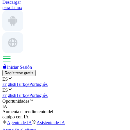
Descargar
para Linux
Iniciar Sesión
Regístrese gratis
ES
English
Türkçe
Português
ES
English
Türkçe
Português
Oportunidades
IA
Aumenta el rendimiento del
equipo con IA
Agente de IA
Asistente de IA