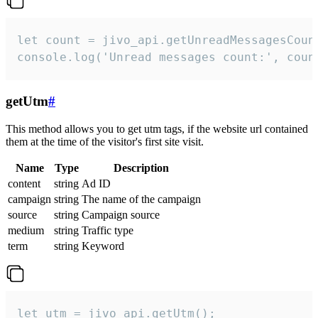
let count = jivo_api.getUnreadMessagesCount
console.log('Unread messages count:', coun
getUtm
#
This method allows you to get utm tags, if the website url contained
them at the time of the visitor's first site visit.
Name
Type
Description
content
string
Ad ID
campaign
string
The name of the campaign
source
string
Campaign source
medium
string
Traffic type
term
string
Keyword
let utm = jivo_api.getUtm();
