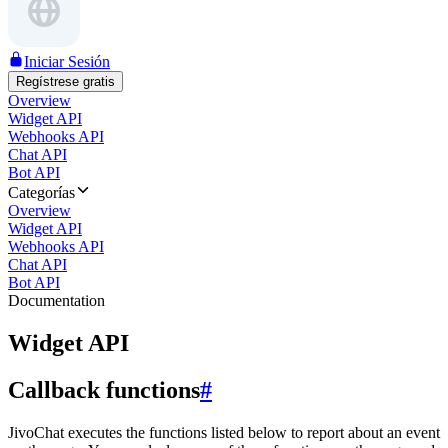
Iniciar Sesión
Regístrese gratis
Overview
Widget API
Webhooks API
Chat API
Bot API
Categorías
Overview
Widget API
Webhooks API
Chat API
Bot API
Documentation
Widget API
Callback functions
#
JivoChat executes the functions listed below to report about an event