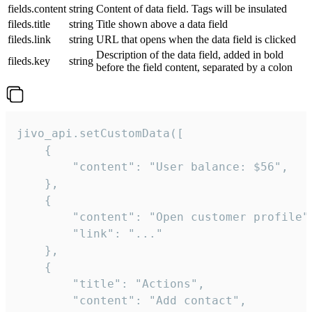
fields.content
string
Content of data field. Tags will be insulated
fileds.title
string
Title shown above a data field
fileds.link
string
URL that opens when the data field is clicked
Description of the data field, added in bold
fileds.key
string
before the field content, separated by a colon
jivo_api.setCustomData([

    {

        "content": "User balance: $56",

    },

    {

        "content": "Open customer profile",
        "link": "..."

    },

    {

        "title": "Actions",

        "content": "Add contact",
