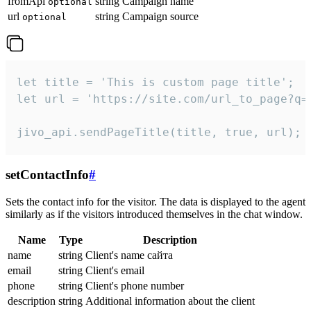
fromApi
string
Campaign name
optional
url
string
Campaign source
optional
let title = 'This is custom page title';

let url = 'https://site.com/url_to_page?q=p
jivo_api.sendPageTitle(title, true, url);
setContactInfo
#
Sets the contact info for the visitor. The data is displayed to the agent
similarly as if the visitors introduced themselves in the chat window.
Name
Type
Description
name
string
Client's name сайта
email
string
Client's email
phone
string
Client's phone number
description
string
Additional information about the client