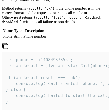
Method returns
if the phone number is in the
{result: 'ok'}
correct format and the request to start the call can be made.
Otherwise it returns
{result: 'fail', reason: 'Callback
with the call failure reason details.
disabled'}
Name
Type
Description
phone
string
Phone number
let phone = '+14084987855';

let apiResult = jivo_api.startCall(phone);

if (apiResult.result === 'ok') {

    console.log('Call started, phone: ', ph
} else {

    console.log('Failed to start the call,
}