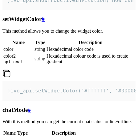
jivo_api.showProactiveInvitation("How can 
setWidgetColor
#
This method allows you to change the widget color.
Name
Type
Description
color
string
Hexadecimal color code
color2
Hexadecimal colour code is used to create
string
gradient
optional
jivo_api.setWidgetColor('#ffffff', '#00000
chatMode
#
With this method you can get the current chat status: online/offline.
Name
Type
Description