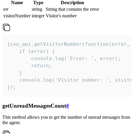
Name
Type
Description
err
string
String that contains the error
visitorNumber
integer
Visitor's number
jivo_api.getVisitorNumber(function(error, v
    if (error) {

        console.log('Error: ', error);

        return;

    }  

    console.log('Visitor number: ', visitor
});
getUnreadMessagesCount
#
This method allows you to get the number of unread messages from
the agent.