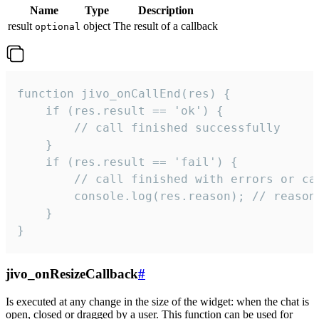
Name
Type
Description
result
object
The result of a callback
optional
function jivo_onCallEnd(res) {

    if (res.result == 'ok') {

        // call finished successfully

    }

    if (res.result == 'fail') {

        // call finished with errors or can
        console.log(res.reason); // reason 
    }

}
jivo_onResizeCallback
#
Is executed at any change in the size of the widget: when the chat is
open, closed or dragged by a user. This function can be used for