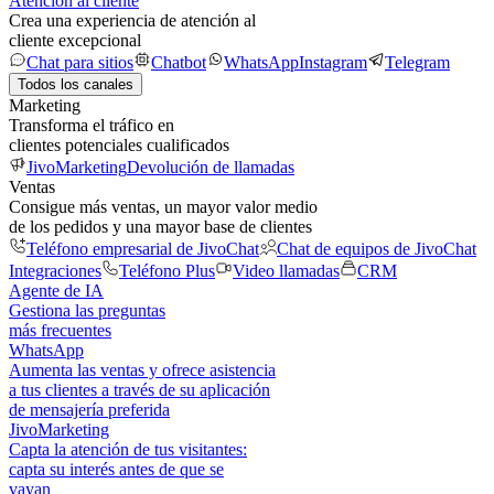
Atención al cliente
Crea una experiencia de atención al
cliente excepcional
Chat para sitios
Chatbot
WhatsApp
Instagram
Telegram
Todos los canales
Marketing
Transforma el tráfico en
clientes potenciales cualificados
JivoMarketing
Devolución de llamadas
Ventas
Consigue más ventas, un mayor valor medio
de los pedidos y una mayor base de clientes
Teléfono empresarial de JivoChat
Chat de equipos de JivoChat
Integraciones
Teléfono Plus
Video llamadas
CRM
Agente de IA
Gestiona las preguntas
más frecuentes
WhatsApp
Aumenta las ventas y ofrece asistencia
a tus clientes a través de su aplicación
de mensajería preferida
JivoMarketing
Capta la atención de tus visitantes:
capta su interés antes de que se
vayan