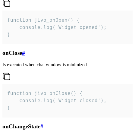
function jivo_onOpen() {

    console.log('Widget opened');

}
onClose
#
Is executed when chat window is minimized.
function jivo_onClose() {

    console.log('Widget closed');

}
onChangeState
#