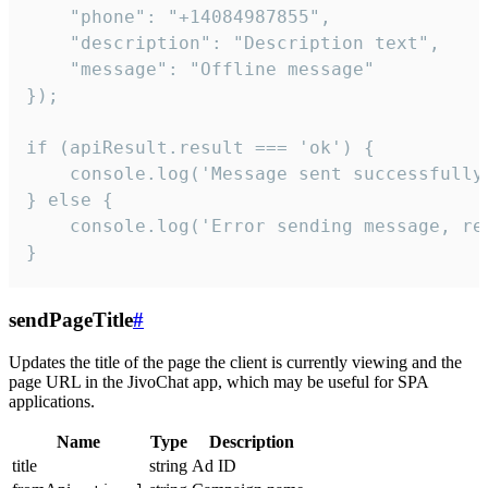
    "phone": "+14084987855",

    "description": "Description text",

    "message": "Offline message"

});

if (apiResult.result === 'ok') {

    console.log('Message sent successfully'
} else {

    console.log('Error sending message, rea
}
sendPageTitle
#
Updates the title of the page the client is currently viewing and the
page URL in the JivoChat app, which may be useful for SPA
applications.
Name
Type
Description
title
string
Ad ID