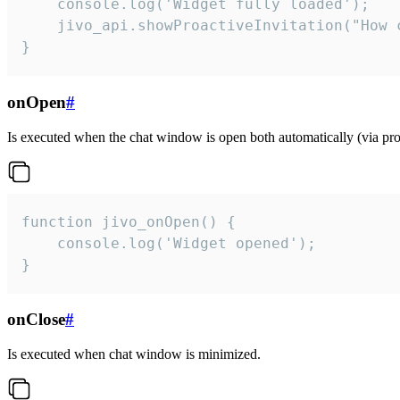
    console.log('Widget fully loaded');

    jivo_api.showProactiveInvitation("How c
}
onOpen
#
Is executed when the chat window is open both automatically (via proa
function jivo_onOpen() {

    console.log('Widget opened');

}
onClose
#
Is executed when chat window is minimized.