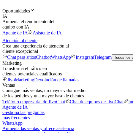
Oportunidades
IA
Aumenta el rendimiento del
equipo con IA
Agente de IA
Asistente de IA
Atención al cliente
Crea una experiencia de atención al
cliente excepcional
Chat para sitios
Chatbot
WhatsApp
Instagram
Telegram
Todos los 
Marketing
Transforma el tráfico en
clientes potenciales cualificados
JivoMarketing
Devolución de llamadas
Ventas
Consigue más ventas, un mayor valor medio
de los pedidos y una mayor base de clientes
Teléfono empresarial de JivoChat
Chat de equipos de JivoChat
In
Agente de IA
Gestiona las preguntas
más frecuentes
WhatsApp
Aumenta las ventas y ofrece asistencia