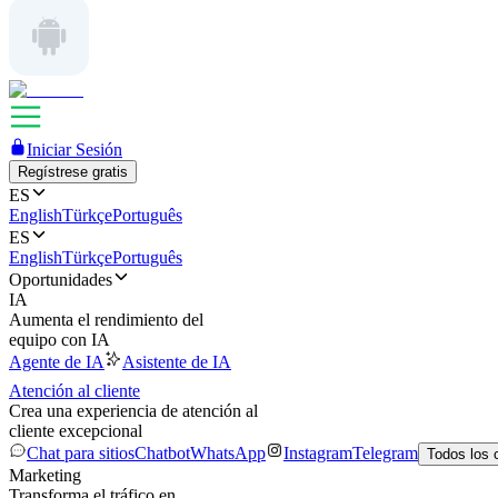
Iniciar Sesión
Regístrese gratis
ES
English
Türkçe
Português
ES
English
Türkçe
Português
Oportunidades
IA
Aumenta el rendimiento del
equipo con IA
Agente de IA
Asistente de IA
Atención al cliente
Crea una experiencia de atención al
cliente excepcional
Chat para sitios
Chatbot
WhatsApp
Instagram
Telegram
Todos los 
Marketing
Transforma el tráfico en