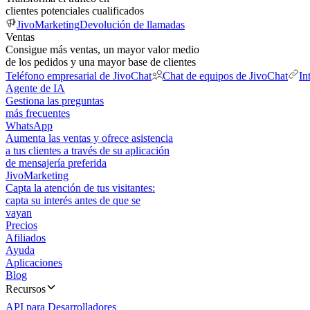
clientes potenciales cualificados
JivoMarketing
Devolución de llamadas
Ventas
Consigue más ventas, un mayor valor medio
de los pedidos y una mayor base de clientes
Teléfono empresarial de JivoChat
Chat de equipos de JivoChat
In
Agente de IA
Gestiona las preguntas
más frecuentes
WhatsApp
Aumenta las ventas y ofrece asistencia
a tus clientes a través de su aplicación
de mensajería preferida
JivoMarketing
Capta la atención de tus visitantes:
capta su interés antes de que se
vayan
Precios
Afiliados
Ayuda
Aplicaciones
Blog
Recursos
API para Desarrolladores