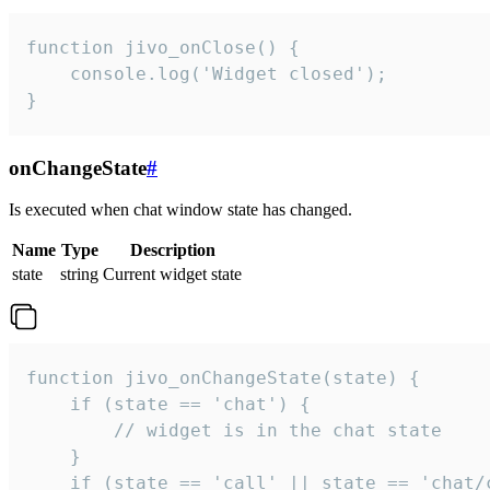
function jivo_onClose() {

    console.log('Widget closed');

}
onChangeState
#
Is executed when chat window state has changed.
Name
Type
Description
state
string
Current widget state
function jivo_onChangeState(state) {

    if (state == 'chat') {

        // widget is in the chat state

    }

    if (state == 'call' || state == 'chat/c