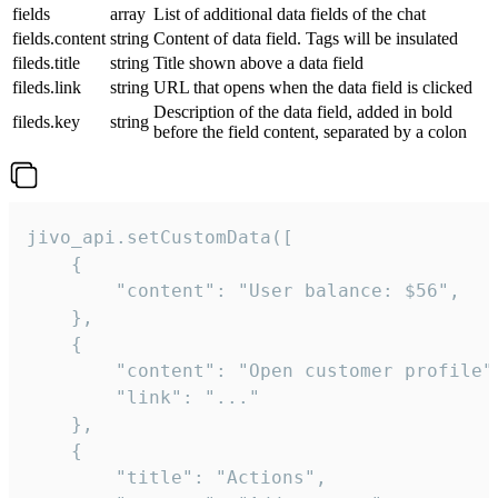
fields
array
List of additional data fields of the chat
fields.content
string
Content of data field. Tags will be insulated
fileds.title
string
Title shown above a data field
fileds.link
string
URL that opens when the data field is clicked
Description of the data field, added in bold
fileds.key
string
before the field content, separated by a colon
jivo_api.setCustomData([

    {

        "content": "User balance: $56",

    },

    {

        "content": "Open customer profile",
        "link": "..."

    },

    {

        "title": "Actions",
