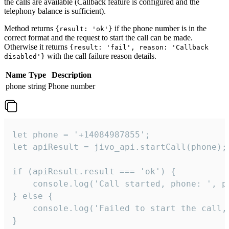
the calls are available (Callback feature is configured and the
telephony balance is sufficient).
Method returns
if the phone number is in the
{result: 'ok'}
correct format and the request to start the call can be made.
Otherwise it returns
{result: 'fail', reason: 'Callback
with the call failure reason details.
disabled'}
Name
Type
Description
phone
string
Phone number
let phone = '+14084987855';

let apiResult = jivo_api.startCall(phone);

if (apiResult.result === 'ok') {

    console.log('Call started, phone: ', ph
} else {

    console.log('Failed to start the call,
}