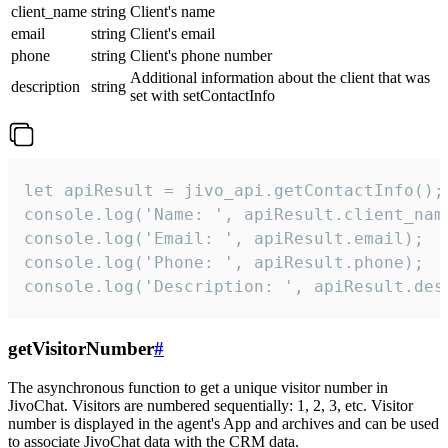
client_name
string
Client's name
email
string
Client's email
phone
string
Client's phone number
Additional information about the client that was
description
string
set with setContactInfo
let apiResult = jivo_api.getContactInfo();

console.log('Name: ', apiResult.client_name
console.log('Email: ', apiResult.email);

console.log('Phone: ', apiResult.phone);

console.log('Description: ', apiResult.des
getVisitorNumber
#
The asynchronous function to get a unique visitor number in
JivoChat. Visitors are numbered sequentially: 1, 2, 3, etc. Visitor
number is displayed in the agent's App and archives and can be used
to associate JivoChat data with the CRM data.