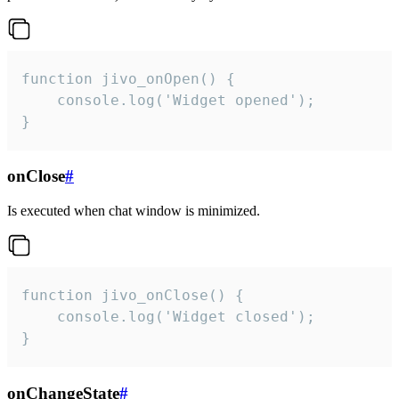
function jivo_onOpen() {

    console.log('Widget opened');

}
onClose
#
Is executed when chat window is minimized.
function jivo_onClose() {

    console.log('Widget closed');

}
onChangeState
#