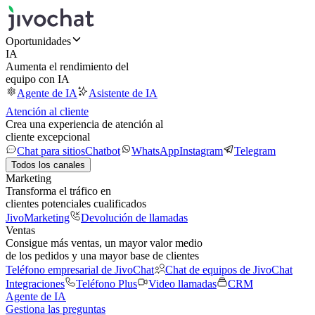
Oportunidades
IA
Aumenta el rendimiento del
equipo con IA
Agente de IA
Asistente de IA
Atención al cliente
Crea una experiencia de atención al
cliente excepcional
Chat para sitios
Chatbot
WhatsApp
Instagram
Telegram
Todos los canales
Marketing
Transforma el tráfico en
clientes potenciales cualificados
JivoMarketing
Devolución de llamadas
Ventas
Consigue más ventas, un mayor valor medio
de los pedidos y una mayor base de clientes
Teléfono empresarial de JivoChat
Chat de equipos de JivoChat
Integraciones
Teléfono Plus
Video llamadas
CRM
Agente de IA
Gestiona las preguntas