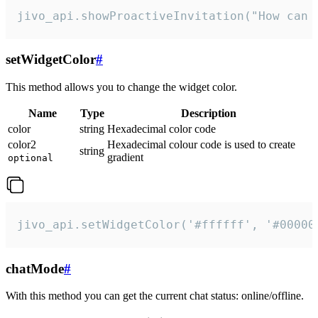
jivo_api.showProactiveInvitation("How can 
setWidgetColor
#
This method allows you to change the widget color.
Name
Type
Description
color
string
Hexadecimal color code
color2
Hexadecimal colour code is used to create
string
gradient
optional
jivo_api.setWidgetColor('#ffffff', '#00000
chatMode
#
With this method you can get the current chat status: online/offline.