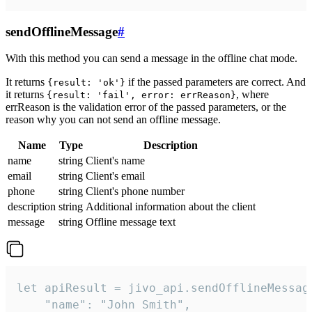
sendOfflineMessage
#
With this method you can send a message in the offline chat mode.
It returns
if the passed parameters are correct. And
{result: 'ok'}
it returns
, where
{result: 'fail', error: errReason}
errReason is the validation error of the passed parameters, or the
reason why you can not send an offline message.
Name
Type
Description
name
string
Client's name
email
string
Client's email
phone
string
Client's phone number
description
string
Additional information about the client
message
string
Offline message text
let apiResult = jivo_api.sendOfflineMessage
    "name": "John Smith",
