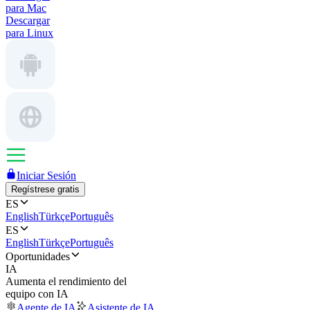
para Mac
Descargar
para Linux
Iniciar Sesión
Regístrese gratis
ES
English
Türkçe
Português
ES
English
Türkçe
Português
Oportunidades
IA
Aumenta el rendimiento del
equipo con IA
Agente de IA
Asistente de IA