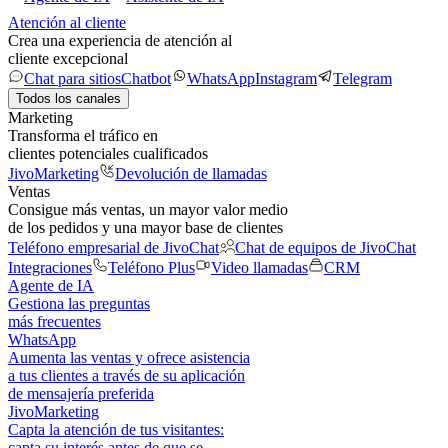
Atención al cliente
Crea una experiencia de atención al
cliente excepcional
Chat para sitios
Chatbot
WhatsApp
Instagram
Telegram
Todos los canales
Marketing
Transforma el tráfico en
clientes potenciales cualificados
JivoMarketing
Devolución de llamadas
Ventas
Consigue más ventas, un mayor valor medio
de los pedidos y una mayor base de clientes
Teléfono empresarial de JivoChat
Chat de equipos de JivoChat
Integraciones
Teléfono Plus
Video llamadas
CRM
Agente de IA
Gestiona las preguntas
más frecuentes
WhatsApp
Aumenta las ventas y ofrece asistencia
a tus clientes a través de su aplicación
de mensajería preferida
JivoMarketing
Capta la atención de tus visitantes:
capta su interés antes de que se