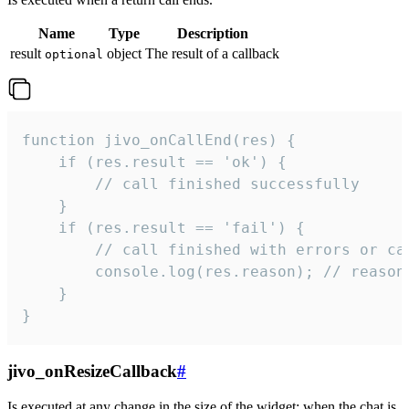
Name
Type
Description
result
object
The result of a callback
optional
function jivo_onCallEnd(res) {

    if (res.result == 'ok') {

        // call finished successfully

    }

    if (res.result == 'fail') {

        // call finished with errors or can
        console.log(res.reason); // reason 
    }

}
jivo_onResizeCallback
#
Is executed at any change in the size of the widget: when the chat is