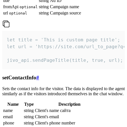
title
string
Ad ID
fromApi
string
Campaign name
optional
url
string
Campaign source
optional
let title = 'This is custom page title';

let url = 'https://site.com/url_to_page?q=p
jivo_api.sendPageTitle(title, true, url);
setContactInfo
#
Sets the contact info for the visitor. The data is displayed to the agent
similarly as if the visitors introduced themselves in the chat window.
Name
Type
Description
name
string
Client's name сайта
email
string
Client's email
phone
string
Client's phone number