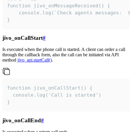
function jivo_onMessageReceived() {

	console.log(`Check agents messages:  ${i++}`)

}
jivo_onCallStart
#
Is executed when the phone call is started. A client can order a call
through the callback form, also the call can be initiated via API
method
jivo_api.startCall()
.
function jivo_onCallStart() {

  console.log('Call is started')

}
jivo_onCallEnd
#
Is executed when a return call ends.