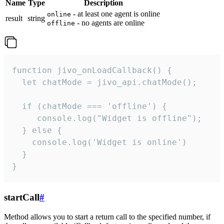
Name
Type
Description
- at least one agent is online
online
result
string
- no agents are online
offline
function jivo_onLoadCallback() {

  let chatMode = jivo_api.chatMode();

  if (chatMode === 'offline') {

     console.log("Widget is offline");

  } else {

    console.log('Widget is online')

  }

}
startCall
#
Method allows you to start a return call to the specified number, if