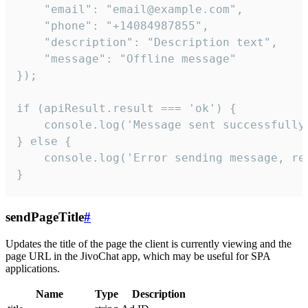
    "email": "email@example.com",

    "phone": "+14084987855",

    "description": "Description text",

    "message": "Offline message"

});

if (apiResult.result === 'ok') {

    console.log('Message sent successfully'
} else {

    console.log('Error sending message, rea
}
sendPageTitle
#
Updates the title of the page the client is currently viewing and the
page URL in the JivoChat app, which may be useful for SPA
applications.
Name
Type
Description