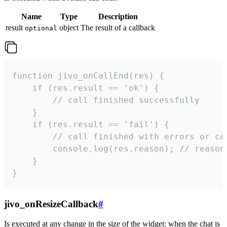
Name
Type
Description
result
object
The result of a callback
optional
function jivo_onCallEnd(res) {

    if (res.result == 'ok') {

        // call finished successfully

    }

    if (res.result == 'fail') {

        // call finished with errors or can
        console.log(res.reason); // reason 
    }

}
jivo_onResizeCallback
#
Is executed at any change in the size of the widget: when the chat is