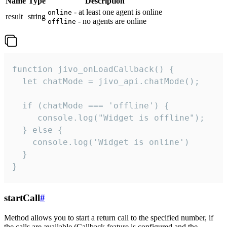
Name
Type
Description
- at least one agent is online
online
result
string
- no agents are online
offline
function jivo_onLoadCallback() {

  let chatMode = jivo_api.chatMode();

  if (chatMode === 'offline') {

     console.log("Widget is offline");

  } else {

    console.log('Widget is online')

  }

}
startCall
#
Method allows you to start a return call to the specified number, if
the calls are available (Callback feature is configured and the