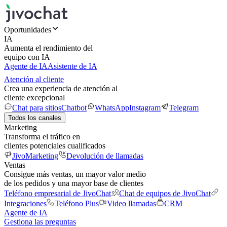
Oportunidades
IA
Aumenta el rendimiento del
equipo con IA
Agente de IA
Asistente de IA
Atención al cliente
Crea una experiencia de atención al
cliente excepcional
Chat para sitios
Chatbot
WhatsApp
Instagram
Telegram
Todos los canales
Marketing
Transforma el tráfico en
clientes potenciales cualificados
JivoMarketing
Devolución de llamadas
Ventas
Consigue más ventas, un mayor valor medio
de los pedidos y una mayor base de clientes
Teléfono empresarial de JivoChat
Chat de equipos de JivoChat
Integraciones
Teléfono Plus
Video llamadas
CRM
Agente de IA
Gestiona las preguntas