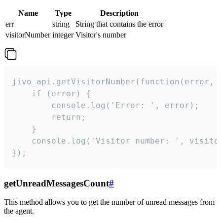
Name
Type
Description
err
string
String that contains the error
visitorNumber
integer
Visitor's number
jivo_api.getVisitorNumber(function(error, v
    if (error) {

        console.log('Error: ', error);

        return;

    }  

    console.log('Visitor number: ', visitor
});
getUnreadMessagesCount
#
This method allows you to get the number of unread messages from
the agent.