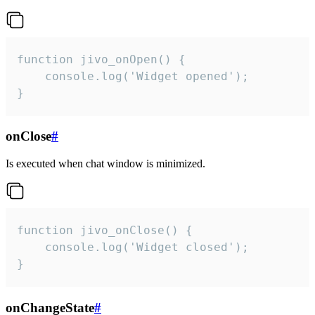
function jivo_onOpen() {

    console.log('Widget opened');

}
onClose
#
Is executed when chat window is minimized.
function jivo_onClose() {

    console.log('Widget closed');

}
onChangeState
#