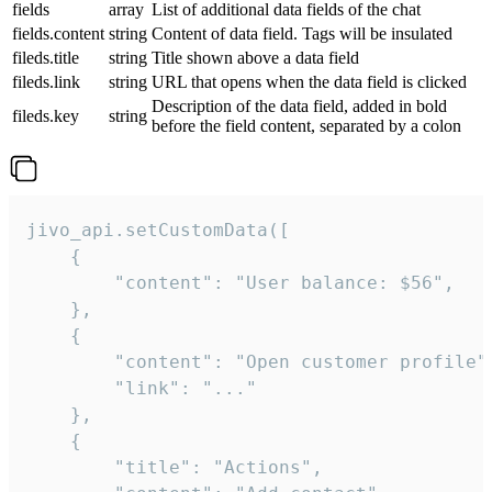
fields
array
List of additional data fields of the chat
fields.content
string
Content of data field. Tags will be insulated
fileds.title
string
Title shown above a data field
fileds.link
string
URL that opens when the data field is clicked
Description of the data field, added in bold
fileds.key
string
before the field content, separated by a colon
jivo_api.setCustomData([

    {

        "content": "User balance: $56",

    },

    {

        "content": "Open customer profile",
        "link": "..."

    },

    {

        "title": "Actions",
