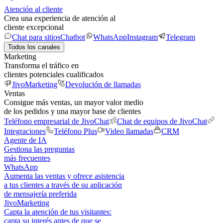
Atención al cliente
Crea una experiencia de atención al
cliente excepcional
Chat para sitios
Chatbot
WhatsApp
Instagram
Telegram
Todos los canales
Marketing
Transforma el tráfico en
clientes potenciales cualificados
JivoMarketing
Devolución de llamadas
Ventas
Consigue más ventas, un mayor valor medio
de los pedidos y una mayor base de clientes
Teléfono empresarial de JivoChat
Chat de equipos de JivoChat
Integraciones
Teléfono Plus
Video llamadas
CRM
Agente de IA
Gestiona las preguntas
más frecuentes
WhatsApp
Aumenta las ventas y ofrece asistencia
a tus clientes a través de su aplicación
de mensajería preferida
JivoMarketing
Capta la atención de tus visitantes:
capta su interés antes de que se