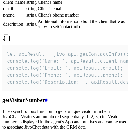
client_name
string
Client's name
email
string
Client's email
phone
string
Client's phone number
Additional information about the client that was
description
string
set with setContactInfo
let apiResult = jivo_api.getContactInfo();

console.log('Name: ', apiResult.client_name
console.log('Email: ', apiResult.email);

console.log('Phone: ', apiResult.phone);

console.log('Description: ', apiResult.des
getVisitorNumber
#
The asynchronous function to get a unique visitor number in
JivoChat. Visitors are numbered sequentially: 1, 2, 3, etc. Visitor
number is displayed in the agent's App and archives and can be used
to associate JivoChat data with the CRM data.