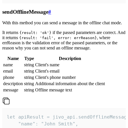
sendOfflineMessage
#
With this method you can send a message in the offline chat mode.
It returns
if the passed parameters are correct. And
{result: 'ok'}
it returns
, where
{result: 'fail', error: errReason}
errReason is the validation error of the passed parameters, or the
reason why you can not send an offline message.
Name
Type
Description
name
string
Client's name
email
string
Client's email
phone
string
Client's phone number
description
string
Additional information about the client
message
string
Offline message text
let apiResult = jivo_api.sendOfflineMessage
    "name": "John Smith",
