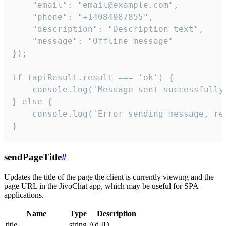
    "email": "email@example.com",

    "phone": "+14084987855",

    "description": "Description text",

    "message": "Offline message"

});

if (apiResult.result === 'ok') {

    console.log('Message sent successfully'
} else {

    console.log('Error sending message, rea
}
sendPageTitle
#
Updates the title of the page the client is currently viewing and the
page URL in the JivoChat app, which may be useful for SPA
applications.
Name
Type
Description
title
string
Ad ID