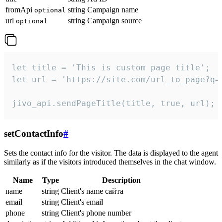
fromApi
string
Campaign name
optional
url
string
Campaign source
optional
let title = 'This is custom page title';

let url = 'https://site.com/url_to_page?q=p
jivo_api.sendPageTitle(title, true, url);
setContactInfo
#
Sets the contact info for the visitor. The data is displayed to the agent
similarly as if the visitors introduced themselves in the chat window.
Name
Type
Description
name
string
Client's name сайта
email
string
Client's email
phone
string
Client's phone number