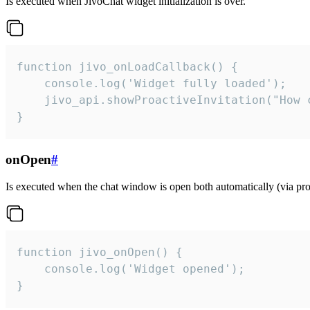
Is executed when JivoChat widget initialization is over.
function jivo_onLoadCallback() {

    console.log('Widget fully loaded');

    jivo_api.showProactiveInvitation("How c
}
onOpen
#
Is executed when the chat window is open both automatically (via proa
function jivo_onOpen() {

    console.log('Widget opened');

}