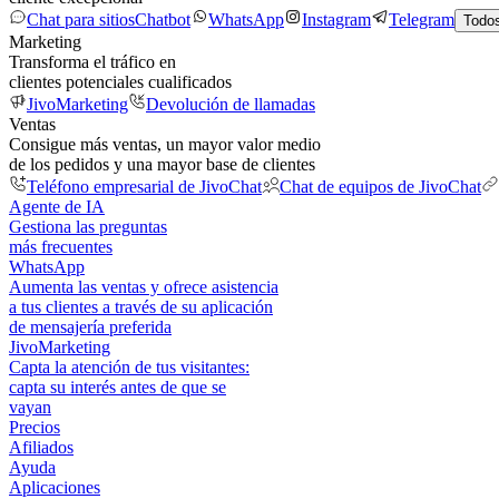
Chat para sitios
Chatbot
WhatsApp
Instagram
Telegram
Todos
Marketing
Transforma el tráfico en
clientes potenciales cualificados
JivoMarketing
Devolución de llamadas
Ventas
Consigue más ventas, un mayor valor medio
de los pedidos y una mayor base de clientes
Teléfono empresarial de JivoChat
Chat de equipos de JivoChat
Agente de IA
Gestiona las preguntas
más frecuentes
WhatsApp
Aumenta las ventas y ofrece asistencia
a tus clientes a través de su aplicación
de mensajería preferida
JivoMarketing
Capta la atención de tus visitantes:
capta su interés antes de que se
vayan
Precios
Afiliados
Ayuda
Aplicaciones