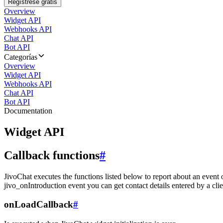
Regístrese gratis
Overview
Widget API
Webhooks API
Chat API
Bot API
Categorías
Overview
Widget API
Webhooks API
Chat API
Bot API
Documentation
Widget API
Callback functions
#
JivoChat executes the functions listed below to report about an event 
jivo_onIntroduction event you can get contact details entered by a clie
onLoadCallback
#