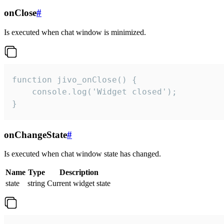
onClose
#
Is executed when chat window is minimized.
function jivo_onClose() {

    console.log('Widget closed');

}
onChangeState
#
Is executed when chat window state has changed.
Name
Type
Description
state
string
Current widget state