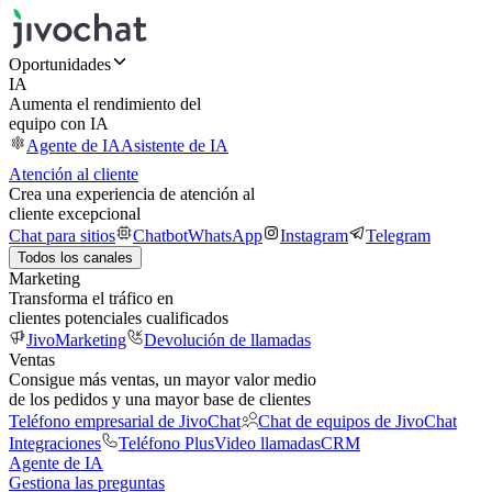
Oportunidades
IA
Aumenta el rendimiento del
equipo con IA
Agente de IA
Asistente de IA
Atención al cliente
Crea una experiencia de atención al
cliente excepcional
Chat para sitios
Chatbot
WhatsApp
Instagram
Telegram
Todos los canales
Marketing
Transforma el tráfico en
clientes potenciales cualificados
JivoMarketing
Devolución de llamadas
Ventas
Consigue más ventas, un mayor valor medio
de los pedidos y una mayor base de clientes
Teléfono empresarial de JivoChat
Chat de equipos de JivoChat
Integraciones
Teléfono Plus
Video llamadas
CRM
Agente de IA
Gestiona las preguntas