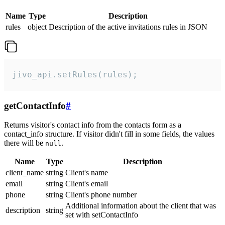
Name
Type
Description
rules
object
Description of the active invitations rules in JSON
jivo_api.setRules(rules);
getContactInfo
#
Returns visitor's contact info from the contacts form as a
contact_info structure. If visitor didn't fill in some fields, the values
there will be
.
null
Name
Type
Description
client_name
string
Client's name
email
string
Client's email
phone
string
Client's phone number
Additional information about the client that was
description
string
set with setContactInfo