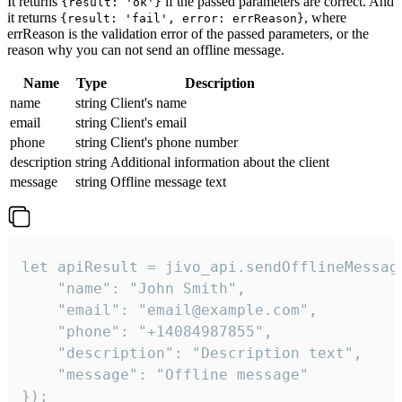
It returns
if the passed parameters are correct. And
{result: 'ok'}
it returns
, where
{result: 'fail', error: errReason}
errReason is the validation error of the passed parameters, or the
reason why you can not send an offline message.
Name
Type
Description
name
string
Client's name
email
string
Client's email
phone
string
Client's phone number
description
string
Additional information about the client
message
string
Offline message text
let apiResult = jivo_api.sendOfflineMessage
    "name": "John Smith",

    "email": "email@example.com",

    "phone": "+14084987855",

    "description": "Description text",

    "message": "Offline message"

});
