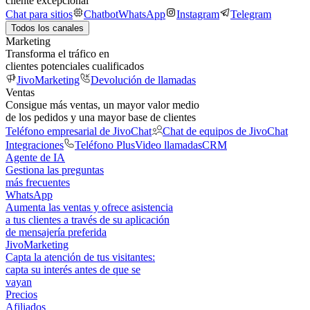
cliente excepcional
Chat para sitios
Chatbot
WhatsApp
Instagram
Telegram
Todos los canales
Marketing
Transforma el tráfico en
clientes potenciales cualificados
JivoMarketing
Devolución de llamadas
Ventas
Consigue más ventas, un mayor valor medio
de los pedidos y una mayor base de clientes
Teléfono empresarial de JivoChat
Chat de equipos de JivoChat
Integraciones
Teléfono Plus
Video llamadas
CRM
Agente de IA
Gestiona las preguntas
más frecuentes
WhatsApp
Aumenta las ventas y ofrece asistencia
a tus clientes a través de su aplicación
de mensajería preferida
JivoMarketing
Capta la atención de tus visitantes:
capta su interés antes de que se
vayan
Precios
Afiliados