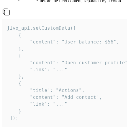
before the field content, separated by a colon
jivo_api.setCustomData([

    {

        "content": "User balance: $56",

    },

    {

        "content": "Open customer profile",
        "link": "..."

    },

    {

        "title": "Actions",

        "content": "Add contact",

        "link": "..."

    }

 ]);