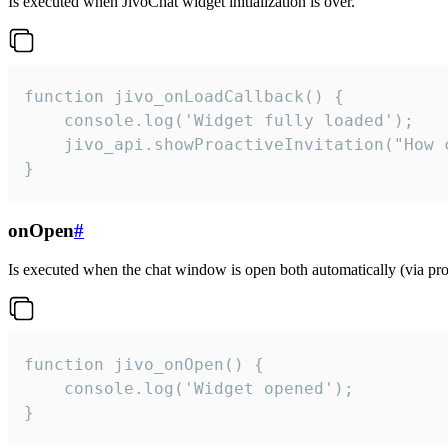
Is executed when JivoChat widget initialization is over.
function jivo_onLoadCallback() {

    console.log('Widget fully loaded');

    jivo_api.showProactiveInvitation("How c
}
onOpen
#
Is executed when the chat window is open both automatically (via proa
function jivo_onOpen() {

    console.log('Widget opened');

}