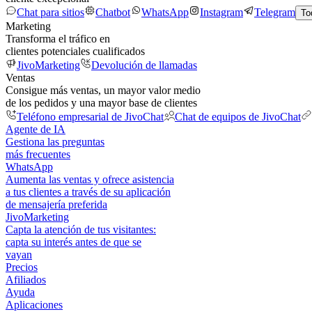
Chat para sitios
Chatbot
WhatsApp
Instagram
Telegram
To
Marketing
Transforma el tráfico en
clientes potenciales cualificados
JivoMarketing
Devolución de llamadas
Ventas
Consigue más ventas, un mayor valor medio
de los pedidos y una mayor base de clientes
Teléfono empresarial de JivoChat
Chat de equipos de JivoChat
Agente de IA
Gestiona las preguntas
más frecuentes
WhatsApp
Aumenta las ventas y ofrece asistencia
a tus clientes a través de su aplicación
de mensajería preferida
JivoMarketing
Capta la atención de tus visitantes:
capta su interés antes de que se
vayan
Precios
Afiliados
Ayuda
Aplicaciones