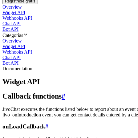
Regístrese gratis
Overview
Widget API
Webhooks API
Chat API
Bot API
Categorías
Overview
Widget API
Webhooks API
Chat API
Bot API
Documentation
Widget API
Callback functions
#
JivoChat executes the functions listed below to report about an event 
jivo_onIntroduction event you can get contact details entered by a clie
onLoadCallback
#