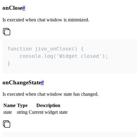
onClose
#
Is executed when chat window is minimized.
function jivo_onClose() {

    console.log('Widget closed');

}
onChangeState
#
Is executed when chat window state has changed.
Name
Type
Description
state
string
Current widget state