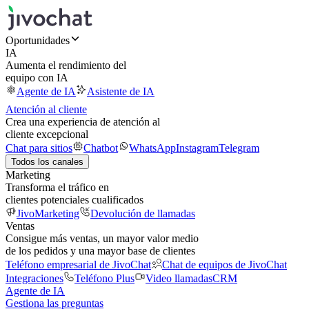
Oportunidades
IA
Aumenta el rendimiento del
equipo con IA
Agente de IA
Asistente de IA
Atención al cliente
Crea una experiencia de atención al
cliente excepcional
Chat para sitios
Chatbot
WhatsApp
Instagram
Telegram
Todos los canales
Marketing
Transforma el tráfico en
clientes potenciales cualificados
JivoMarketing
Devolución de llamadas
Ventas
Consigue más ventas, un mayor valor medio
de los pedidos y una mayor base de clientes
Teléfono empresarial de JivoChat
Chat de equipos de JivoChat
Integraciones
Teléfono Plus
Video llamadas
CRM
Agente de IA
Gestiona las preguntas