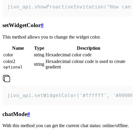
jivo_api.showProactiveInvitation("How can 
setWidgetColor
#
This method allows you to change the widget color.
Name
Type
Description
color
string
Hexadecimal color code
color2
Hexadecimal colour code is used to create
string
gradient
optional
jivo_api.setWidgetColor('#ffffff', '#00000
chatMode
#
With this method you can get the current chat status: online/offline.