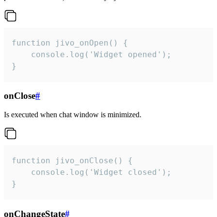
function jivo_onOpen() {

    console.log('Widget opened');

}
onClose
#
Is executed when chat window is minimized.
function jivo_onClose() {

    console.log('Widget closed');

}
onChangeState
#