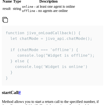
Name
Type
Description
- at least one agent is online
online
result
string
- no agents are online
offline
function jivo_onLoadCallback() {

  let chatMode = jivo_api.chatMode();

  if (chatMode === 'offline') {

     console.log("Widget is offline");

  } else {

    console.log('Widget is online')

  }

}
startCall
#
Method allows you to start a return call to the specified number, if