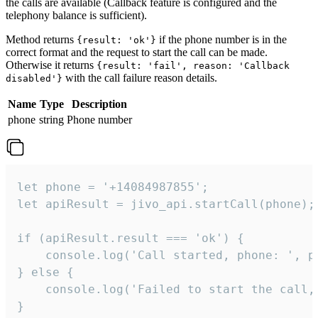
the calls are available (Callback feature is configured and the
telephony balance is sufficient).
Method returns
if the phone number is in the
{result: 'ok'}
correct format and the request to start the call can be made.
Otherwise it returns
{result: 'fail', reason: 'Callback
with the call failure reason details.
disabled'}
Name
Type
Description
phone
string
Phone number
let phone = '+14084987855';

let apiResult = jivo_api.startCall(phone);

if (apiResult.result === 'ok') {

    console.log('Call started, phone: ', ph
} else {

    console.log('Failed to start the call,
}