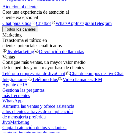
Atención al cliente
Crea una experiencia de atención al
cliente excepcional
Chat para sitios
Chatbot
WhatsApp
Instagram
Telegram
Todos los canales
Marketing
Transforma el tráfico en
clientes potenciales cualificados
JivoMarketing
Devolución de llamadas
Ventas
Consigue más ventas, un mayor valor medio
de los pedidos y una mayor base de clientes
Teléfono empresarial de JivoChat
Chat de equipos de JivoChat
Integraciones
Teléfono Plus
Video llamadas
CRM
Agente de IA
Gestiona las preguntas
más frecuentes
WhatsApp
Aumenta las ventas y ofrece asistencia
a tus clientes a través de su aplicación
de mensajería preferida
JivoMarketing
Capta la atención de tus visitantes:
capta su interés antes de que se