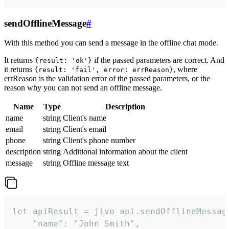
sendOfflineMessage
#
With this method you can send a message in the offline chat mode.
It returns
if the passed parameters are correct. And
{result: 'ok'}
it returns
, where
{result: 'fail', error: errReason}
errReason is the validation error of the passed parameters, or the
reason why you can not send an offline message.
Name
Type
Description
name
string
Client's name
email
string
Client's email
phone
string
Client's phone number
description
string
Additional information about the client
message
string
Offline message text
let apiResult = jivo_api.sendOfflineMessage
    "name": "John Smith",
