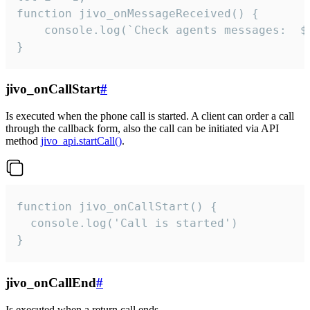
function jivo_onMessageReceived() {

	console.log(`Check agents messages:  ${i++}`)

}
jivo_onCallStart
#
Is executed when the phone call is started. A client can order a call
through the callback form, also the call can be initiated via API
method
jivo_api.startCall()
.
function jivo_onCallStart() {

  console.log('Call is started')

}
jivo_onCallEnd
#
Is executed when a return call ends.