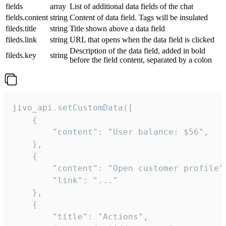
fields
array
List of additional data fields of the chat
fields.content
string
Content of data field. Tags will be insulated
fileds.title
string
Title shown above a data field
fileds.link
string
URL that opens when the data field is clicked
Description of the data field, added in bold
fileds.key
string
before the field content, separated by a colon
jivo_api.setCustomData([

    {

        "content": "User balance: $56",

    },

    {

        "content": "Open customer profile",
        "link": "..."

    },

    {

        "title": "Actions",
