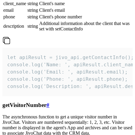
client_name
string
Client's name
email
string
Client's email
phone
string
Client's phone number
Additional information about the client that was
description
string
set with setContactInfo
let apiResult = jivo_api.getContactInfo();

console.log('Name: ', apiResult.client_name
console.log('Email: ', apiResult.email);

console.log('Phone: ', apiResult.phone);

console.log('Description: ', apiResult.des
getVisitorNumber
#
The asynchronous function to get a unique visitor number in
JivoChat. Visitors are numbered sequentially: 1, 2, 3, etc. Visitor
number is displayed in the agent's App and archives and can be used
to associate JivoChat data with the CRM data.