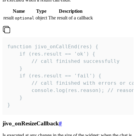
Name
Type
Description
result
object
The result of a callback
optional
function jivo_onCallEnd(res) {

    if (res.result == 'ok') {

        // call finished successfully

    }

    if (res.result == 'fail') {

        // call finished with errors or can
        console.log(res.reason); // reason 
    }

}
jivo_onResizeCallback
#
Is executed at any change in the size of the widget: when the chat is