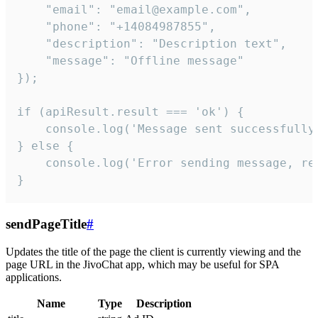
    "email": "email@example.com",

    "phone": "+14084987855",

    "description": "Description text",

    "message": "Offline message"

});

if (apiResult.result === 'ok') {

    console.log('Message sent successfully'
} else {

    console.log('Error sending message, rea
}
sendPageTitle
#
Updates the title of the page the client is currently viewing and the
page URL in the JivoChat app, which may be useful for SPA
applications.
Name
Type
Description