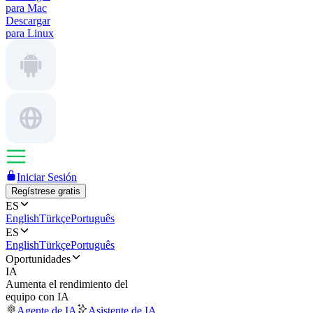
para Mac
Descargar
para Linux
Iniciar Sesión
Regístrese gratis
ES
English
Türkçe
Português
ES
English
Türkçe
Português
Oportunidades
IA
Aumenta el rendimiento del
equipo con IA
Agente de IA
Asistente de IA