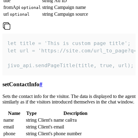
title
string
Ad ID
fromApi
string
Campaign name
optional
url
string
Campaign source
optional
let title = 'This is custom page title';

let url = 'https://site.com/url_to_page?q=p
jivo_api.sendPageTitle(title, true, url);
setContactInfo
#
Sets the contact info for the visitor. The data is displayed to the agent
similarly as if the visitors introduced themselves in the chat window.
Name
Type
Description
name
string
Client's name сайта
email
string
Client's email
phone
string
Client's phone number