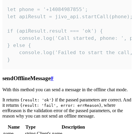
let phone = '+14084987855';

let apiResult = jivo_api.startCall(phone);

if (apiResult.result === 'ok') {

    console.log('Call started, phone: ', ph
} else {

    console.log('Failed to start the call,
}
sendOfflineMessage
#
With this method you can send a message in the offline chat mode.
It returns
if the passed parameters are correct. And
{result: 'ok'}
it returns
, where
{result: 'fail', error: errReason}
errReason is the validation error of the passed parameters, or the
reason why you can not send an offline message.
Name
Type
Description
name
string
Client's name