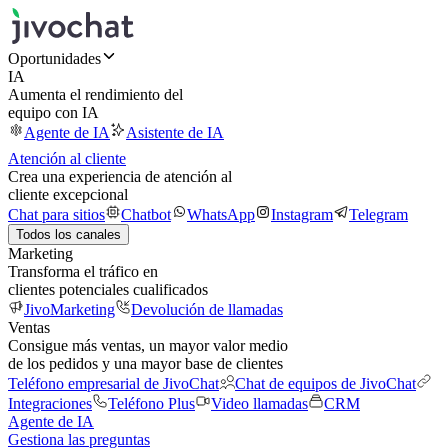
Oportunidades
IA
Aumenta el rendimiento del
equipo con IA
Agente de IA
Asistente de IA
Atención al cliente
Crea una experiencia de atención al
cliente excepcional
Chat para sitios
Chatbot
WhatsApp
Instagram
Telegram
Todos los canales
Marketing
Transforma el tráfico en
clientes potenciales cualificados
JivoMarketing
Devolución de llamadas
Ventas
Consigue más ventas, un mayor valor medio
de los pedidos y una mayor base de clientes
Teléfono empresarial de JivoChat
Chat de equipos de JivoChat
Integraciones
Teléfono Plus
Video llamadas
CRM
Agente de IA
Gestiona las preguntas