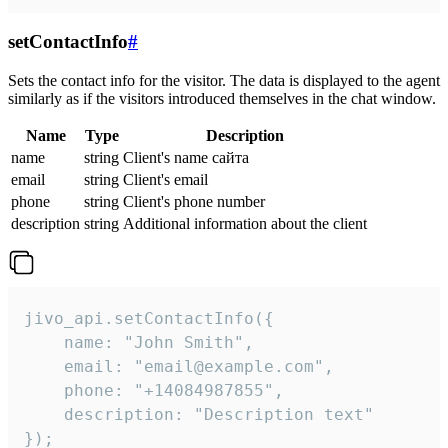
setContactInfo
#
Sets the contact info for the visitor. The data is displayed to the agent
similarly as if the visitors introduced themselves in the chat window.
Name
Type
Description
name
string
Client's name сайта
email
string
Client's email
phone
string
Client's phone number
description
string
Additional information about the client
jivo_api.setContactInfo({

    name: "John Smith",

    email: "email@example.com",

    phone: "+14084987855",

    description: "Description text"

});