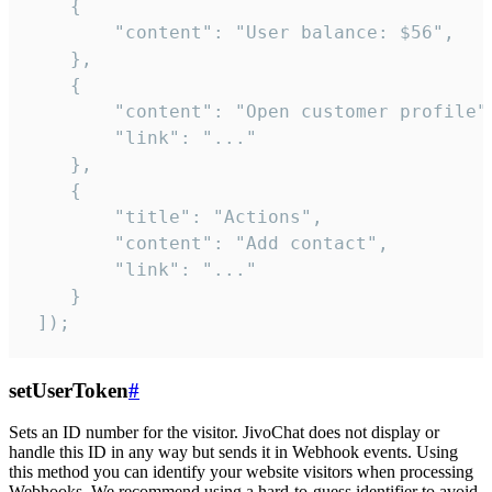
    {

        "content": "User balance: $56",

    },

    {

        "content": "Open customer profile",
        "link": "..."

    },

    {

        "title": "Actions",

        "content": "Add contact",

        "link": "..."

    }

 ]);
setUserToken
#
Sets an ID number for the visitor. JivoChat does not display or
handle this ID in any way but sends it in Webhook events. Using
this method you can identify your website visitors when processing
Webhooks. We recommend using a hard-to-guess identifier to avoid