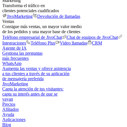
Marketing
Transforma el tráfico en
clientes potenciales cualificados
JivoMarketing
Devolución de llamadas
Ventas
Consigue más ventas, un mayor valor medio
de los pedidos y una mayor base de clientes
Teléfono empresarial de JivoChat
Chat de equipos de JivoChat
Integraciones
Teléfono Plus
Video llamadas
CRM
Agente de IA
Gestiona las preguntas
más frecuentes
WhatsApp
Aumenta las ventas y ofrece asistencia
a tus clientes a través de su aplicación
de mensajería preferida
JivoMarketing
Capta la atención de tus visitantes:
capta su interés antes de que se
vayan
Precios
Afiliados
Ayuda
Aplicaciones
Blog