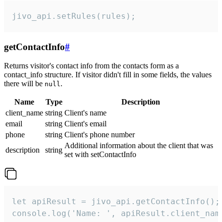
jivo_api.setRules(rules);
getContactInfo
#
Returns visitor's contact info from the contacts form as a
contact_info structure. If visitor didn't fill in some fields, the values
there will be
.
null
Name
Type
Description
client_name
string
Client's name
email
string
Client's email
phone
string
Client's phone number
Additional information about the client that was
description
string
set with setContactInfo
let apiResult = jivo_api.getContactInfo();

console.log('Name: ', apiResult.client_name