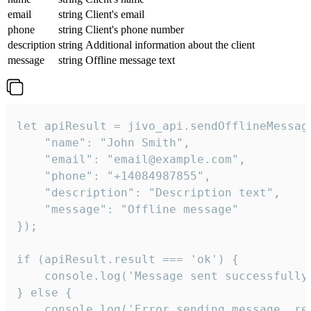
email
string
Client's email
phone
string
Client's phone number
description
string
Additional information about the client
message
string
Offline message text
let apiResult = jivo_api.sendOfflineMessage
    "name": "John Smith",

    "email": "email@example.com",

    "phone": "+14084987855",

    "description": "Description text",

    "message": "Offline message"

});

if (apiResult.result === 'ok') {

    console.log('Message sent successfully'
} else {

    console.log('Error sending message, rea