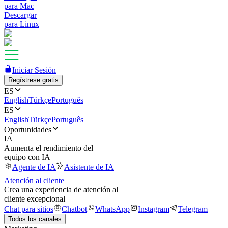
para Mac
Descargar
para Linux
Iniciar Sesión
Regístrese gratis
ES
English
Türkçe
Português
ES
English
Türkçe
Português
Oportunidades
IA
Aumenta el rendimiento del
equipo con IA
Agente de IA
Asistente de IA
Atención al cliente
Crea una experiencia de atención al
cliente excepcional
Chat para sitios
Chatbot
WhatsApp
Instagram
Telegram
Todos los canales