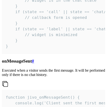
        // widget is in the chat state

    }

    if (state == 'call' || state == 'chat/c
        // callback form is opened

    }

    if (state == 'label' || state == 'chat/
        // widget is minimized

    }

}
onMessageSent
#
Executed when a visitor sends the first message. It will be performed
only if there is no chat history.
function jivo_onMessageSent() {

    console.log('Client sent the first mess