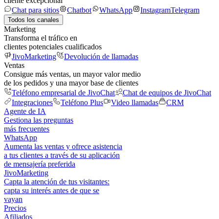
cliente excepcional
Chat para sitios
Chatbot
WhatsApp
Instagram
Telegram
Todos los canales
Marketing
Transforma el tráfico en
clientes potenciales cualificados
JivoMarketing
Devolución de llamadas
Ventas
Consigue más ventas, un mayor valor medio
de los pedidos y una mayor base de clientes
Teléfono empresarial de JivoChat
Chat de equipos de JivoChat
Integraciones
Teléfono Plus
Video llamadas
CRM
Agente de IA
Gestiona las preguntas
más frecuentes
WhatsApp
Aumenta las ventas y ofrece asistencia
a tus clientes a través de su aplicación
de mensajería preferida
JivoMarketing
Capta la atención de tus visitantes:
capta su interés antes de que se
vayan
Precios
Afiliados