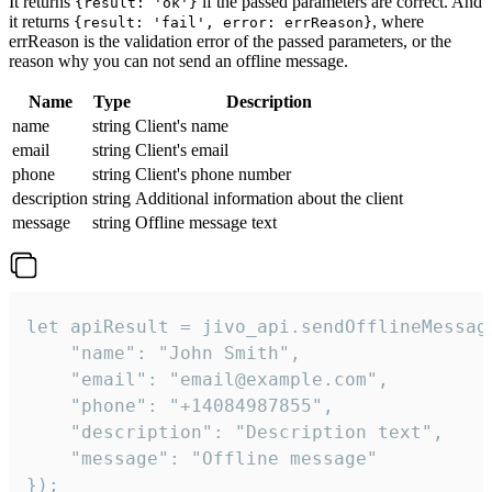
It returns
if the passed parameters are correct. And
{result: 'ok'}
it returns
, where
{result: 'fail', error: errReason}
errReason is the validation error of the passed parameters, or the
reason why you can not send an offline message.
Name
Type
Description
name
string
Client's name
email
string
Client's email
phone
string
Client's phone number
description
string
Additional information about the client
message
string
Offline message text
let apiResult = jivo_api.sendOfflineMessage
    "name": "John Smith",

    "email": "email@example.com",

    "phone": "+14084987855",

    "description": "Description text",

    "message": "Offline message"

});
