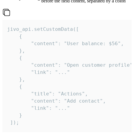
before the field content, separated by a colon
jivo_api.setCustomData([

    {

        "content": "User balance: $56",

    },

    {

        "content": "Open customer profile",
        "link": "..."

    },

    {

        "title": "Actions",

        "content": "Add contact",

        "link": "..."

    }

 ]);