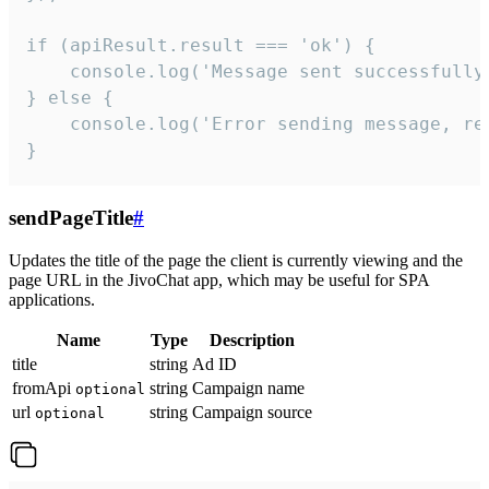
if (apiResult.result === 'ok') {

    console.log('Message sent successfully'
} else {

    console.log('Error sending message, rea
}
sendPageTitle
#
Updates the title of the page the client is currently viewing and the
page URL in the JivoChat app, which may be useful for SPA
applications.
Name
Type
Description
title
string
Ad ID
fromApi
string
Campaign name
optional
url
string
Campaign source
optional