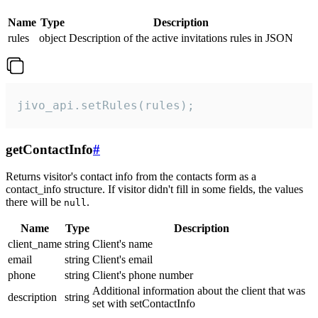
Name
Type
Description
rules
object
Description of the active invitations rules in JSON
jivo_api.setRules(rules);
getContactInfo
#
Returns visitor's contact info from the contacts form as a
contact_info structure. If visitor didn't fill in some fields, the values
there will be
.
null
Name
Type
Description
client_name
string
Client's name
email
string
Client's email
phone
string
Client's phone number
Additional information about the client that was
description
string
set with setContactInfo