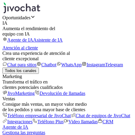
Oportunidades
IA
Aumenta el rendimiento del
equipo con IA
Agente de IA
Asistente de IA
Atención al cliente
Crea una experiencia de atención al
cliente excepcional
Chat para sitios
Chatbot
WhatsApp
Instagram
Telegram
Todos los canales
Marketing
Transforma el tráfico en
clientes potenciales cualificados
JivoMarketing
Devolución de llamadas
Ventas
Consigue más ventas, un mayor valor medio
de los pedidos y una mayor base de clientes
Teléfono empresarial de JivoChat
Chat de equipos de JivoChat
Integraciones
Teléfono Plus
Video llamadas
CRM
Agente de IA
Gestiona las preguntas