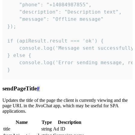
    "phone": "+14084987855",

    "description": "Description text",

    "message": "Offline message"

});

if (apiResult.result === 'ok') {

    console.log('Message sent successfully'
} else {

    console.log('Error sending message, rea
}
sendPageTitle
#
Updates the title of the page the client is currently viewing and the
page URL in the JivoChat app, which may be useful for SPA
applications.
Name
Type
Description
title
string
Ad ID