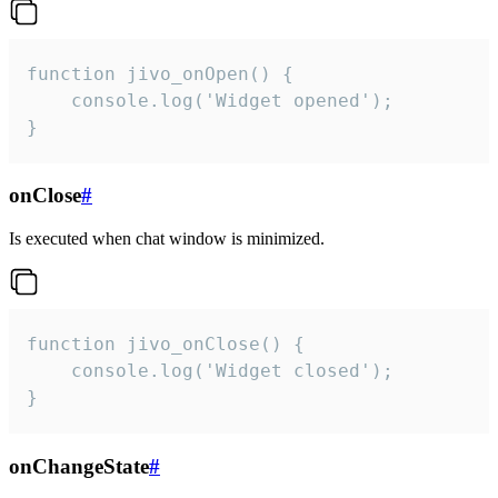
function jivo_onOpen() {

    console.log('Widget opened');

}
onClose
#
Is executed when chat window is minimized.
function jivo_onClose() {

    console.log('Widget closed');

}
onChangeState
#