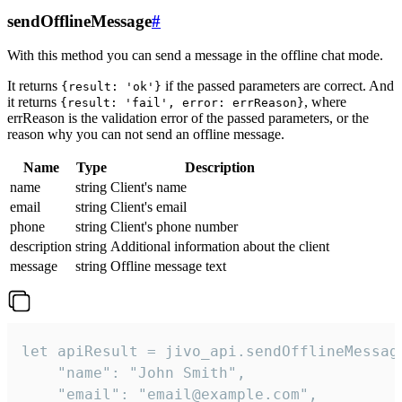
sendOfflineMessage
#
With this method you can send a message in the offline chat mode.
It returns
if the passed parameters are correct. And
{result: 'ok'}
it returns
, where
{result: 'fail', error: errReason}
errReason is the validation error of the passed parameters, or the
reason why you can not send an offline message.
Name
Type
Description
name
string
Client's name
email
string
Client's email
phone
string
Client's phone number
description
string
Additional information about the client
message
string
Offline message text
let apiResult = jivo_api.sendOfflineMessage
    "name": "John Smith",

    "email": "email@example.com",
