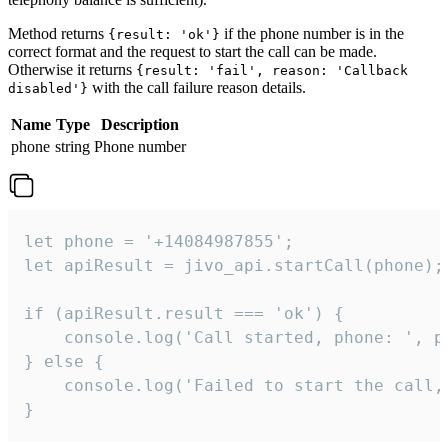
Method returns
if the phone number is in the
{result: 'ok'}
correct format and the request to start the call can be made.
Otherwise it returns
{result: 'fail', reason: 'Callback
with the call failure reason details.
disabled'}
Name
Type
Description
phone
string
Phone number
let phone = '+14084987855';

let apiResult = jivo_api.startCall(phone);

if (apiResult.result === 'ok') {

    console.log('Call started, phone: ', ph
} else {

    console.log('Failed to start the call,
}