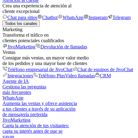
Atención al cliente
Crea una experiencia de atención al
cliente excepcional
Chat para sitios
Chatbot
WhatsApp
Instagram
Telegram
Todos los canales
Marketing
Transforma el tráfico en
clientes potenciales cualificados
JivoMarketing
Devolución de llamadas
Ventas
Consigue más ventas, un mayor valor medio
de los pedidos y una mayor base de clientes
Teléfono empresarial de JivoChat
Chat de equipos de JivoChat
Integraciones
Teléfono Plus
Video llamadas
CRM
Agente de IA
Gestiona las preguntas
más frecuentes
WhatsApp
Aumenta las ventas y ofrece asistencia
a tus clientes a través de su aplicación
de mensajería preferida
JivoMarketing
Capta la atención de tus visitantes:
capta su interés antes de que se
vayan