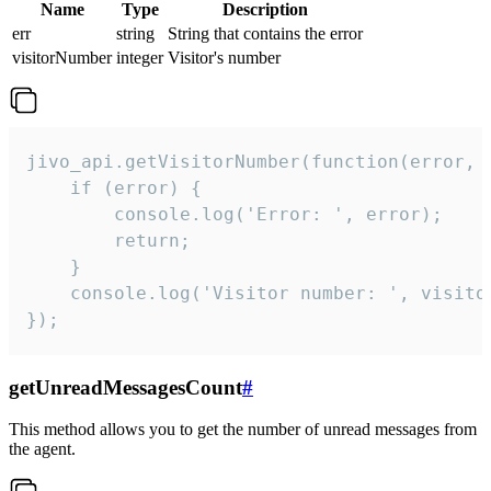
Name
Type
Description
err
string
String that contains the error
visitorNumber
integer
Visitor's number
jivo_api.getVisitorNumber(function(error, v
    if (error) {

        console.log('Error: ', error);

        return;

    }  

    console.log('Visitor number: ', visitor
});
getUnreadMessagesCount
#
This method allows you to get the number of unread messages from
the agent.