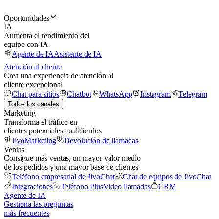
Oportunidades
IA
Aumenta el rendimiento del
equipo con IA
Agente de IA
Asistente de IA
Atención al cliente
Crea una experiencia de atención al
cliente excepcional
Chat para sitios
Chatbot
WhatsApp
Instagram
Telegram
Todos los canales
Marketing
Transforma el tráfico en
clientes potenciales cualificados
JivoMarketing
Devolución de llamadas
Ventas
Consigue más ventas, un mayor valor medio
de los pedidos y una mayor base de clientes
Teléfono empresarial de JivoChat
Chat de equipos de JivoChat
Integraciones
Teléfono Plus
Video llamadas
CRM
Agente de IA
Gestiona las preguntas
más frecuentes