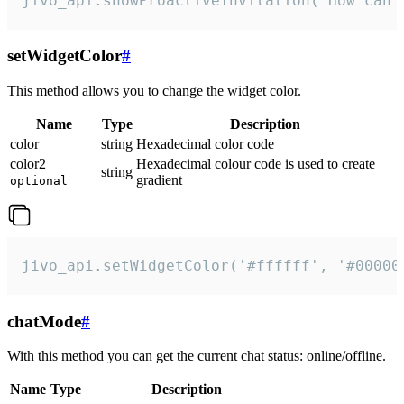
jivo_api.showProactiveInvitation("How can 
setWidgetColor
#
This method allows you to change the widget color.
Name
Type
Description
color
string
Hexadecimal color code
color2
Hexadecimal colour code is used to create
string
gradient
optional
jivo_api.setWidgetColor('#ffffff', '#00000
chatMode
#
With this method you can get the current chat status: online/offline.
Name
Type
Description