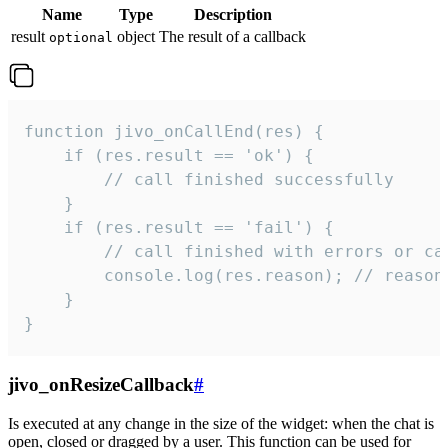
Name
Type
Description
result
object
The result of a callback
optional
function jivo_onCallEnd(res) {

    if (res.result == 'ok') {

        // call finished successfully

    }

    if (res.result == 'fail') {

        // call finished with errors or can
        console.log(res.reason); // reason 
    }

}
jivo_onResizeCallback
#
Is executed at any change in the size of the widget: when the chat is
open, closed or dragged by a user. This function can be used for