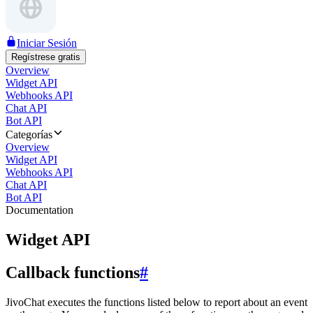
Iniciar Sesión
Regístrese gratis
Overview
Widget API
Webhooks API
Chat API
Bot API
Categorías
Overview
Widget API
Webhooks API
Chat API
Bot API
Documentation
Widget API
Callback functions
#
JivoChat executes the functions listed below to report about an event