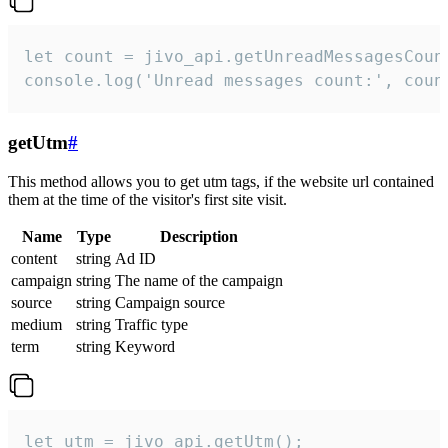
let count = jivo_api.getUnreadMessagesCount
console.log('Unread messages count:', coun
getUtm
#
This method allows you to get utm tags, if the website url contained
them at the time of the visitor's first site visit.
Name
Type
Description
content
string
Ad ID
campaign
string
The name of the campaign
source
string
Campaign source
medium
string
Traffic type
term
string
Keyword
let utm = jivo_api.getUtm();
