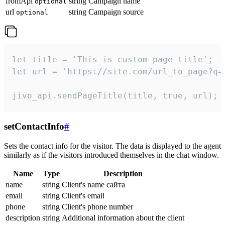
fromApi
string
Campaign name
optional
url
string
Campaign source
optional
let title = 'This is custom page title';

let url = 'https://site.com/url_to_page?q=p
jivo_api.sendPageTitle(title, true, url);
setContactInfo
#
Sets the contact info for the visitor. The data is displayed to the agent
similarly as if the visitors introduced themselves in the chat window.
Name
Type
Description
name
string
Client's name сайта
email
string
Client's email
phone
string
Client's phone number
description
string
Additional information about the client