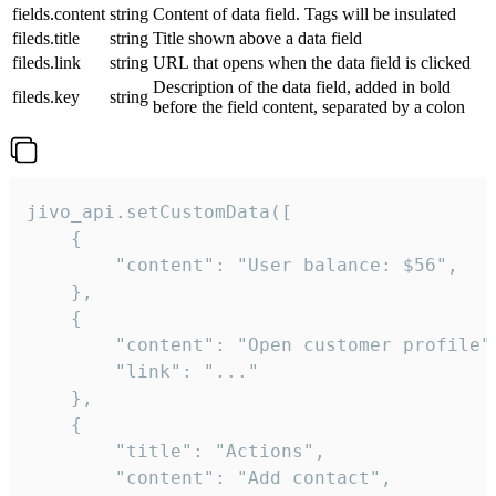
fields.content
string
Content of data field. Tags will be insulated
fileds.title
string
Title shown above a data field
fileds.link
string
URL that opens when the data field is clicked
Description of the data field, added in bold
fileds.key
string
before the field content, separated by a colon
jivo_api.setCustomData([

    {

        "content": "User balance: $56",

    },

    {

        "content": "Open customer profile",
        "link": "..."

    },

    {

        "title": "Actions",

        "content": "Add contact",
