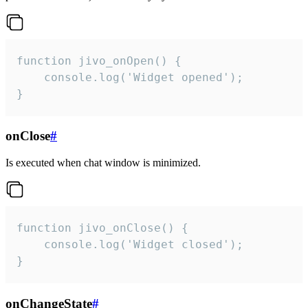
function jivo_onOpen() {

    console.log('Widget opened');

}
onClose
#
Is executed when chat window is minimized.
function jivo_onClose() {

    console.log('Widget closed');

}
onChangeState
#