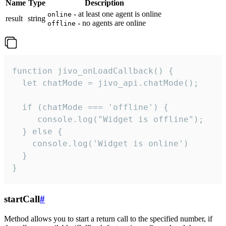
Name
Type
Description
- at least one agent is online
online
result
string
- no agents are online
offline
function jivo_onLoadCallback() {

  let chatMode = jivo_api.chatMode();

  if (chatMode === 'offline') {

     console.log("Widget is offline");

  } else {

    console.log('Widget is online')

  }

}
startCall
#
Method allows you to start a return call to the specified number, if