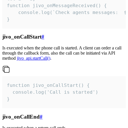
function jivo_onMessageReceived() {

	console.log(`Check agents messages:  ${i++}`)

}
jivo_onCallStart
#
Is executed when the phone call is started. A client can order a call
through the callback form, also the call can be initiated via API
method
jivo_api.startCall()
.
function jivo_onCallStart() {

  console.log('Call is started')

}
jivo_onCallEnd
#
Is executed when a return call ends.