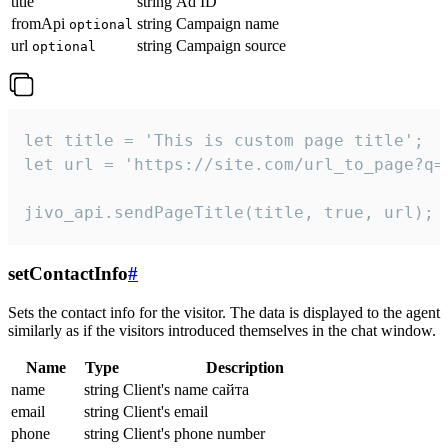
title
string
Ad ID
fromApi
string
Campaign name
optional
url
string
Campaign source
optional
let title = 'This is custom page title';

let url = 'https://site.com/url_to_page?q=p
jivo_api.sendPageTitle(title, true, url);
setContactInfo
#
Sets the contact info for the visitor. The data is displayed to the agent
similarly as if the visitors introduced themselves in the chat window.
Name
Type
Description
name
string
Client's name сайта
email
string
Client's email
phone
string
Client's phone number