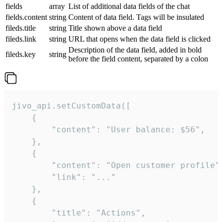
fields
array
List of additional data fields of the chat
fields.content
string
Content of data field. Tags will be insulated
fileds.title
string
Title shown above a data field
fileds.link
string
URL that opens when the data field is clicked
Description of the data field, added in bold
fileds.key
string
before the field content, separated by a colon
jivo_api.setCustomData([

    {

        "content": "User balance: $56",

    },

    {

        "content": "Open customer profile",
        "link": "..."

    },

    {

        "title": "Actions",
