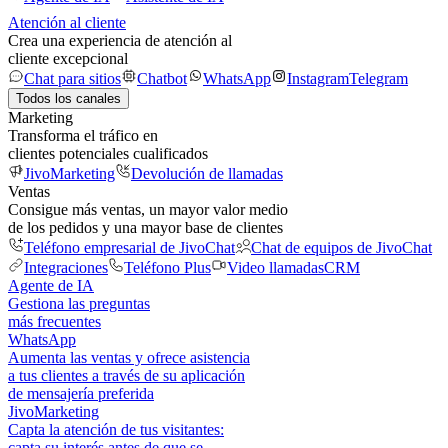
Atención al cliente
Crea una experiencia de atención al
cliente excepcional
Chat para sitios
Chatbot
WhatsApp
Instagram
Telegram
Todos los canales
Marketing
Transforma el tráfico en
clientes potenciales cualificados
JivoMarketing
Devolución de llamadas
Ventas
Consigue más ventas, un mayor valor medio
de los pedidos y una mayor base de clientes
Teléfono empresarial de JivoChat
Chat de equipos de JivoChat
Integraciones
Teléfono Plus
Video llamadas
CRM
Agente de IA
Gestiona las preguntas
más frecuentes
WhatsApp
Aumenta las ventas y ofrece asistencia
a tus clientes a través de su aplicación
de mensajería preferida
JivoMarketing
Capta la atención de tus visitantes:
capta su interés antes de que se