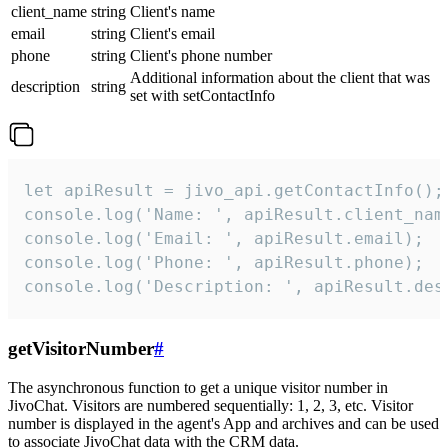
client_name
string
Client's name
email
string
Client's email
phone
string
Client's phone number
Additional information about the client that was
description
string
set with setContactInfo
let apiResult = jivo_api.getContactInfo();

console.log('Name: ', apiResult.client_name
console.log('Email: ', apiResult.email);

console.log('Phone: ', apiResult.phone);

console.log('Description: ', apiResult.des
getVisitorNumber
#
The asynchronous function to get a unique visitor number in
JivoChat. Visitors are numbered sequentially: 1, 2, 3, etc. Visitor
number is displayed in the agent's App and archives and can be used
to associate JivoChat data with the CRM data.