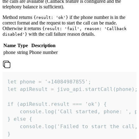
the calls are available (Callback feature is configured and the
telephony balance is sufficient).
Method returns
if the phone number is in the
{result: 'ok'}
correct format and the request to start the call can be made.
Otherwise it returns
{result: 'fail', reason: 'Callback
with the call failure reason details.
disabled'}
Name
Type
Description
phone
string
Phone number
let phone = '+14084987855';

let apiResult = jivo_api.startCall(phone);

if (apiResult.result === 'ok') {

    console.log('Call started, phone: ', ph
} else {

    console.log('Failed to start the call,
}