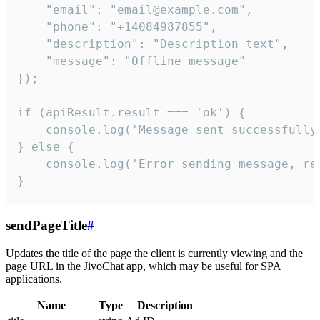
    "email": "email@example.com",

    "phone": "+14084987855",

    "description": "Description text",

    "message": "Offline message"

});

if (apiResult.result === 'ok') {

    console.log('Message sent successfully'
} else {

    console.log('Error sending message, rea
}
sendPageTitle
#
Updates the title of the page the client is currently viewing and the
page URL in the JivoChat app, which may be useful for SPA
applications.
Name
Type
Description