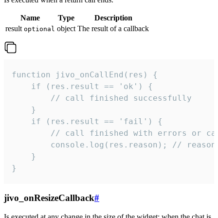
Name
Type
Description
result
object
The result of a callback
optional
function jivo_onCallEnd(res) {

    if (res.result == 'ok') {

        // call finished successfully

    }

    if (res.result == 'fail') {

        // call finished with errors or can
        console.log(res.reason); // reason 
    }

}
jivo_onResizeCallback
#
Is executed at any change in the size of the widget: when the chat is