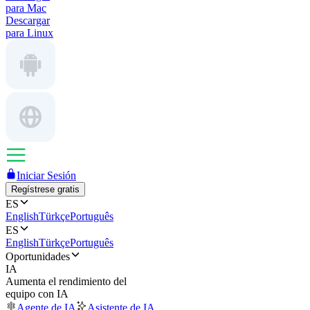
para Mac
Descargar
para Linux
Iniciar Sesión
Regístrese gratis
ES
English
Türkçe
Português
ES
English
Türkçe
Português
Oportunidades
IA
Aumenta el rendimiento del
equipo con IA
Agente de IA
Asistente de IA