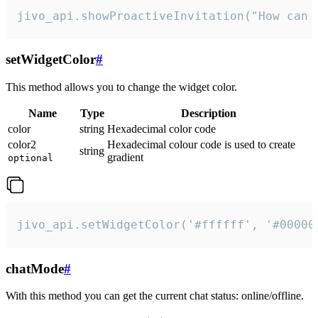
jivo_api.showProactiveInvitation("How can 
setWidgetColor
#
This method allows you to change the widget color.
Name
Type
Description
color
string
Hexadecimal color code
color2
Hexadecimal colour code is used to create
string
gradient
optional
jivo_api.setWidgetColor('#ffffff', '#00000
chatMode
#
With this method you can get the current chat status: online/offline.