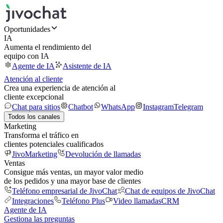
Oportunidades
IA
Aumenta el rendimiento del
equipo con IA
Agente de IA
Asistente de IA
Atención al cliente
Crea una experiencia de atención al
cliente excepcional
Chat para sitios
Chatbot
WhatsApp
Instagram
Telegram
Todos los canales
Marketing
Transforma el tráfico en
clientes potenciales cualificados
JivoMarketing
Devolución de llamadas
Ventas
Consigue más ventas, un mayor valor medio
de los pedidos y una mayor base de clientes
Teléfono empresarial de JivoChat
Chat de equipos de JivoChat
Integraciones
Teléfono Plus
Video llamadas
CRM
Agente de IA
Gestiona las preguntas