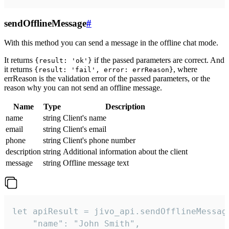
sendOfflineMessage
#
With this method you can send a message in the offline chat mode.
It returns
if the passed parameters are correct. And
{result: 'ok'}
it returns
, where
{result: 'fail', error: errReason}
errReason is the validation error of the passed parameters, or the
reason why you can not send an offline message.
Name
Type
Description
name
string
Client's name
email
string
Client's email
phone
string
Client's phone number
description
string
Additional information about the client
message
string
Offline message text
let apiResult = jivo_api.sendOfflineMessage
    "name": "John Smith",
