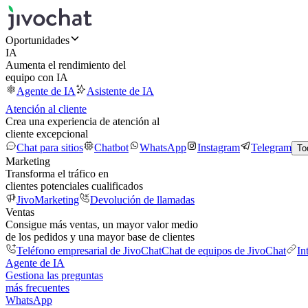
Oportunidades
IA
Aumenta el rendimiento del
equipo con IA
Agente de IA
Asistente de IA
Atención al cliente
Crea una experiencia de atención al
cliente excepcional
Chat para sitios
Chatbot
WhatsApp
Instagram
Telegram
To
Marketing
Transforma el tráfico en
clientes potenciales cualificados
JivoMarketing
Devolución de llamadas
Ventas
Consigue más ventas, un mayor valor medio
de los pedidos y una mayor base de clientes
Teléfono empresarial de JivoChat
Chat de equipos de JivoChat
In
Agente de IA
Gestiona las preguntas
más frecuentes
WhatsApp