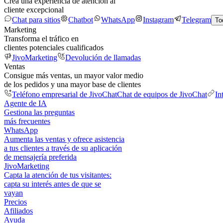
Crea una experiencia de atención al
cliente excepcional
Chat para sitios
Chatbot
WhatsApp
Instagram
Telegram
To
Marketing
Transforma el tráfico en
clientes potenciales cualificados
JivoMarketing
Devolución de llamadas
Ventas
Consigue más ventas, un mayor valor medio
de los pedidos y una mayor base de clientes
Teléfono empresarial de JivoChat
Chat de equipos de JivoChat
In
Agente de IA
Gestiona las preguntas
más frecuentes
WhatsApp
Aumenta las ventas y ofrece asistencia
a tus clientes a través de su aplicación
de mensajería preferida
JivoMarketing
Capta la atención de tus visitantes:
capta su interés antes de que se
vayan
Precios
Afiliados
Ayuda