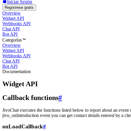
Iniciar Sesión
Regístrese gratis
Overview
Widget API
Webhooks API
Chat API
Bot API
Categorías
Overview
Widget API
Webhooks API
Chat API
Bot API
Documentation
Widget API
Callback functions
#
JivoChat executes the functions listed below to report about an event 
jivo_onIntroduction event you can get contact details entered by a clie
onLoadCallback
#