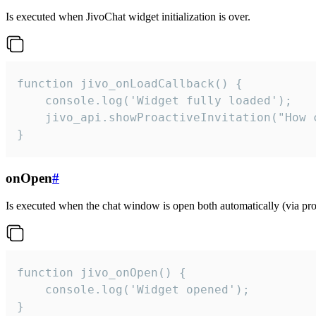
Is executed when JivoChat widget initialization is over.
function jivo_onLoadCallback() {

    console.log('Widget fully loaded');

    jivo_api.showProactiveInvitation("How c
}
onOpen
#
Is executed when the chat window is open both automatically (via proa
function jivo_onOpen() {

    console.log('Widget opened');

}