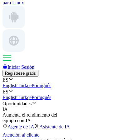
para Linux
Iniciar Sesión
Regístrese gratis
ES
English
Türkçe
Português
ES
English
Türkçe
Português
Oportunidades
IA
Aumenta el rendimiento del
equipo con IA
Agente de IA
Asistente de IA
Atención al cliente