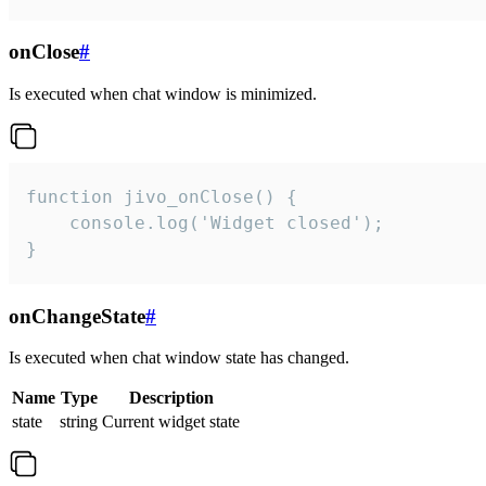
onClose
#
Is executed when chat window is minimized.
function jivo_onClose() {

    console.log('Widget closed');

}
onChangeState
#
Is executed when chat window state has changed.
Name
Type
Description
state
string
Current widget state