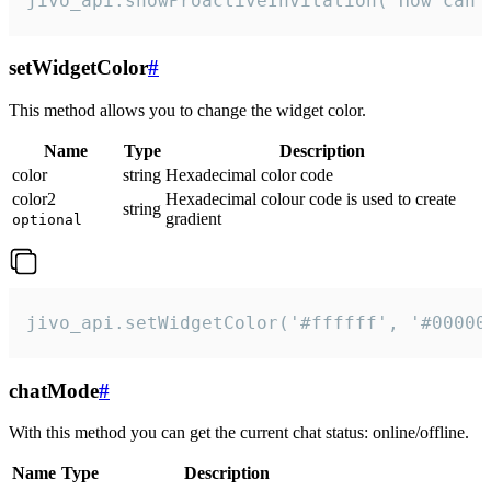
jivo_api.showProactiveInvitation("How can 
setWidgetColor
#
This method allows you to change the widget color.
Name
Type
Description
color
string
Hexadecimal color code
color2
Hexadecimal colour code is used to create
string
gradient
optional
jivo_api.setWidgetColor('#ffffff', '#00000
chatMode
#
With this method you can get the current chat status: online/offline.
Name
Type
Description