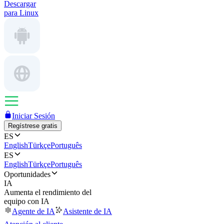
Descargar
para Linux
Iniciar Sesión
Regístrese gratis
ES
English
Türkçe
Português
ES
English
Türkçe
Português
Oportunidades
IA
Aumenta el rendimiento del
equipo con IA
Agente de IA
Asistente de IA