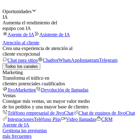
Oportunidades
IA
Aumenta el rendimiento del
equipo con IA
Agente de IA
Asistente de IA
Atención al cliente
Crea una experiencia de atención al
cliente excepcional
Chat para sitios
Chatbot
WhatsApp
Instagram
Telegram
Todos los canales
Marketing
Transforma el tráfico en
clientes potenciales cualificados
JivoMarketing
Devolución de llamadas
Ventas
Consigue más ventas, un mayor valor medio
de los pedidos y una mayor base de clientes
Teléfono empresarial de JivoChat
Chat de equipos de JivoChat
Integraciones
Teléfono Plus
Video llamadas
CRM
Agente de IA
Gestiona las preguntas
más frecuentes