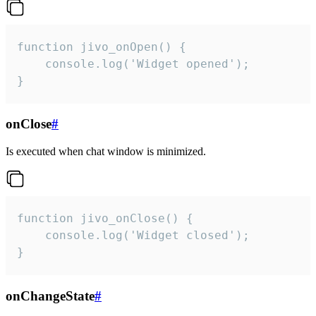
function jivo_onOpen() {

    console.log('Widget opened');

}
onClose
#
Is executed when chat window is minimized.
function jivo_onClose() {

    console.log('Widget closed');

}
onChangeState
#