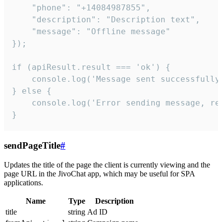
    "phone": "+14084987855",

    "description": "Description text",

    "message": "Offline message"

});

if (apiResult.result === 'ok') {

    console.log('Message sent successfully'
} else {

    console.log('Error sending message, rea
}
sendPageTitle
#
Updates the title of the page the client is currently viewing and the
page URL in the JivoChat app, which may be useful for SPA
applications.
Name
Type
Description
title
string
Ad ID