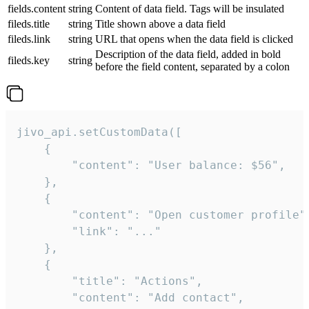
fields.content
string
Content of data field. Tags will be insulated
fileds.title
string
Title shown above a data field
fileds.link
string
URL that opens when the data field is clicked
Description of the data field, added in bold
fileds.key
string
before the field content, separated by a colon
jivo_api.setCustomData([

    {

        "content": "User balance: $56",

    },

    {

        "content": "Open customer profile",
        "link": "..."

    },

    {

        "title": "Actions",

        "content": "Add contact",
