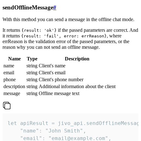
sendOfflineMessage
#
With this method you can send a message in the offline chat mode.
It returns
if the passed parameters are correct. And
{result: 'ok'}
it returns
, where
{result: 'fail', error: errReason}
errReason is the validation error of the passed parameters, or the
reason why you can not send an offline message.
Name
Type
Description
name
string
Client's name
email
string
Client's email
phone
string
Client's phone number
description
string
Additional information about the client
message
string
Offline message text
let apiResult = jivo_api.sendOfflineMessage
    "name": "John Smith",

    "email": "email@example.com",
