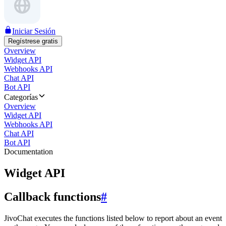
Iniciar Sesión
Regístrese gratis
Overview
Widget API
Webhooks API
Chat API
Bot API
Categorías
Overview
Widget API
Webhooks API
Chat API
Bot API
Documentation
Widget API
Callback functions
#
JivoChat executes the functions listed below to report about an event