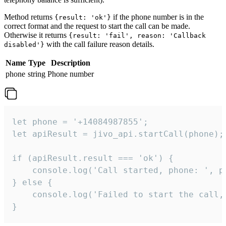
Method returns
if the phone number is in the
{result: 'ok'}
correct format and the request to start the call can be made.
Otherwise it returns
{result: 'fail', reason: 'Callback
with the call failure reason details.
disabled'}
Name
Type
Description
phone
string
Phone number
let phone = '+14084987855';

let apiResult = jivo_api.startCall(phone);

if (apiResult.result === 'ok') {

    console.log('Call started, phone: ', ph
} else {

    console.log('Failed to start the call,
}