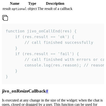
Name
Type
Description
result
object
The result of a callback
optional
function jivo_onCallEnd(res) {

    if (res.result == 'ok') {

        // call finished successfully

    }

    if (res.result == 'fail') {

        // call finished with errors or can
        console.log(res.reason); // reason 
    }

}
jivo_onResizeCallback
#
Is executed at any change in the size of the widget: when the chat is
open, closed or dragged by a user. This function can be used for