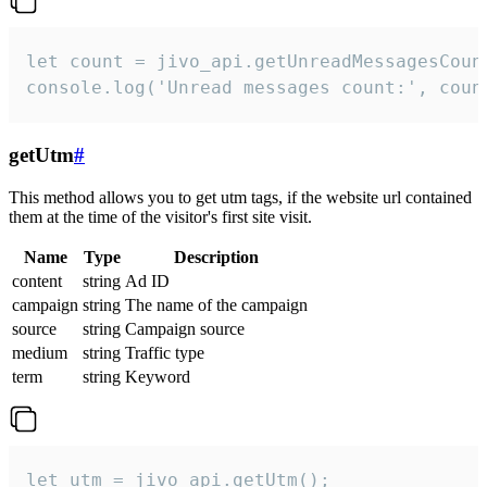
let count = jivo_api.getUnreadMessagesCount
console.log('Unread messages count:', coun
getUtm
#
This method allows you to get utm tags, if the website url contained
them at the time of the visitor's first site visit.
Name
Type
Description
content
string
Ad ID
campaign
string
The name of the campaign
source
string
Campaign source
medium
string
Traffic type
term
string
Keyword
let utm = jivo_api.getUtm();
