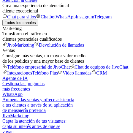
Atención al cliente
Crea una experiencia de atención al
cliente excepcional
Chat para sitios
Chatbot
WhatsApp
Instagram
Telegram
Todos los canales
Marketing
Transforma el tráfico en
clientes potenciales cualificados
JivoMarketing
Devolución de llamadas
Ventas
Consigue más ventas, un mayor valor medio
de los pedidos y una mayor base de clientes
Teléfono empresarial de JivoChat
Chat de equipos de JivoChat
Integraciones
Teléfono Plus
Video llamadas
CRM
Agente de IA
Gestiona las preguntas
más frecuentes
WhatsApp
Aumenta las ventas y ofrece asistencia
a tus clientes a través de su aplicación
de mensajería preferida
JivoMarketing
Capta la atención de tus visitantes:
capta su interés antes de que se
vayan