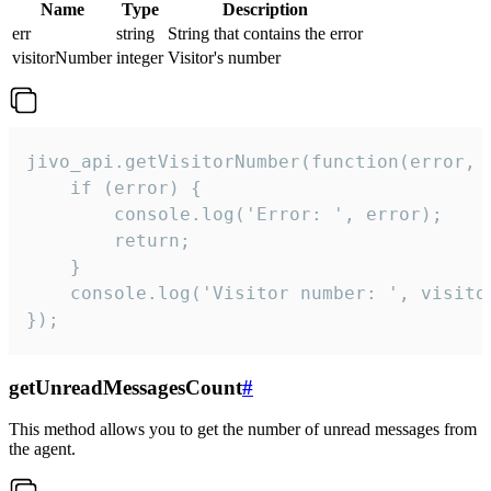
Name
Type
Description
err
string
String that contains the error
visitorNumber
integer
Visitor's number
jivo_api.getVisitorNumber(function(error, v
    if (error) {

        console.log('Error: ', error);

        return;

    }  

    console.log('Visitor number: ', visitor
});
getUnreadMessagesCount
#
This method allows you to get the number of unread messages from
the agent.