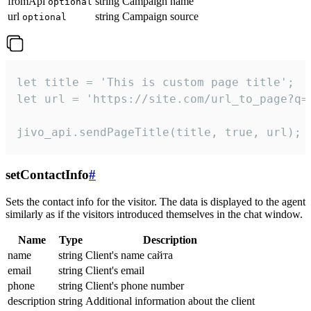
fromApi
string
Campaign name
optional
url
string
Campaign source
optional
let title = 'This is custom page title';

let url = 'https://site.com/url_to_page?q=p
jivo_api.sendPageTitle(title, true, url);
setContactInfo
#
Sets the contact info for the visitor. The data is displayed to the agent
similarly as if the visitors introduced themselves in the chat window.
Name
Type
Description
name
string
Client's name сайта
email
string
Client's email
phone
string
Client's phone number
description
string
Additional information about the client