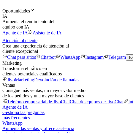
Oportunidades
IA
Aumenta el rendimiento del
equipo con IA
Agente de IA
Asistente de IA
Atención al cliente
Crea una experiencia de atención al
cliente excepcional
Chat para sitios
Chatbot
WhatsApp
Instagram
Telegram
To
Marketing
Transforma el tráfico en
clientes potenciales cualificados
JivoMarketing
Devolución de llamadas
Ventas
Consigue más ventas, un mayor valor medio
de los pedidos y una mayor base de clientes
Teléfono empresarial de JivoChat
Chat de equipos de JivoChat
In
Agente de IA
Gestiona las preguntas
más frecuentes
WhatsApp
Aumenta las ventas y ofrece asistencia