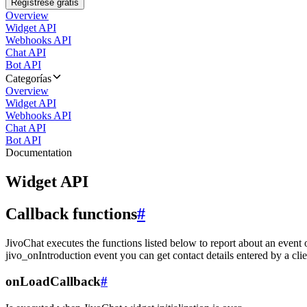
Regístrese gratis
Overview
Widget API
Webhooks API
Chat API
Bot API
Categorías
Overview
Widget API
Webhooks API
Chat API
Bot API
Documentation
Widget API
Callback functions
#
JivoChat executes the functions listed below to report about an event 
jivo_onIntroduction event you can get contact details entered by a clie
onLoadCallback
#