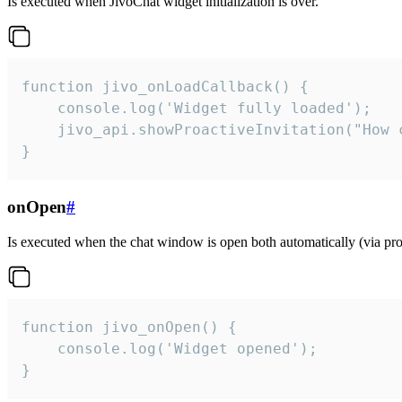
Is executed when JivoChat widget initialization is over.
function jivo_onLoadCallback() {

    console.log('Widget fully loaded');

    jivo_api.showProactiveInvitation("How c
}
onOpen
#
Is executed when the chat window is open both automatically (via proa
function jivo_onOpen() {

    console.log('Widget opened');

}