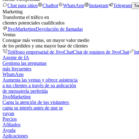
Chat para sitios
Chatbot
WhatsApp
Instagram
Telegram
To
Marketing
Transforma el tráfico en
clientes potenciales cualificados
JivoMarketing
Devolución de llamadas
Ventas
Consigue más ventas, un mayor valor medio
de los pedidos y una mayor base de clientes
Teléfono empresarial de JivoChat
Chat de equipos de JivoChat
In
Agente de IA
Gestiona las preguntas
más frecuentes
WhatsApp
Aumenta las ventas y ofrece asistencia
a tus clientes a través de su aplicación
de mensajería preferida
JivoMarketing
Capta la atención de tus visitantes:
capta su interés antes de que se
vayan
Precios
Afiliados
Ayuda
Aplicaciones