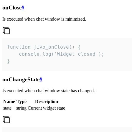
onClose
#
Is executed when chat window is minimized.
function jivo_onClose() {

    console.log('Widget closed');

}
onChangeState
#
Is executed when chat window state has changed.
Name
Type
Description
state
string
Current widget state