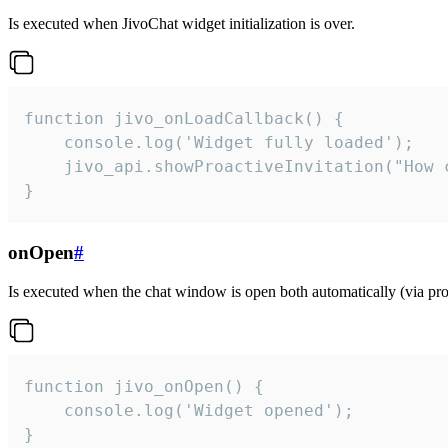
Is executed when JivoChat widget initialization is over.
function jivo_onLoadCallback() {

    console.log('Widget fully loaded');

    jivo_api.showProactiveInvitation("How c
}
onOpen
#
Is executed when the chat window is open both automatically (via proa
function jivo_onOpen() {

    console.log('Widget opened');

}