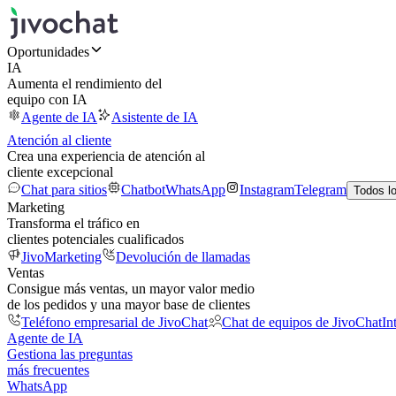
Oportunidades
IA
Aumenta el rendimiento del
equipo con IA
Agente de IA
Asistente de IA
Atención al cliente
Crea una experiencia de atención al
cliente excepcional
Chat para sitios
Chatbot
WhatsApp
Instagram
Telegram
Todos l
Marketing
Transforma el tráfico en
clientes potenciales cualificados
JivoMarketing
Devolución de llamadas
Ventas
Consigue más ventas, un mayor valor medio
de los pedidos y una mayor base de clientes
Teléfono empresarial de JivoChat
Chat de equipos de JivoChat
In
Agente de IA
Gestiona las preguntas
más frecuentes
WhatsApp