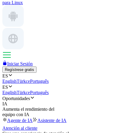
para Linux
Iniciar Sesión
Regístrese gratis
ES
English
Türkçe
Português
ES
English
Türkçe
Português
Oportunidades
IA
Aumenta el rendimiento del
equipo con IA
Agente de IA
Asistente de IA
Atención al cliente