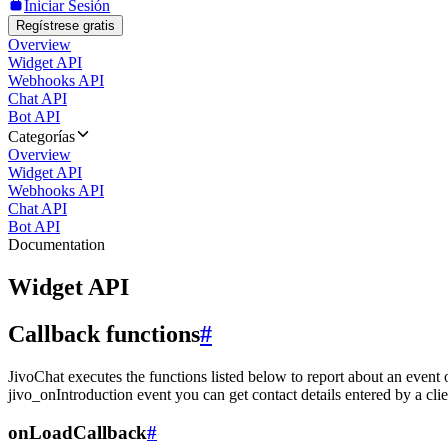
Iniciar Sesión
Regístrese gratis
Overview
Widget API
Webhooks API
Chat API
Bot API
Categorías
Overview
Widget API
Webhooks API
Chat API
Bot API
Documentation
Widget API
Callback functions
#
JivoChat executes the functions listed below to report about an event 
jivo_onIntroduction event you can get contact details entered by a clie
onLoadCallback
#