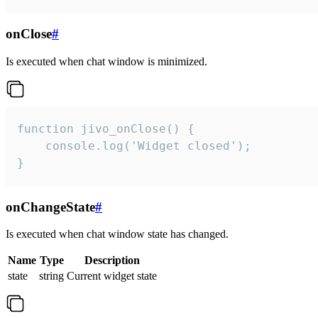
onClose
#
Is executed when chat window is minimized.
function jivo_onClose() {

    console.log('Widget closed');

}
onChangeState
#
Is executed when chat window state has changed.
Name
Type
Description
state
string
Current widget state