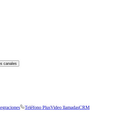
os canales
tegraciones
Teléfono Plus
Video llamadas
CRM