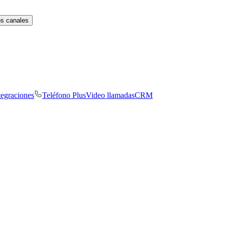
os canales
tegraciones
Teléfono Plus
Video llamadas
CRM