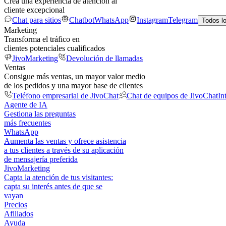
Crea una experiencia de atención al
cliente excepcional
Chat para sitios
Chatbot
WhatsApp
Instagram
Telegram
Todos l
Marketing
Transforma el tráfico en
clientes potenciales cualificados
JivoMarketing
Devolución de llamadas
Ventas
Consigue más ventas, un mayor valor medio
de los pedidos y una mayor base de clientes
Teléfono empresarial de JivoChat
Chat de equipos de JivoChat
In
Agente de IA
Gestiona las preguntas
más frecuentes
WhatsApp
Aumenta las ventas y ofrece asistencia
a tus clientes a través de su aplicación
de mensajería preferida
JivoMarketing
Capta la atención de tus visitantes:
capta su interés antes de que se
vayan
Precios
Afiliados
Ayuda