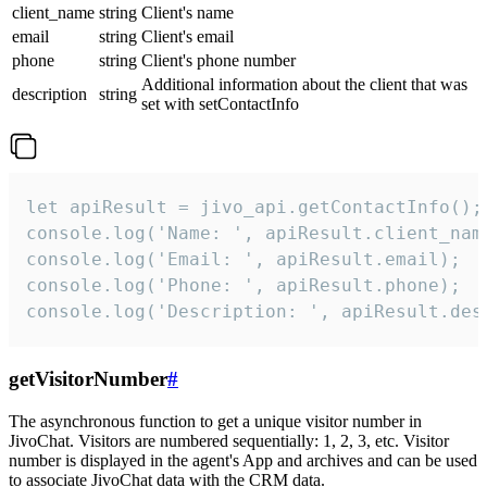
client_name
string
Client's name
email
string
Client's email
phone
string
Client's phone number
Additional information about the client that was
description
string
set with setContactInfo
let apiResult = jivo_api.getContactInfo();

console.log('Name: ', apiResult.client_name
console.log('Email: ', apiResult.email);

console.log('Phone: ', apiResult.phone);

console.log('Description: ', apiResult.des
getVisitorNumber
#
The asynchronous function to get a unique visitor number in
JivoChat. Visitors are numbered sequentially: 1, 2, 3, etc. Visitor
number is displayed in the agent's App and archives and can be used
to associate JivoChat data with the CRM data.