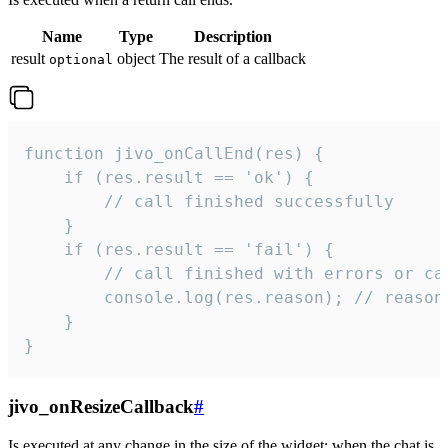
Name
Type
Description
result
object
The result of a callback
optional
function jivo_onCallEnd(res) {

    if (res.result == 'ok') {

        // call finished successfully

    }

    if (res.result == 'fail') {

        // call finished with errors or can
        console.log(res.reason); // reason 
    }

}
jivo_onResizeCallback
#
Is executed at any change in the size of the widget: when the chat is