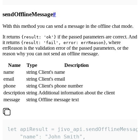
sendOfflineMessage
#
With this method you can send a message in the offline chat mode.
It returns
if the passed parameters are correct. And
{result: 'ok'}
it returns
, where
{result: 'fail', error: errReason}
errReason is the validation error of the passed parameters, or the
reason why you can not send an offline message.
Name
Type
Description
name
string
Client's name
email
string
Client's email
phone
string
Client's phone number
description
string
Additional information about the client
message
string
Offline message text
let apiResult = jivo_api.sendOfflineMessage
    "name": "John Smith",
