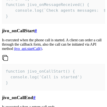
function jivo_onMessageReceived() {

	console.log(`Check agents messages:  ${i++}`)

}
jivo_onCallStart
#
Is executed when the phone call is started. A client can order a call
through the callback form, also the call can be initiated via API
method
jivo_api.startCall()
.
function jivo_onCallStart() {

  console.log('Call is started')

}
jivo_onCallEnd
#
Is executed when a return call ends.