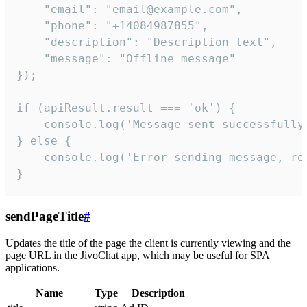
    "email": "email@example.com",

    "phone": "+14084987855",

    "description": "Description text",

    "message": "Offline message"

});

if (apiResult.result === 'ok') {

    console.log('Message sent successfully'
} else {

    console.log('Error sending message, rea
}
sendPageTitle
#
Updates the title of the page the client is currently viewing and the
page URL in the JivoChat app, which may be useful for SPA
applications.
Name
Type
Description