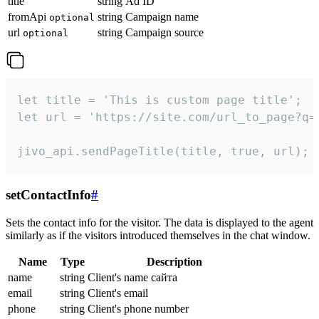
title
string
Ad ID
fromApi
string
Campaign name
optional
url
string
Campaign source
optional
let title = 'This is custom page title';

let url = 'https://site.com/url_to_page?q=p
jivo_api.sendPageTitle(title, true, url);
setContactInfo
#
Sets the contact info for the visitor. The data is displayed to the agent
similarly as if the visitors introduced themselves in the chat window.
Name
Type
Description
name
string
Client's name сайта
email
string
Client's email
phone
string
Client's phone number