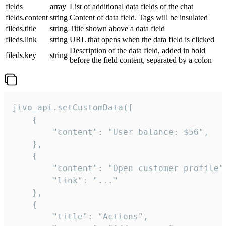
fields
array
List of additional data fields of the chat
fields.content
string
Content of data field. Tags will be insulated
fileds.title
string
Title shown above a data field
fileds.link
string
URL that opens when the data field is clicked
Description of the data field, added in bold
fileds.key
string
before the field content, separated by a colon
jivo_api.setCustomData([

    {

        "content": "User balance: $56",

    },

    {

        "content": "Open customer profile",
        "link": "..."

    },

    {

        "title": "Actions",
