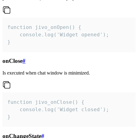
function jivo_onOpen() {

    console.log('Widget opened');

}
onClose
#
Is executed when chat window is minimized.
function jivo_onClose() {

    console.log('Widget closed');

}
onChangeState
#