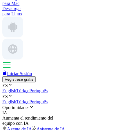
para Mac
Descargar
para Linux
Iniciar Sesión
Regístrese gratis
ES
English
Türkçe
Português
ES
English
Türkçe
Português
Oportunidades
IA
Aumenta el rendimiento del
equipo con IA
Agente de IA
Asistente de IA