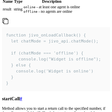
Name
Type
Description
- at least one agent is online
online
result
string
- no agents are online
offline
function jivo_onLoadCallback() {

  let chatMode = jivo_api.chatMode();

  if (chatMode === 'offline') {

     console.log("Widget is offline");

  } else {

    console.log('Widget is online')

  }

}
startCall
#
Method allows you to start a return call to the specified number, if