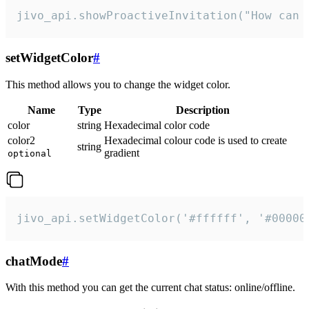
jivo_api.showProactiveInvitation("How can 
setWidgetColor
#
This method allows you to change the widget color.
Name
Type
Description
color
string
Hexadecimal color code
color2
Hexadecimal colour code is used to create
string
gradient
optional
jivo_api.setWidgetColor('#ffffff', '#00000
chatMode
#
With this method you can get the current chat status: online/offline.