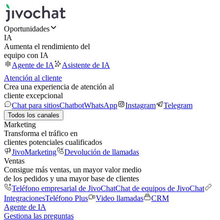
Oportunidades
IA
Aumenta el rendimiento del
equipo con IA
Agente de IA
Asistente de IA
Atención al cliente
Crea una experiencia de atención al
cliente excepcional
Chat para sitios
Chatbot
WhatsApp
Instagram
Telegram
Todos los canales
Marketing
Transforma el tráfico en
clientes potenciales cualificados
JivoMarketing
Devolución de llamadas
Ventas
Consigue más ventas, un mayor valor medio
de los pedidos y una mayor base de clientes
Teléfono empresarial de JivoChat
Chat de equipos de JivoChat
Integraciones
Teléfono Plus
Video llamadas
CRM
Agente de IA
Gestiona las preguntas