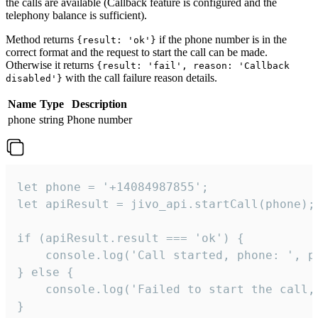
the calls are available (Callback feature is configured and the
telephony balance is sufficient).
Method returns
if the phone number is in the
{result: 'ok'}
correct format and the request to start the call can be made.
Otherwise it returns
{result: 'fail', reason: 'Callback
with the call failure reason details.
disabled'}
Name
Type
Description
phone
string
Phone number
let phone = '+14084987855';

let apiResult = jivo_api.startCall(phone);

if (apiResult.result === 'ok') {

    console.log('Call started, phone: ', ph
} else {

    console.log('Failed to start the call,
}