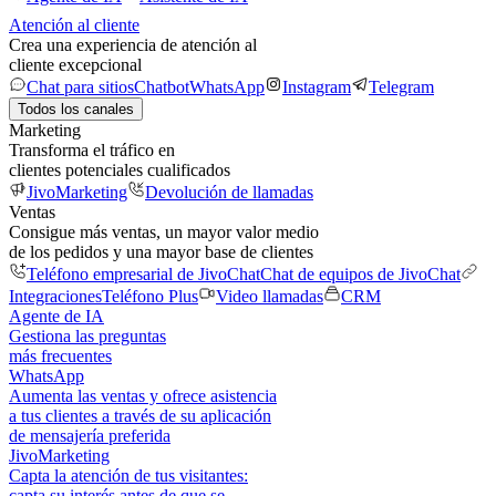
Atención al cliente
Crea una experiencia de atención al
cliente excepcional
Chat para sitios
Chatbot
WhatsApp
Instagram
Telegram
Todos los canales
Marketing
Transforma el tráfico en
clientes potenciales cualificados
JivoMarketing
Devolución de llamadas
Ventas
Consigue más ventas, un mayor valor medio
de los pedidos y una mayor base de clientes
Teléfono empresarial de JivoChat
Chat de equipos de JivoChat
Integraciones
Teléfono Plus
Video llamadas
CRM
Agente de IA
Gestiona las preguntas
más frecuentes
WhatsApp
Aumenta las ventas y ofrece asistencia
a tus clientes a través de su aplicación
de mensajería preferida
JivoMarketing
Capta la atención de tus visitantes:
capta su interés antes de que se